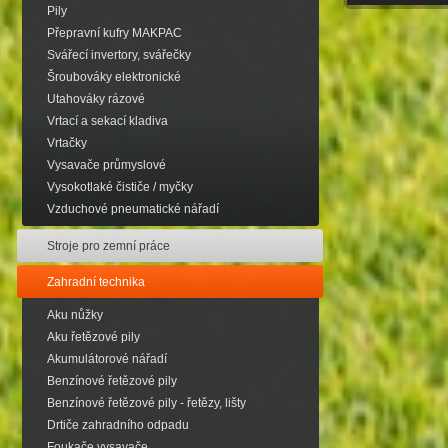
Pily
Přepravní kufry MAKPAC
Svářecí invertory, svářečky
Šroubováky elektronické
Utahováky rázové
Vrtací a sekací kladiva
Vrtačky
Vysavače průmyslové
Vysokotlaké čističe / myčky
Vzduchové pneumatické nářadí
Stroje pro zemní práce
Zahradní technika
Aku nůžky
Aku řetězové pily
Akumulátorové nářadí
Benzínové řetězové pily
Benzínové řetězové pily - řetězy, lišty
Drtiče zahradního odpadu
Foukače,vysavače