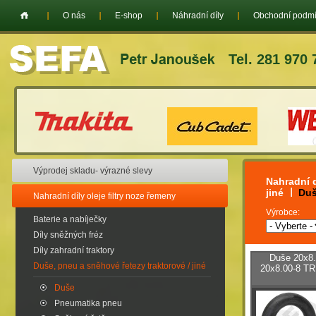
O nás
E-shop
Náhradní díly
Obchodní podm
Tel. 281 970 
Výprodej skladu- výrazné slevy
Nahradní d
jiné
Du
Nahradní díly oleje filtry noze řemeny
Výrobce:
Baterie a nabíječky
Díly sněžných fréz
Díly zahradní traktory
Duše 20x8.
Duše, pneu a sněhové řetezy traktorové / jiné
20x8.00-8 TR
Duše
Pneumatika pneu