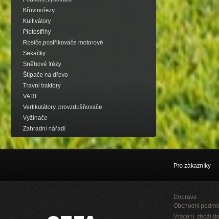
Křovinořezy
Kultivátory
Plotostřihy
Rosiče,postřikovače motorové
Sekačky
Sněhové frézy
Štípače na dřevo
Travní traktory
VARI
Vertikutátory, provzdušňovače
Vyžínače
Zahradní nářadí
Pro zákazníky
Doprava
Obchodní podmí
Vrácení zboží do