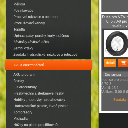
Měřidla
Postřikovače
Pracovní rukavice a ochrana
Duše pro VZV p
8, 5.70-8 pr
Prodlužovací kabely
vozík s 
Topidla
Upínací pásy, poruhy, kurty s ráčnou
Závitníky.závitová očka
Zemní vrtáky
Zvedáky hydraulické, nůžkové a řetězové
Aku a elektronářadí
AKU program
Dostupnost
hodí se pro pneum
Brusky
5.70-8
Elektrocentrály
Ventil: JS 2
Velikost: 5.00-8 
Frézky,vrchní a štěrbinové frézky
Hoblíky , hoblovky , protahovačky
Zvedáky mů
Horkovzdušné pistole, tavné pistole
Kompresory
Míchadla
Nůžky na plech,prostřihovače