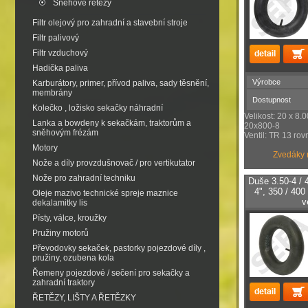
Sněhové řetězy
Filtr olejový pro zahradní a stavební stroje
Filtr palivový
Filtr vzduchový
Hadička paliva
Výrobce
Karburátory, primer, přívod paliva, sady těsnění,
membrány
Dostupnost
Kolečko , ložisko sekačky náhradní
Velikost: 20 x 8.
Lanka a bowdeny k sekačkám, traktorům a
20x800-8
sněhovým frézám
Ventil: TR 13 rov
Motory
Zvedáky mů
Nože a díly provzdušnovač / pro vertikutator
Nože pro zahradní techniku
Duše 3.50-4 / 
4", 350 / 400
Oleje mazivo technické spreje maznice
v
dekalamitky lis
Písty, válce, kroužky
Pružiny motorů
Převodovky sekaček, pastorky pojezdové díly ,
pružiny, ozubena kola
Řemeny pojezdové / sečení pro sekačky a
zahradní traktory
ŘETĚZY, LIŠTY A ŘETĚZKY