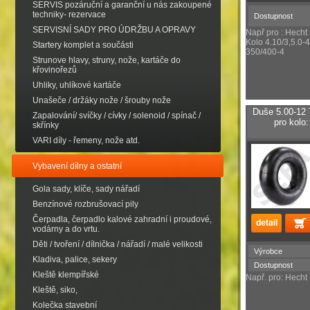
SERVIS pozáruční a garanční u nás zakoupené
techniky- rezervace
Dostupnost
SERVISNÍ SADY PRO ÚDRŽBU A OPRAVY
Např pro : Hech
Kolo 4.10/3,5.0-4
Startery komplet a součásti
350/400-4
Strunove hlavy, struny, nože, kartáče do
křovinořezů
Uhliky, uhlíkové kartáče
Unašeče / držáky nože / šrouby nože
Duše 5.00-12
Zapalování/ svíčky / cívky / solenoid / spínač /
pro kolo
skřínky
VARI díly - řemeny, nože atd.
Vybavení dílny a ostatní
Gola sady, klíče, sady nářadí
Benzínové rozbrušovací pily
Čerpadla, čerpadlo kalové zahradní i proudové,
vodárny a do vrtu.
Děti / tvoření / dílnička / nářadí / malé velikosti
Výrobce
Kladiva, palice, sekery
Dostupnost
Kleště klempířské
Např. pro: Hecht
Kleště, siko,
Kolečka stavební