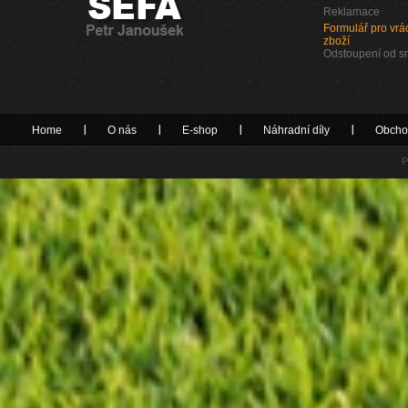
Reklamace
Formulář pro vrác
zboží
Odstoupení od 
Home
O nás
E-shop
Náhradní díly
Obcho
P