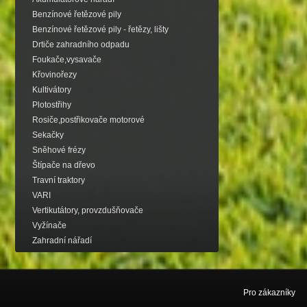
Benzínové řetězové pily
Benzínové řetězové pily - řetězy, lišty
Drtiče zahradního odpadu
Foukače,vysavače
Křovinořezy
Kultivátory
Plotostřihy
Rosiče,postřikovače motorové
Sekačky
Sněhové frézy
Štípače na dřevo
Travní traktory
VARI
Vertikutátory, provzdušňovače
Vyžínače
Zahradní nářadí
Pro zákazníky