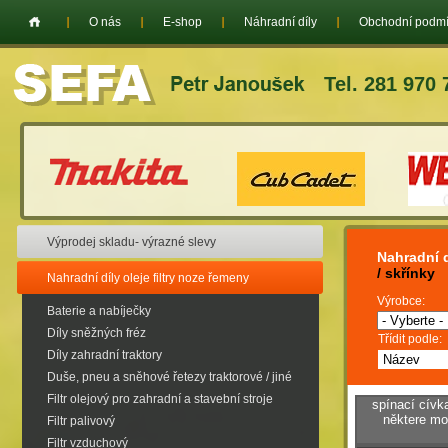
O nás
E-shop
Náhradní díly
Obchodní podm
Tel. 281 970 
Výprodej skladu- výrazné slevy
Nahradní d
/ skřínky
Nahradní díly oleje filtry noze řemeny
Výrobce:
Baterie a nabíječky
Díly sněžných fréz
Třídit podle:
Díly zahradní traktory
Duše, pneu a sněhové řetezy traktorové / jiné
Filtr olejový pro zahradní a stavební stroje
spínací cívk
některe mo
Filtr palivový
Filtr vzduchový