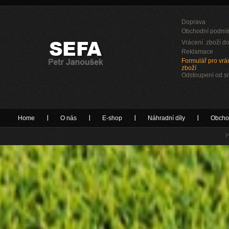
Doprava
Obchodní podmí
Vrácení zboží do
Reklamace
Formulář pro vrác
zboží
Odstoupení od 
Home
O nás
E-shop
Náhradní díly
Obcho
P