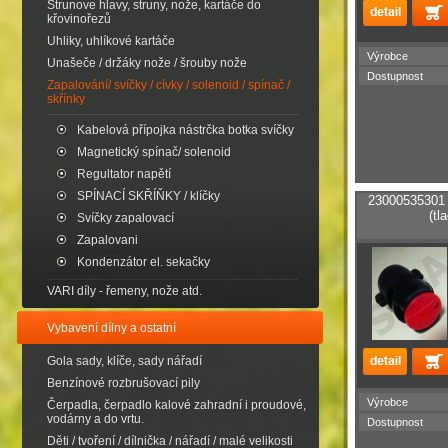
Strunove hlavy, struny, nože, kartáče do
křovinořezů
Uhliky, uhlíkové kartáče
Výrobce
Unašeče / držáky nože / šrouby nože
Dostupnost
Zapalování/ svíčky / cívky / solenoid / spínač /
skřínky
Kabelová přípojka nástrčka botka svíčky
Magnetický spínač/ solenoid
Regultator napětí
SPÍNACÍ SKŘÍŇKY / klíčky
23000535301 
(tl
Svíčky zapalovací
Zapalovani
Kondenzátor el. sekačky
VARI díly - řemeny, nože atd.
Vybavení dílny a ostatní
Gola sady, klíče, sady nářadí
Benzínové rozbrušovací pily
Výrobce
Čerpadla, čerpadlo kalové zahradní i proudové,
vodárny a do vrtu.
Dostupnost
Děti / tvoření / dílnička / nářadí / malé velikosti