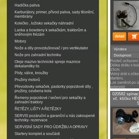
Hadička paliva
Karburátory, primer, přívod paliva, sady těsnění,
membrány
Kolečko , ložisko sekačky náhradní
Lanka a bowdeny k sekačkám, traktorům a
sněhovým frézám
Motory
Nože a díly provzdušnovač / pro vertikutator
Výrobce
Nože pro zahradní techniku
Dostupnost
Rozteč uchycení
Oleje mazivo technické spreje maznice
Délka drátu s ku
dekalamitky lis
15cm.
Písty, válce, kroužky
Volný drát s očk
starteru.
Pružiny motorů
Lze zaměnit po ú
Převodovky sekaček, pastorky pojezdové díly ,
solenoid.
pružiny, ozubena kola
020582 spínací
Řemeny pojezdové / sečení pro sekačky a
vč. klíčku HE
zahradní traktory
ŘETĚZY, LIŠTY A ŘETĚZKY
SERVIS pozáruční a garanční u nás zakoupené
techniky- rezervace
SERVISNÍ SADY PRO ÚDRŽBU A OPRAVY
Startery komplet a součásti