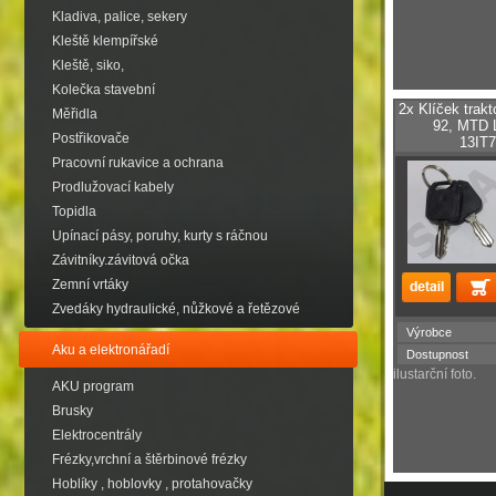
Kladiva, palice, sekery
Kleště klempířské
Kleště, siko,
Kolečka stavební
2x Klíček trak
Měřidla
92, MTD 
Postřikovače
13IT
Pracovní rukavice a ochrana
Prodlužovací kabely
Topidla
Upínací pásy, poruhy, kurty s ráčnou
Závitníky.závitová očka
Zemní vrtáky
Zvedáky hydraulické, nůžkové a řetězové
Výrobce
Aku a elektronářadí
Dostupnost
ilustarční foto.
AKU program
Brusky
Elektrocentrály
Frézky,vrchní a štěrbinové frézky
Hoblíky , hoblovky , protahovačky