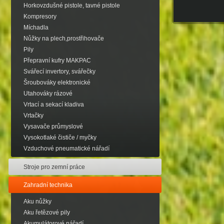
Horkovzdušné pistole, tavné pistole
Kompresory
Míchadla
Nůžky na plech,prostřihovače
Pily
Přepravní kufry MAKPAC
Svářecí invertory, svářečky
Šroubováky elektronické
Utahováky rázové
Vrtací a sekací kladiva
Vrtačky
Vysavače průmyslové
Vysokotlaké čističe / myčky
Vzduchové pneumatické nářadí
Stroje pro zemní práce
Zahradní technika
Aku nůžky
Aku řetězové pily
Akumulátorové nářadí