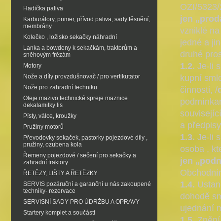
OZI/5323/
Hadička paliva
jen „prod
Karburátory, primer, přívod paliva, sady těsnění,
membrány
vzniklé n
Kolečko , ložisko sekačky náhradní
jedné a ji
Lanka a bowdeny k sekačkám, traktorům a
druhé pros
sněhovým frézám
1.2.
Je-li 
Motory
Nože a díly provzdušnovač / pro vertikutator
kupní sml
Nože pro zahradní techniku
činnosti, /
Oleje mazivo technické spreje maznice
podmínkam
dekalamitky lis
souvisejí
Písty, válce, kroužky
a předpisy
Pružiny motorů
1.3.
Je-li 
Převodovky sekaček, pastorky pojezdové díly ,
pružiny, ozubena kola
osoba , kt
Řemeny pojezdové / sečení pro sekačky a
jen „podn
zahradní traktory
Obchodním
ŘETĚZY, LIŠTY A ŘETĚZKY
1.4.
Ustano
SERVIS pozáruční a garanční u nás zakoupené
techniky- rezervace
dohodě sml
SERVISNÍ SADY PRO ÚDRŽBU A OPRAVY
ujednání 
Startery komplet a součásti
1.5.
Znění 