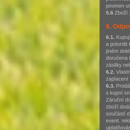
povinen us
5.6
Zboží 
6. Odpo
6.1.
Kupují
a potvrdit
jiném dokl
doručena 
zásilky ne
6.2.
Vlastn
zaplacení 
6.3.
Prodáv
s kupní sm
Záruční d
zboží dod
součástí d
event. rek
uplatňová