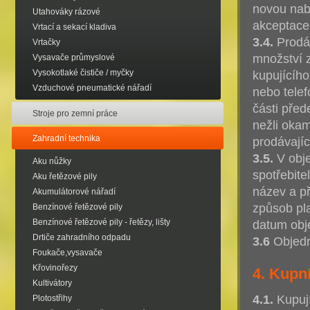
novou nabí
Utahováky rázové
akceptace 
Vrtací a sekací kladiva
3.4.
Prodáv
Vrtačky
množství z
Vysavače průmyslové
Vysokotlaké čističe / myčky
kupujícíh
Vzduchové pneumatické nářadí
nebo telef
části pře
Stroje pro zemní práce
nežli oka
Zahradní technika
prodávají
3.5.
V obje
Aku nůžky
spotřebite
Aku řetězové pily
název a p
Akumulátorové nářadí
způsob pla
Benzínové řetězové pily
Benzínové řetězové pily - řetězy, lišty
datum obj
Drtiče zahradního odpadu
3.6
Objedn
Foukače,vysavače
Křovinořezy
4. Kupn
Kultivátory
4.1.
Kupují
Plotostřihy