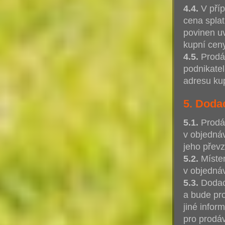
4.4.
V příp
cena splat
povinen uv
kupní cen
4.5.
Prodáv
podnikatel
adresu kup
5. Doda
5.1.
Prodáv
v objednáv
jeho převz
5.2.
Místem
v objedná
5.3.
Dodací
a bude pr
jiné infor
pro prodá