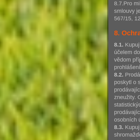
8.7.Pro mi
smlouvy j
567/15, 12
8. Ochr
8.1.
Kupují
účelem dod
vědom příp
prohlášení
8.2.
Prodáv
poskytl o 
prodávajíc
zneužity. 
statistick
prodávajíc
osobních ú
8.3.
Kupují
shromažďo