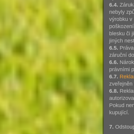
6.4.
Záruka
nebyly zp
výrobku v
poškození
blesku či
jiných nes
6.5.
Práva 
záruční d
6.6.
Nároky
právními p
6.7.
Rekla
zveřejněn 
6.8.
Reklam
autorizov
Pokud nen
kupující.
7.
Odstoup