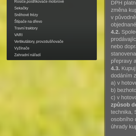
Rosiče,postřikovače motorové
DPH platn
Sekačky
změna kup
Sněhové frézy
v původně 
Štípače na dřevo
objednané
Travní traktory
4.2.
Společ
VARI
prodávají
Vertikutátory, provzdušňovače
nebo dopr
Vyžínače
stanovena 
Zahradní nářadí
přepravy a
4.3.
Kupují
dodáním zb
a) v hotov
b) bezhot
c) v hotov
způsob d
technika, 
osobního 
úhrady kup