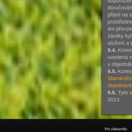
doporučen
doručován
přijetí na
prostředni
dni převze
zásilky by
uložení a 
9.4.
Koresp
uvedená v
v objedná
9.5.
Kores
Starokolín
objednav
9.6.
Tyto v
2013
Pro zákazníky