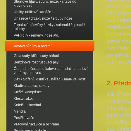
Strunove hlavy, struny, nože, kartáče do
křovinořezů
Tímto ust
Uhliky, uhlíkové kartáče
účinnosti
Unašeče / držáky nože / šrouby nože
1.6.
Objedn
Zapalování/ svíčky / cívky / solenoid / spínač /
stejně jak
skřínky
podmínkami
VARI díly - řemeny, nože atd.
formě sml
Vybavení dílny a ostatní
aktuálním 
prodávají
Gola sady, klíče, sady nářadí
1.7
ZBOŽ
Benzínové rozbrušovací pily
Čerpadla, čerpadlo kalové zahradní i proudové,
vodárny a do vrtu.
Děti / tvoření / dílnička / nářadí / malé velikosti
2. Před
Kladiva, palice, sekery
Kleště klempířské
2.1.
Předmě
Kleště, siko,
v objednáv
Kolečka stavební
v katalozí
Měřidla
informati
Postřikovače
odchylky (
Pracovní rukavice a ochrana
2.2.
Objedn
Prodlužovací kabely