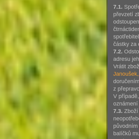
7.1.
Spotře
převzetí 
odstoupen
čtrnáctide
spotřebite
částky za
7.2.
Odstou
adresu je
Vrátit zb
Janoušek,
doručením
z přeprav
V případě,
oznámení 
7.3.
Zboží 
neopotřeb
původním 
balíčků m