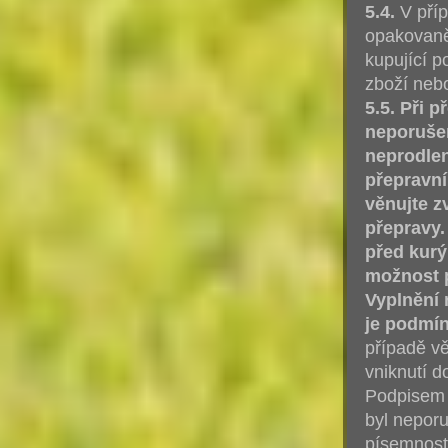
5.4.
V příp
opakovaně
kupující 
zboží neb
5.5. Při 
neporušen
neprodlen
přepravní
věnujte 
přepravy.
před kurý
možnost 
Vyplnění 
je podmí
případě v
vniknutí d
Podpisem d
byl neporu
písemnost