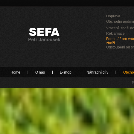
Doprava
Obchodní podmí
Vrácení zboží do
Reklamace
Formulář pro vrác
zboží
Odstoupení od 
Home
O nás
E-shop
Náhradní díly
Obcho
P