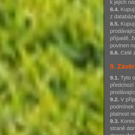
k jejich n
8.4.
Kupují
z databáze
8.5.
Kupují
prodávají
případě, ž
povinen n
8.6.
Celé 
9. Závě
9.1.
Tyto o
předchozí
prodávajíc
9.2.
V příp
podmínek 
platnost 
9.3.
Koresp
straně do