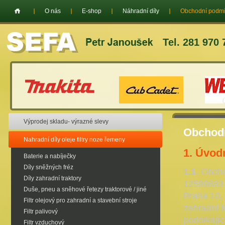
O nás
E-shop
Náhradní díly
Obchodní podm
Tel. 281 970 
Výprodej skladu- výrazné slevy
Obchod
Nahradní díly oleje filtry noze řemeny
1. Úvod
Baterie a nabíječky
Díly sněžných fréz
1.1.
Obchod
Díly zahradní traktory
12589683 
Duše, pneu a sněhové řetezy traktorové / jiné
Praha 10, 
Filtr olejový pro zahradní a stavební stroje
zahradní t
Filtr palivový
podnikajíc
Filtr vzduchový