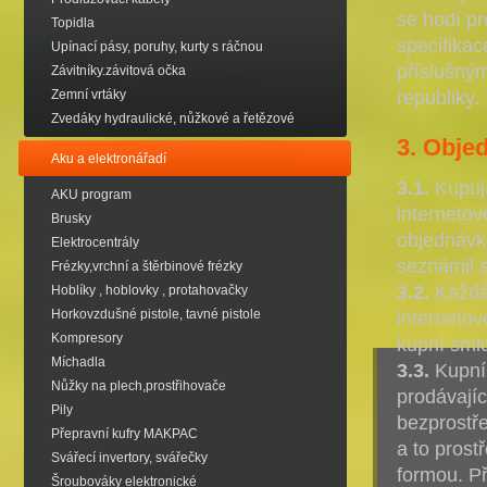
se hodí pr
Topidla
specifikac
Upínací pásy, poruhy, kurty s ráčnou
příslušný
Závitníky.závitová očka
republiky.
Zemní vrtáky
Zvedáky hydraulické, nůžkové a řetězové
3. Obje
Aku a elektronářadí
3.1.
Kupují
AKU program
interneto
Brusky
objednávk
Elektrocentrály
seznámil 
Frézky,vrchní a štěrbinové frézky
3.2.
Každá 
Hoblíky , hoblovky , protahovačky
Horkovzdušné pistole, tavné pistole
interneto
Kompresory
kupní sml
Míchadla
3.3.
Kupní 
Nůžky na plech,prostřihovače
prodávajíc
Pily
bezprostř
Přepravní kufry MAKPAC
a to prost
Svářecí invertory, svářečky
formou. Př
Šroubováky elektronické