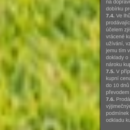
na dopravu
dobírku p
7.4.
Ve lhů
prodávají
účelem zj
vrácené k
užívání, v
jemu tím v
doklady o 
nároku kup
7.5.
V příp
kupní cen
do 10 dnů
převodem 
7.6.
Prodáv
výjimečný
podmínek 
odkladu ku