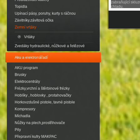
zabraňující skluz
Topidla
chladu.
Upínací pásy, poruhy, kurty s ráčnou
Závitníky.závitová očka
Zemní vrtáky
Vrtáky
Zvedáky hydraulické, nůžkové a řetězové
Aku a elektronářadí
AKU program
Brusky
Elektrocentrály
Frézky,vrchní a štěrbinové frézky
Hoblíky , hoblovky , protahovačky
Horkovzdušné pistole, tavné pistole
Kompresory
Míchadla
Nůžky na plech,prostřihovače
Pily
Přepravní kufry MAKPAC