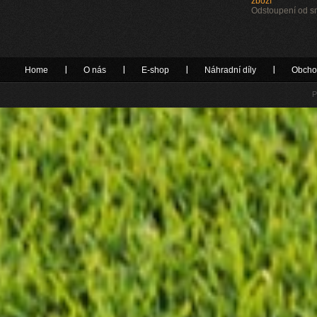
zboží
Odstoupení od 
Home
O nás
E-shop
Náhradní díly
Obcho
P