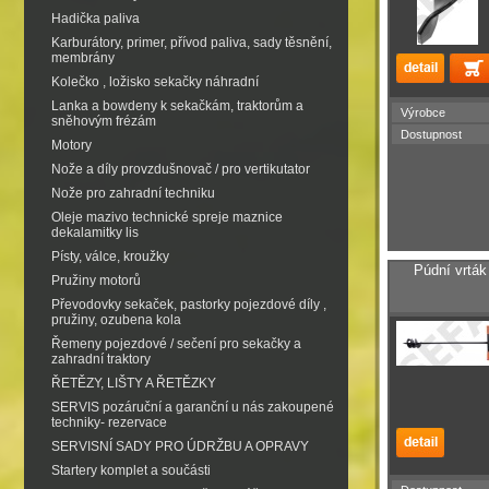
Hadička paliva
Karburátory, primer, přívod paliva, sady těsnění,
membrány
Kolečko , ložisko sekačky náhradní
Lanka a bowdeny k sekačkám, traktorům a
Výrobce
sněhovým frézám
Dostupnost
Motory
Nože a díly provzdušnovač / pro vertikutator
Nože pro zahradní techniku
Oleje mazivo technické spreje maznice
dekalamitky lis
Písty, válce, kroužky
Púdní vrtá
Pružiny motorů
Převodovky sekaček, pastorky pojezdové díly ,
pružiny, ozubena kola
Řemeny pojezdové / sečení pro sekačky a
zahradní traktory
ŘETĚZY, LIŠTY A ŘETĚZKY
SERVIS pozáruční a garanční u nás zakoupené
techniky- rezervace
SERVISNÍ SADY PRO ÚDRŽBU A OPRAVY
Startery komplet a součásti