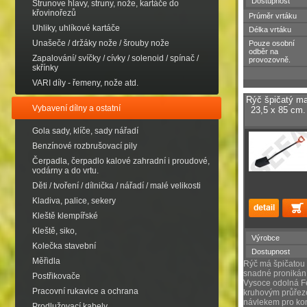
Dostupnost
Strunove hlavy, struny, nože, kartáče do
křovinořezů
Prúměr vrtáku
Uhliky, uhlíkové kartáče
Délka vrtáku
Unašeče / držáky nože / šrouby nože
Pouze osobní
odběr na
Zapalování/ svíčky / cívky / solenoid / spínač /
provozovně.
skřínky
VARI díly - řemeny, nože atd.
Rýč špičatý m
Vybavení dílny a ostatní
23,5 x 85 cm
Gola sady, klíče, sady nářadí
Benzínové rozbrušovací pily
Čerpadla, čerpadlo kalové zahradní i proudové,
vodárny a do vrtu.
Děti / tvoření / dílnička / nářadí / malé velikosti
Kladiva, palice, sekery
Kleště klempířské
Kleště, siko,
Výrobce
Kolečka stavební
Dostupnost
Měřidla
Rýč má špičatou 
snadné pronikání
Postřikovače
Vysoce odolná F
Pracovní rukavice a ochrana
kruhovým průře
návlekem pro kom
Prodlužovací kabely