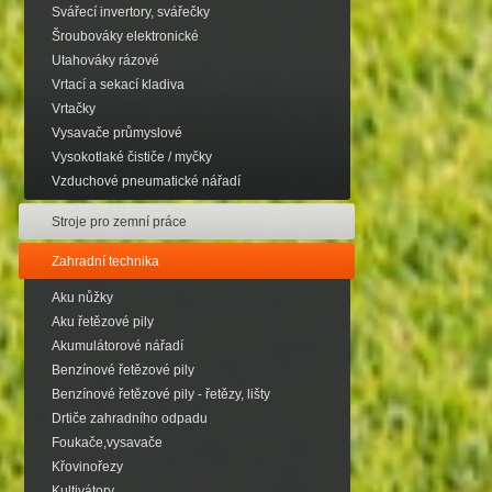
Svářecí invertory, svářečky
Šroubováky elektronické
Utahováky rázové
Vrtací a sekací kladiva
Vrtačky
Vysavače průmyslové
Vysokotlaké čističe / myčky
Vzduchové pneumatické nářadí
Stroje pro zemní práce
Zahradní technika
Aku nůžky
Aku řetězové pily
Akumulátorové nářadí
Benzínové řetězové pily
Benzínové řetězové pily - řetězy, lišty
Drtiče zahradního odpadu
Foukače,vysavače
Křovinořezy
Kultivátory