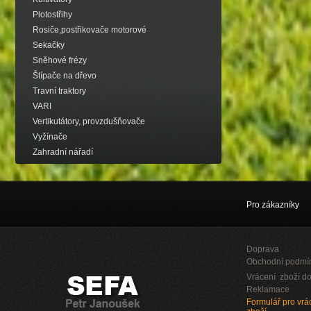
Plotostřihy
Rosiče,postřikovače motorové
Sekačky
Sněhové frézy
Štípače na dřevo
Travní traktory
VARI
Vertikutátory, provzdušňovače
Vyžínače
Zahradní nářadí
Pro zákazníky
Doprava
Obchodní podmí
Vrácení zboží do
Reklamace
Formulář pro vrác