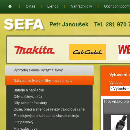
O nás
E-shop
Náhradní díly
Obchodní podm
Tel. 281 970 
Výprodej skladu- výrazné slevy
Vybavení d
Nahradní díly oleje filtry noze řemeny
Výrobce:
Baterie a nabíječky
Díly sněžných fréz
Hrot vrtáko p
Díly zahradní traktory
Duše, pneu a sněhové řetezy traktorové / jiné
Filtr olejový pro zahradní a stavební stroje
Filtr palivový
Filtr vzduchový