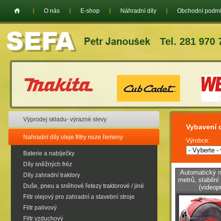
O nás
E-shop
Náhradní díly
Obchodní podm
Tel. 281 970 
Výprodej skladu- výrazné slevy
Vybavení d
Nahradní díly oleje filtry noze řemeny
Výrobce:
Baterie a nabíječky
Díly sněžných fréz
Automatický n
Díly zahradní traktory
metrů, stabiln
Duše, pneu a sněhové řetezy traktorové / jiné
(videop
Filtr olejový pro zahradní a stavební stroje
Filtr palivový
Filtr vzduchový