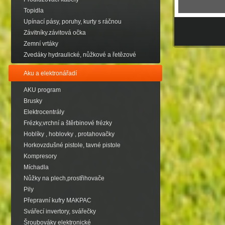
Topidla
Upínací pásy, poruhy, kurty s ráčnou
Závitníky.závitová očka
Zemní vrtáky
Zvedáky hydraulické, nůžkové a řetězové
Aku a elektronářadí
AKU program
Brusky
Elektrocentrály
Frézky,vrchní a štěrbinové frézky
Hoblíky , hoblovky , protahovačky
Horkovzdušné pistole, tavné pistole
Kompresory
Míchadla
Nůžky na plech,prostřihovače
Pily
Přepravní kufry MAKPAC
Svářecí invertory, svářečky
Šroubováky elektronické