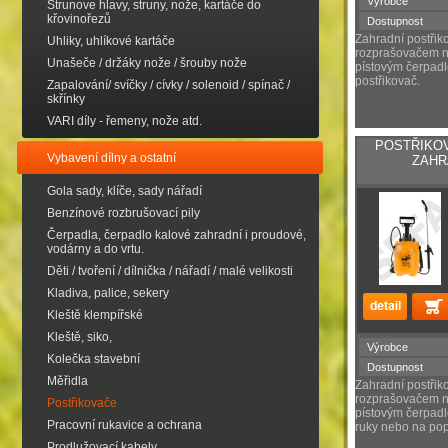
Výrobce
Strunove hlavy, struny, nože, kartáče do
křovinořezů
Dostupnost
Zahradní postřik
Uhliky, uhlíkové kartáče
rozprašovačem na
Unašeče / držáky nože / šrouby nože
pístovým čerpad
postřikovač.
Zapalování/ svíčky / cívky / solenoid / spínač /
skřínky
VARI díly - řemeny, nože atd.
POSTŘIKO
Vybavení dílny a ostatní
ZAHR
Gola sady, klíče, sady nářadí
Benzínové rozbrušovací pily
Čerpadla, čerpadlo kalové zahradní i proudové,
vodárny a do vrtu.
Děti / tvoření / dílnička / nářadí / malé velikosti
Kladiva, palice, sekery
Kleště klempířské
Kleště, siko,
Výrobce
Kolečka stavební
Dostupnost
Měřidla
Zahradní postřik
rozprašovačem na
Postřikovače
pístovým čerpadl
Pracovní rukavice a ochrana
ruky nebo na po
Prodlužovací kabely