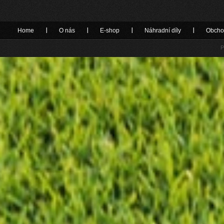
Home
O nás
E-shop
Náhradní díly
Obcho
P