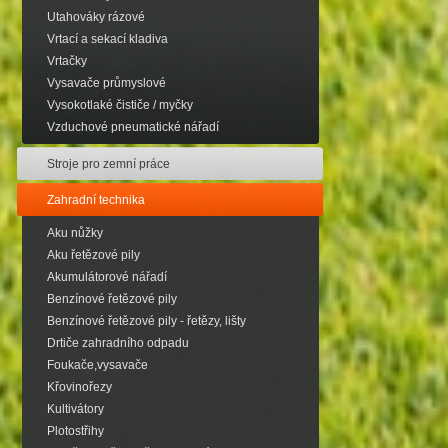
Utahováky rázové
Vrtací a sekací kladiva
Vrtačky
Vysavače průmyslové
Vysokotlaké čističe / myčky
Vzduchové pneumatické nářadí
Stroje pro zemní práce
Zahradní technika
Aku nůžky
Aku řetězové pily
Akumulátorové nářadí
Benzínové řetězové pily
Benzínové řetězové pily - řetězy, lišty
Drtiče zahradního odpadu
Foukače,vysavače
Křovinořezy
Kultivátory
Plotostřihy