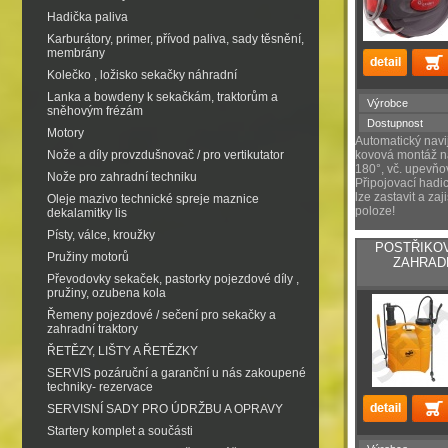
Hadička paliva
Karburátory, primer, přívod paliva, sady těsnění,
membrány
Kolečko , ložisko sekačky náhradní
Lanka a bowdeny k sekačkám, traktorům a
Výrobce
sněhovým frézám
Dostupnost
Motory
Automatický navij
Nože a díly provzdušnovač / pro vertikutator
kovová montáž na
180°, vč. upevňo
Nože pro zahradní techniku
Připojovací hadi
lze zastavit a zaji
Oleje mazivo technické spreje maznice
poloze!
dekalamitky lis
Písty, válce, kroužky
POSTŘIKO
Pružiny motorů
ZAHRADN
Převodovky sekaček, pastorky pojezdové díly ,
pružiny, ozubena kola
Řemeny pojezdové / sečení pro sekačky a
zahradní traktory
ŘETĚZY, LIŠTY A ŘETĚZKY
SERVIS pozáruční a garanční u nás zakoupené
techniky- rezervace
SERVISNÍ SADY PRO ÚDRŽBU A OPRAVY
Startery komplet a součásti