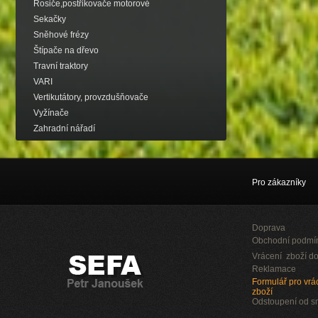
Rosiče,postřikovače motorové
Sekačky
Sněhové frézy
Štípače na dřevo
Travní traktory
VARI
Vertikutátory, provzdušňovače
Vyžínače
Zahradní nářadí
Pro zákazníky
Doprava
Obchodní podmí
Vrácení zboží do
Reklamace
Formulář pro vrác
zboží
Odstoupení od 