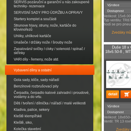
SERVIS pozáruční a garanční u nás zakoupené
Výrobce
techniky- rezervace
Dostupnost
SERVISNÍ SADY PRO ÚDRŽBU A OPRAVY
Velikost: 15x6.00
Startery komplet a součásti
Typ ventilu: TR8
hodí se pro pneu
Strunove hlavy, struny, nože, kartáče do
křovinořezů
Zvedáky můž
Uhliky, uhlíkové kartáče
Unašeče / držáky nože / šrouby nože
Duše 18 x 
Zapalování/ svíčky / cívky / solenoid / spínač /
18x6.50-8 , M
skřínky
VARI díly - řemeny, nože atd.
Vybavení dílny a ostatní
Gola sady, klíče, sady nářadí
Benzínové rozbrušovací pily
Čerpadla, čerpadlo kalové zahradní i proudové,
vodárny a do vrtu.
Děti / tvoření / dílnička / nářadí / malé velikosti
Výrobce
Kladiva, palice, sekery
Dostupnost
Kleště klempířské
Velikost: 18x650
Ventil: TR 13 rov
Kleště, siko,
Kolečka stavební
Zvedáky mů