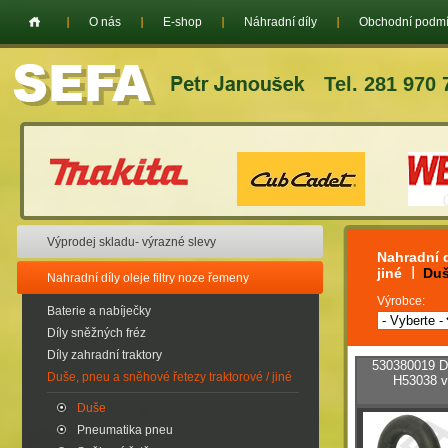
O nás
E-shop
Náhradní díly
Obchodní podm
Tel. 281 970 
Výprodej skladu- výrazné slevy
Nahradní d
jiné
Du
Nahradní díly oleje filtry noze řemeny
Výrobce:
Baterie a nabíječky
Díly sněžných fréz
Díly zahradní traktory
530380019 D
Duše, pneu a sněhové řetezy traktorové / jiné
H53038 v
Duše
Pneumatika pneu