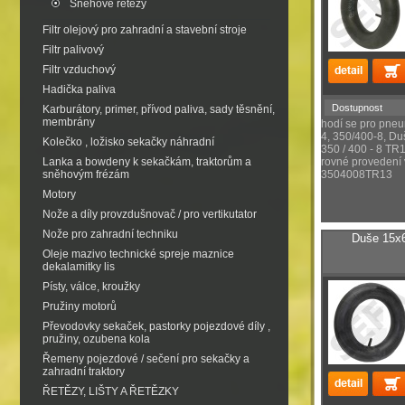
Sněhové řetězy
Filtr olejový pro zahradní a stavební stroje
Filtr palivový
Filtr vzduchový
Hadička paliva
Dostupnost
Karburátory, primer, přívod paliva, sady těsnění,
membrány
hodí se pro pneu
4, 350/400-8, Duš
Kolečko , ložisko sekačky náhradní
350 / 400 - 8 TR
Lanka a bowdeny k sekačkám, traktorům a
rovné provedení v
sněhovým frézám
3504008TR13
Motory
Nože a díly provzdušnovač / pro vertikutator
Nože pro zahradní techniku
Duše 15x6
Oleje mazivo technické spreje maznice
dekalamitky lis
Písty, válce, kroužky
Pružiny motorů
Převodovky sekaček, pastorky pojezdové díly ,
pružiny, ozubena kola
Řemeny pojezdové / sečení pro sekačky a
zahradní traktory
ŘETĚZY, LIŠTY A ŘETĚZKY