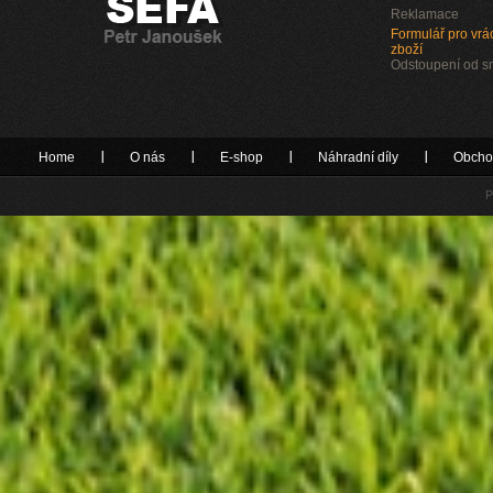
Reklamace
Formulář pro vrác
zboží
Odstoupení od 
Home
O nás
E-shop
Náhradní díly
Obcho
P