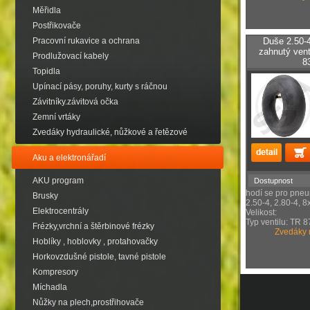
Měřidla
Postřikovače
Pracovní rukavice a ochrana
Duše 2.50-4
zahnutý vent
Prodlužovací kabely
8
Topidla
Upínací pásy, poruhy, kurty s ráčnou
Závitníky.závitová očka
Zemní vrtáky
Zvedáky hydraulické, nůžkové a řetězové
Aku a elektronářadí
AKU program
Dostupnost
hodí se pro pneu
Brusky
2.50-4, 2.80-4, 8
Elektrocentrály
Velikost:
Typ ventilu: TR 
Frézky,vrchní a štěrbinové frézky
Zvedáky mů
Hoblíky , hoblovky , protahovačky
Horkovzdušné pistole, tavné pistole
Kompresory
Míchadla
Nůžky na plech,prostřihovače