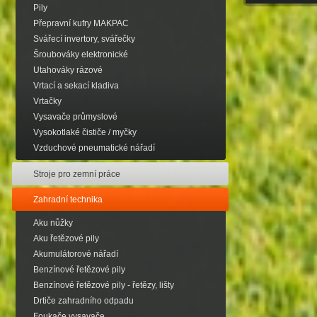
Pily
Přepravní kufry MAKPAC
Svářecí invertory, svářečky
Šroubováky elektronické
Utahováky rázové
Vrtací a sekací kladiva
Vrtačky
Vysavače průmyslové
Vysokotlaké čističe / myčky
Vzduchové pneumatické nářadí
Stroje pro zemní práce
Zahradní technika
Aku nůžky
Aku řetězové pily
Akumulátorové nářadí
Benzínové řetězové pily
Benzínové řetězové pily - řetězy, lišty
Drtiče zahradního odpadu
Foukače,vysavače