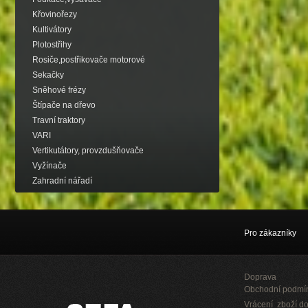
Křovinořezy
Kultivátory
Plotostřihy
Rosiče,postřikovače motorové
Sekačky
Sněhové frézy
Štípače na dřevo
Travní traktory
VARI
Vertikutátory, provzdušňovače
Vyžínače
Zahradní nářadí
Pro zákazníky
Doprava
Obchodní podmí
Vrácení zboží do