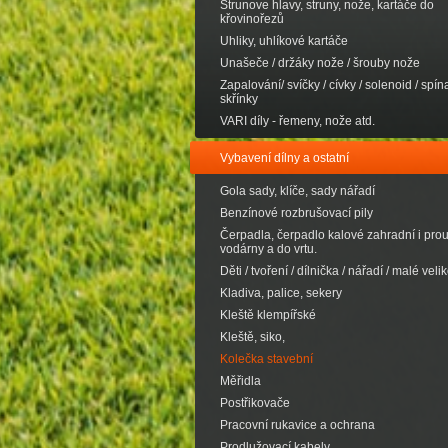
Strunove hlavy, struny, nože, kartáče do
křovinořezů
Uhliky, uhlíkové kartáče
Unašeče / držáky nože / šrouby nože
Zapalování/ svíčky / cívky / solenoid / spína
skřínky
VARI díly - řemeny, nože atd.
Vybavení dílny a ostatní
Gola sady, klíče, sady nářadí
Benzínové rozbrušovací pily
Čerpadla, čerpadlo kalové zahradní i pro
vodárny a do vrtu.
Děti / tvoření / dílnička / nářadí / malé velik
Kladiva, palice, sekery
Kleště klempířské
Kleště, siko,
Kolečka stavební
Měřidla
Postřikovače
Pracovní rukavice a ochrana
Prodlužovací kabely