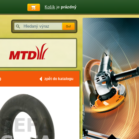
Košík
je
prázdný
0
zpět do katalogu