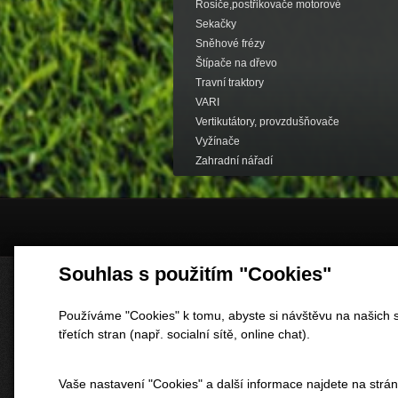
Rosiče,postřikovače motorové
Sekačky
Sněhové frézy
Štípače na dřevo
Travní traktory
VARI
Vertikutátory, provzdušňovače
Vyžínače
Zahradní nářadí
Souhlas s použitím "Cookies"
Používáme "Cookies" k tomu, abyste si návštěvu na našich s
třetích stran (např. socialní sítě, online chat).
Vaše nastavení "Cookies" a další informace najdete na strá