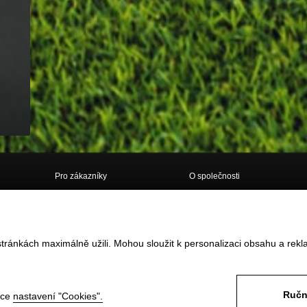
Pro zákazníky
O společnosti
Doprava
O nás
Obchodní podmínky
Kontakt
tránkách maximálně užili. Mohou sloužit k personalizaci obsahu a rekl
Vrácení zboží do 14ti dnů
GDPR
Reklamace
Často kladené dotazy
Formulář pro vrácení / reklamaci
zboží
Odstoupení od smlouvy ONLINE
Ručn
nce
nastavení "Cookies".