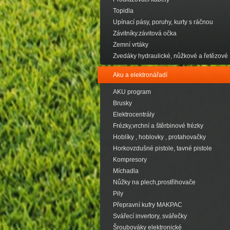
Topidla
Upínací pásy, poruhy, kurty s ráčnou
Závitníky.závitová očka
Zemní vrtáky
Zvedáky hydraulické, nůžkové a řetězové
Aku a elektronářadí
AKU program
Brusky
Elektrocentrály
Frézky,vrchní a štěrbinové frézky
Hoblíky , hoblovky , protahovačky
Horkovzdušné pistole, tavné pistole
Kompresory
Míchadla
Nůžky na plech,prostřihovače
Pily
Přepravní kufry MAKPAC
Svářecí invertory, svářečky
Šroubováky elektronické