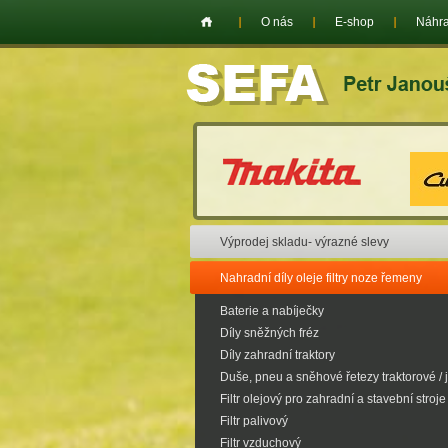
O nás
E-shop
Náhra
Výprodej skladu- výrazné slevy
Nahradní díly oleje filtry noze řemeny
Baterie a nabíječky
Díly sněžných fréz
Díly zahradní traktory
Duše, pneu a sněhové řetezy traktorové / 
Filtr olejový pro zahradní a stavební stroje
Filtr palivový
Filtr vzduchový