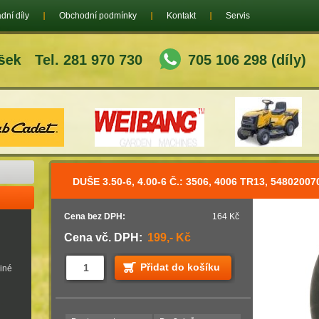
dní díly
Obchodní podmínky
Kontakt
Servis
Tel. 281 970 730
705 106 298 (díly)
DUŠE 3.50-6, 4.00-6 Č.: 3506, 4006 TR13, 54802007
Cena bez DPH:
164 Kč
Cena vč. DPH:
199,- Kč
Přidat do košíku
jiné