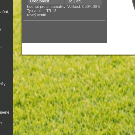
Dostupnost
Do 2 dnů
hodí se pro pneumatiky: Velikost: 3.50/4.00-6
Typ ventilu: TR 13
snění,
rovný ventil
a
or
íly ,
a
oupené
VY