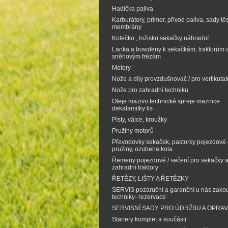
Hadička paliva
Karburátory, primer, přívod paliva, sady tě
membrány
Kolečko , ložisko sekačky náhradní
Lanka a bowdeny k sekačkám, traktorům 
sněhovým frézám
Motory
Nože a díly provzdušnovač / pro vertikutat
Nože pro zahradní techniku
Oleje mazivo technické spreje maznice
dekalamitky lis
Písty, válce, kroužky
Pružiny motorů
Převodovky sekaček, pastorky pojezdové d
pružiny, ozubena kola
Řemeny pojezdové / sečení pro sekačky 
zahradní traktory
ŘETĚZY, LIŠTY A ŘETĚZKY
SERVIS pozáruční a garanční u nás zak
techniky- rezervace
SERVISNÍ SADY PRO ÚDRŽBU A OPRA
Startery komplet a součásti