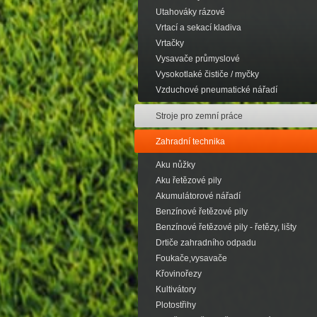
Utahováky rázové
Vrtací a sekací kladiva
Vrtačky
Vysavače průmyslové
Vysokotlaké čističe / myčky
Vzduchové pneumatické nářadí
Stroje pro zemní práce
Zahradní technika
Aku nůžky
Aku řetězové pily
Akumulátorové nářadí
Benzínové řetězové pily
Benzínové řetězové pily - řetězy, lišty
Drtiče zahradního odpadu
Foukače,vysavače
Křovinořezy
Kultivátory
Plotostřihy