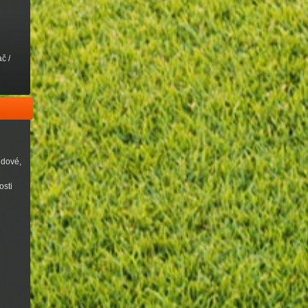
č /
udové,
osti