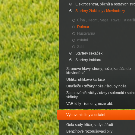
Elektrocentral, pěchů a ostatnich str
Startery 2takt pily / křovinořezy
Čína , Hecht , Vega , Riwall , a další
Dolmar
Husqvarna
ostatní
Stihl
Startery sekaček
Startery traktoru
Strunove hlavy, struny, nože, kartáče do
křovinořezů
Uhliky, uhlíkové kartáče
Unašeče / držáky nože / šrouby nože
Zapalování/ svíčky / cívky / solenoid / spína
skřínky
VARI díly - řemeny, nože atd.
Vybavení dílny a ostatní
Gola sady, klíče, sady nářadí
Benzínové rozbrušovací pily