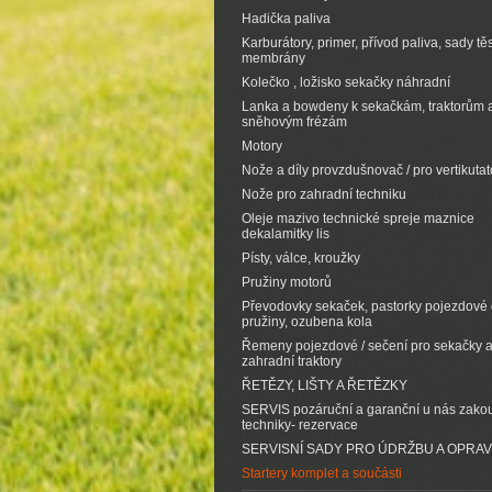
Hadička paliva
Karburátory, primer, přívod paliva, sady tě
membrány
Kolečko , ložisko sekačky náhradní
Lanka a bowdeny k sekačkám, traktorům 
sněhovým frézám
Motory
Nože a díly provzdušnovač / pro vertikutat
Nože pro zahradní techniku
Oleje mazivo technické spreje maznice
dekalamitky lis
Písty, válce, kroužky
Pružiny motorů
Převodovky sekaček, pastorky pojezdové d
pružiny, ozubena kola
Řemeny pojezdové / sečení pro sekačky 
zahradní traktory
ŘETĚZY, LIŠTY A ŘETĚZKY
SERVIS pozáruční a garanční u nás zak
techniky- rezervace
SERVISNÍ SADY PRO ÚDRŽBU A OPRA
Startery komplet a součásti