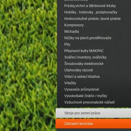
Frézky,vrchní a štěrbinové frézky
Hoblíky , hoblovky , protahovačky
Horkovzdušné pistole, tavné pistole
Kompresory
Míchadla
Nůžky na plech,prostřihovače
Pily
Přepravní kufry MAKPAC
Svářecí invertory, svářečky
Šroubováky elektronické
Utahováky rázové
Vrtací a sekací kladiva
Vrtačky
Vysavače průmyslové
Vysokotlaké čističe / myčky
Vzduchové pneumatické nářadí
Stroje pro zemní práce
Zahradní technika