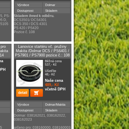
Výrobce
Dolmar
Dostupnost
Skladem
5, PS-
Skladem ihned k odběru.
5 D,
DCS3501/ DCS4301
-5105
DCS 350 / DCS 4301
PS 420 / PS420
Pozice č. 108
 pro
Lanovice startéru vč. pružiny
akita
Makita /Dolmar DCS / PS6401 /
114
PS7901 / PS7900 pozice č.: 108
4
na
Běžná cena
537,- Kč
DPH
Ušetříte
48,- Kč
Naše cena
489,- Kč
včetně DPH
Výrobce
Dolmar/Makita
Dostupnost
Skladem
Dolmar: 038162021, 038162022,
038162023
-5
určeno pro: 038160000, 038160003