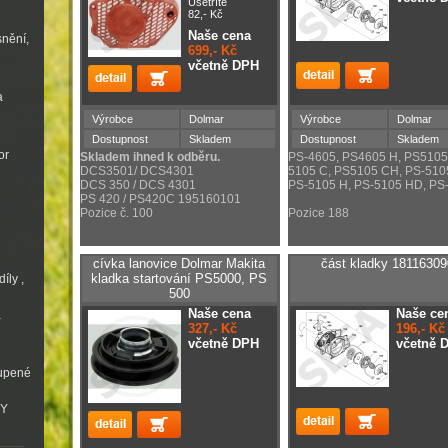
Ušetříte
82,- Kč
Naše cena
snění,
699,- Kč
včetně DPH
a
Výrobce
Dolmar
Výrobce
Dolmar
Dostupnost
Skladem
Dostupnost
Skladem
or
Skladem ihned k odběru.
PS-4605, PS4605 H, PS5105
DCS3501/ DCS4301
5105 C, PS5105 CH, PS-510
DCS 350 / DCS 4301
PS-5105 H, PS-5105 HD, PS
PS 420 / PS420C 195160101
Pozice č. 100
Pozice 188
cívka lanovice Dolmar Makita
část kladky 18116309
kladka startování PS5000, PS
íly ,
500
Naše cena
Naše ce
a
327,- Kč
196,- Kč
včetně DPH
včetně 
oupené
VY