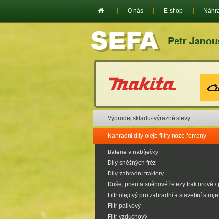
O nás
E-shop
Náhra
Výprodej skladu- výrazné slevy
Nahradní díly oleje filtry noze řemeny
Baterie a nabíječky
Díly sněžných fréz
Díly zahradní traktory
Duše, pneu a sněhové řetezy traktorové / 
Filtr olejový pro zahradní a stavební stroje
Filtr palivový
Filtr vzduchový