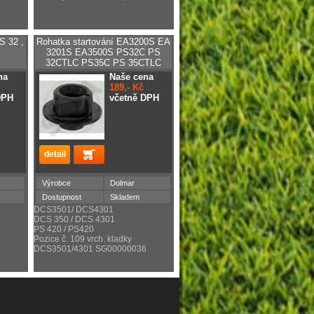
S 32 ,
Rohatka startování EA3200S EA
3201S EA3500S PS32C PS
32CTLC PS35C PS 35CTLC
na
Naše cena
189,- Kč
DPH
včetně DPH
Výrobce
Dolmar
Dostupnost
Skladem
DCS3501/ DCS4301
DCS 350 / DCS 4301
PS 420 / PS420
Pozice č. 109 vrch. kladky
DCS3501/4301 SG00000036