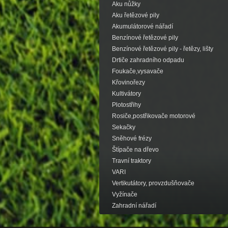
Aku nůžky
Aku řetězové pily
Akumulátorové nářadí
Benzínové řetězové pily
Benzínové řetězové pily - řetězy, lišty
Drtiče zahradního odpadu
Foukače,vysavače
Křovinořezy
Kultivátory
Plotostřihy
Rosiče,postřikovače motorové
Sekačky
Sněhové frézy
Štípače na dřevo
Travní traktory
VARI
Vertikutátory, provzdušňovače
Vyžínače
Zahradní nářadí