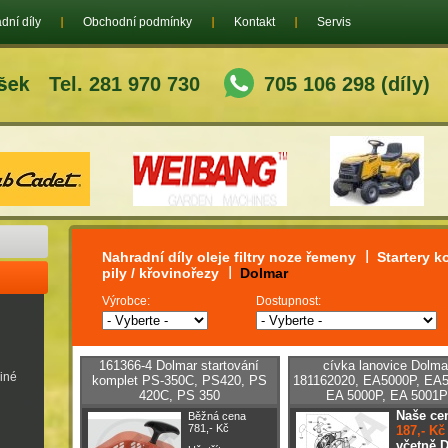
dní díly
Obchodní podmínky
Kontakt
Servis
Tel. 281 970 730
705 106 298 (díly)
Nahradní díly oleje filtry noze řemeny
Startery k
pily / křovinořezy
Dolmar
Výrobce:
Dostupnost:
161366-4 Dolmar startování
cívka lanovice Dolma
jiné
komplet PS-350C, PS420, PS
181162020, EA5000P, EA5
420C, PS 350
EA 5000P, EA 5001P
Naše ce
Běžná cena
781,- Kč
187,- Kč
včetně 