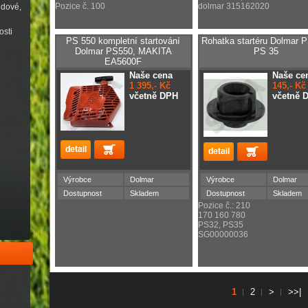
Pozice č. 100
dolmar 315162020
udové,
osti
PS 550 kompletní startování
Rohatka startéru Dolmar P
Dolmar PS550, MAKITA
PS 35
EA5600F
Naše cena
Naše ce
1 395,- Kč
145,- Kč
včetně DPH
včetně 
Výrobce
Dolmar
Výrobce
Dolmar
Dostupnost
Skladem
Dostupnost
Skladem
Pozice č.: 210
170 160 780
PS32, PS35
SG00000036
1
2
>
>>|