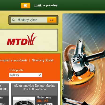
Košík
je
prázdný
omplet a součásti
Startery 2takt
Třídit podle:
r
cívka lanovice Dolmar Makita
001P,
dcs 430 lanovice
na
Naše cena
286,- Kč
DPH
včetně DPH