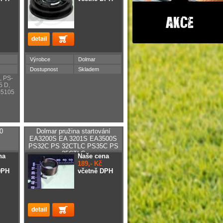
Výrobce
Dolmar
Dostupnost
Skladem
, PS-
5 D,
-5105
0
Dolmar pružina startování
EA3200S EA 3201S EA3500S
PS32C PS 32CTLC PS35C PS
35CTLC
na
Naše cena
189,- Kč
DPH
včetně DPH