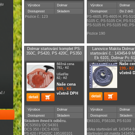
oju
Výrobce
Dolmar
Výrobce
Dolmar
Dostupnost
Skladem
Dostupnost
Do 2 dnů
Pozice č.: 123
PS-4605, PS-4605 H, PS-510
5105 C, PS-5105 CH, PS-510
PS-5105 H, PS-5105 HD, PS
Pozice 190
Dolmar startování komplet PS-
Lanovice Makita Dolmar
350C, PS420, PS 420C, PS350
startování č.: 143454-9 M
Ek 6101, Dolmar Pc 6
315162020, 456308-
Naše ce
Běžná cena
781,- Kč
199,- Kč
včetně 
Ušetříte
82,- Kč
Naše cena
699,- Kč
č /
včetně DPH
Výrobce
Dolmar
Výrobce
Dolmar
Dostupnost
Skladem
Dostupnost
Skladem
Skladem ihned k odběru.
EK6101, PS6100, PS 6100
DCS3501/ DCS4301
DCS 350 / DCS 4301
cívka startování alt. 143454-9
PS 420 / PS420C 195160101
startování cpl.makita 143456