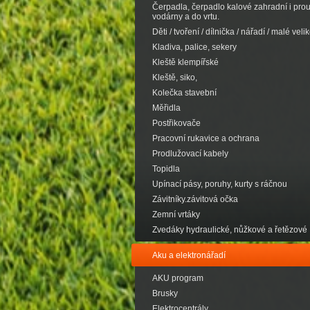
Čerpadla, čerpadlo kalové zahradní i pro
vodárny a do vrtu.
Děti / tvoření / dílnička / nářadí / malé velik
Kladiva, palice, sekery
Kleště klempířské
Kleště, siko,
Kolečka stavební
Měřidla
Postřikovače
Pracovní rukavice a ochrana
Prodlužovací kabely
Topidla
Upínací pásy, poruhy, kurty s ráčnou
Závitníky.závitová očka
Zemní vrtáky
Zvedáky hydraulické, nůžkové a řetězové
Aku a elektronářadí
AKU program
Brusky
Elektrocentrály