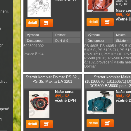
Ušetříte
400,- Kč
Naše ce
snění,
999,- Kč
včetně 
a
Výrobce
Dolmar
Výrobce
Makita
Dostupnost
Do 4 dnů
Dostupnost
Skladem
or
5925001002
PS-4605, PS-4605 H, PS-510
5105 C, PS-5105 CH, PS-510
Pozice č.: 94
PS-5105 H, PS5105 HD, PS-
PS500 (2016), PS-500 Pozic
č.: 182, provedení Makita ne
Dolmar
Startér komplet Dolmar PS 32 ,
Starter komplet Makit
PS 35, Makita EA 3201
(181160670, 181160671) 
íly ,
DCS500 EA5000 po r.: 
Naše cena
Naše ce
a
499,- Kč
804,- Kč
včetně DPH
včetně 
oupené
VY