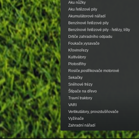
Aku nůžky
Aku řetězové pily
Akumulátorové nářadí
Benzínové řetězové pily
Benzínové řetězové pily - řetězy, lišty
Drtiče zahradního odpadu
Foukače,vysavače
Křovinořezy
Kultivátory
Plotostřihy
Rosiče,postřikovače motorové
Sekačky
Sněhové frézy
Štípače na dřevo
Travní traktory
VARI
Vertikutátory, provzdušňovače
Vyžínače
Zahradní nářadí