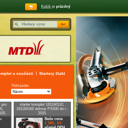
Košík
je
prázdný
omplet a součásti
Startery 2takt
Třídit podle:
 pro
starter komplet 181160110,
5,
181160160 dolmar PS500 do r.:
105,
2015
Naše cena
a
1 389,- Kč
včetně DPH