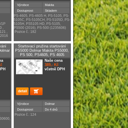
Výrobce
Makita
Dostupnost
Skladem
PS-4605, PS-4605 H, PS-5105, PS-
5105C, PS-5105CH, PS-5105D, PS-
/1P
5105H, PS5105 HD, PS-5105,
 ,
PS500 (2016), PS-500 (1235606)
21 ,
Pozice č.: 182
 2016
vání
Startovací pružina startování
Dolmar
PS5000 Dolmar Makita PS5000,
PS 500, PS4605, PS 4605
na
Naše cena
Kč
389,- Kč
DPH
včetně DPH
Výrobce
Dolmar
Dostupnost
Do 4 dnů
a
Pozice č.: 124
60600,