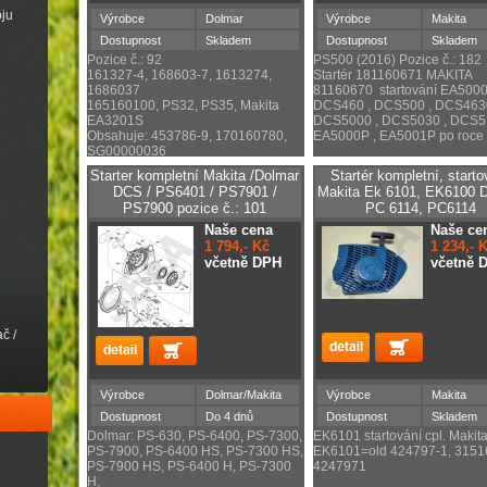
oju
Výrobce
Dolmar
Výrobce
Makita
Dostupnost
Skladem
Dostupnost
Skladem
Pozice č.: 92
PS500 (2016) Pozice č.: 182
161327-4, 168603-7, 1613274,
Startér 181160671 MAKITA
1686037
81160670 startování EA5000
165160100, PS32, PS35, Makita
DCS460 , DCS500 , DCS4630
EA3201S
DCS5000 , DCS5030 , DCS51
Obsahuje: 453786-9, 170160780,
EA5000P , EA5001P po roce
SG00000036
Starter kompletní Makita /Dolmar
Startér kompletní, starto
DCS / PS6401 / PS7901 /
Makita Ek 6101, EK6100 
PS7900 pozice č.: 101
PC 6114, PC6114
Naše cena
Naše ce
1 794,- Kč
1 234,- 
včetně DPH
včetně 
č /
Výrobce
Dolmar/Makita
Výrobce
Makita
Dostupnost
Do 4 dnů
Dostupnost
Skladem
Dolmar: PS-630, PS-6400, PS-7300,
EK6101 startování cpl. Makit
PS-7900, PS-6400 HS, PS-7300 HS,
EK6101=old 424797-1, 3151
PS-7900 HS, PS-6400 H, PS-7300
4247971
H,