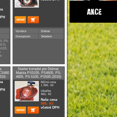
na
DPH
Výrobce
Dolmar
Dostupnost
Skladem
5, PS-
5 D,
5105,
e
bo
a
Starter komplet pro Dolmar,
DCS460
Makita PS5105, PS4605, PS-
2016
4605, PS-5105, PS500 (2016)
na
Běžná cena
1 399,- Kč
DPH
Ušetříte
400,- Kč
Naše cena
999,- Kč
včetně DPH