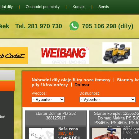
dní díly
Obchodní podmínky
Kontakt
Servis
Tel. 281 970 730
705 106 298 (díly)
Nahradní díly oleje filtry noze řemeny
Startery k
pily / křovinořezy
Dolmar
Výrobce:
Dostupnost:
starter Dolmar PB 252
Starter komplet 123562-2
jiné
388125917
Dolmar, Makita PS 510
PS4605, PS-4605, PS-5
PS500 (2016)
Naše cena
Běžná cen
1 399,- Kč
387,- Kč
včetně DPH