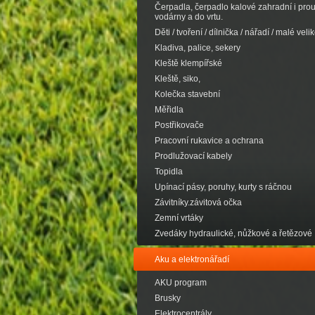
Čerpadla, čerpadlo kalové zahradní i pro
vodárny a do vrtu.
Děti / tvoření / dílnička / nářadí / malé velik
Kladiva, palice, sekery
Kleště klempířské
Kleště, siko,
Kolečka stavební
Měřidla
Postřikovače
Pracovní rukavice a ochrana
Prodlužovací kabely
Topidla
Upínací pásy, poruhy, kurty s ráčnou
Závitníky.závitová očka
Zemní vrtáky
Zvedáky hydraulické, nůžkové a řetězové
Aku a elektronářadí
AKU program
Brusky
Elektrocentrály