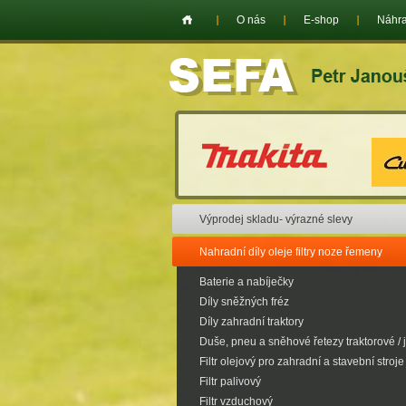
O nás
E-shop
Náhra
Výprodej skladu- výrazné slevy
Nahradní díly oleje filtry noze řemeny
Baterie a nabíječky
Díly sněžných fréz
Díly zahradní traktory
Duše, pneu a sněhové řetezy traktorové / 
Filtr olejový pro zahradní a stavební stroje
Filtr palivový
Filtr vzduchový