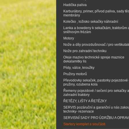
Hadička paliva
Karburátory, primer, přívod paliva, sady tě
membrány
Kolečko , ložisko sekačky náhradní
Lanka a bowdeny k sekačkám, traktorům 
sněhovým frézám
Motory
Nože a díly provzdušnovač / pro vertikutat
Nože pro zahradní techniku
Oleje mazivo technické spreje maznice
dekalamitky lis
Písty, válce, kroužky
Pružiny motorů
Převodovky sekaček, pastorky pojezdové d
pružiny, ozubena kola
Řemeny pojezdové / sečení pro sekačky 
zahradní traktory
ŘETĚZY, LIŠTY A ŘETĚZKY
SERVIS pozáruční a garanční u nás zak
techniky- rezervace
SERVISNÍ SADY PRO ÚDRŽBU A OPRA
Startery komplet a součásti