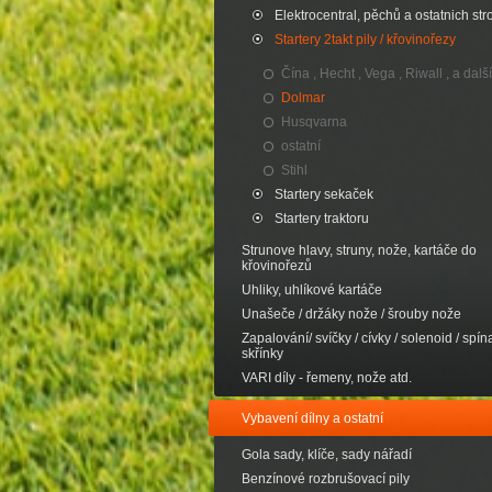
Elektrocentral, pěchů a ostatnich str
Startery 2takt pily / křovinořezy
Čína , Hecht , Vega , Riwall , a další
Dolmar
Husqvarna
ostatní
Stihl
Startery sekaček
Startery traktoru
Strunove hlavy, struny, nože, kartáče do
křovinořezů
Uhliky, uhlíkové kartáče
Unašeče / držáky nože / šrouby nože
Zapalování/ svíčky / cívky / solenoid / spína
skřínky
VARI díly - řemeny, nože atd.
Vybavení dílny a ostatní
Gola sady, klíče, sady nářadí
Benzínové rozbrušovací pily