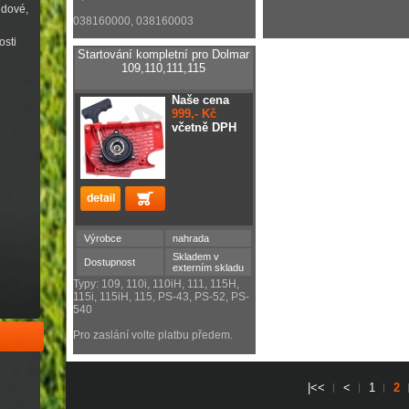
udové,
038160000, 038160003
osti
Startování kompletní pro Dolmar
109,110,111,115
Naše cena
999,- Kč
včetně DPH
Výrobce
nahrada
Skladem v
Dostupnost
externím skladu
Typy: 109, 110i, 110iH, 111, 115H,
115i, 115iH, 115, PS-43, PS-52, PS-
540
Pro zaslání volte platbu předem.
|<<
<
1
2