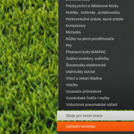
Frézky,vrchní a štěrbinové frézky
Hoblíky , hoblovky , protahovačky
Horkovzdušné pistole, tavné pistole
Kompresory
Míchadla
Nůžky na plech,prostřihovače
Pily
Přepravní kufry MAKPAC
Svářecí invertory, svářečky
Šroubováky elektronické
Utahováky rázové
Vrtací a sekací kladiva
Vrtačky
Vysavače průmyslové
Vysokotlaké čističe / myčky
Vzduchové pneumatické nářadí
Stroje pro zemní práce
Zahradní technika