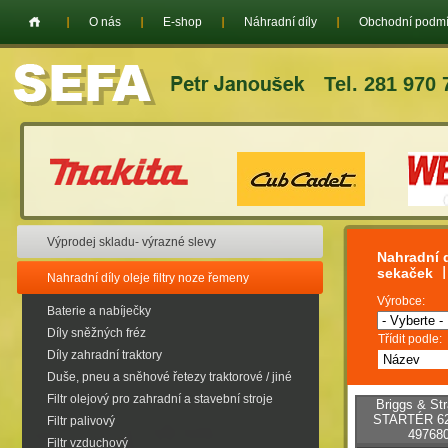
O nás
E-shop
Náhradní díly
Obchodní podm
Tel. 281 970 
Výprodej skladu- výrazné slevy
Nahradní d
sekaček
Nahradní díly oleje filtry noze řemeny
Výrobce:
Baterie a nabíječky
Díly sněžných fréz
Třídit podle:
Díly zahradní traktory
Duše, pneu a sněhové řetezy traktorové / jiné
Filtr olejový pro zahradní a stavební stroje
Briggs & St
STARTÉR 625
Filtr palivový
497680
Filtr vzduchový