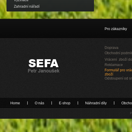
Vyžínače
Zahradní nářadí
Pro zákazníky
Doprava
Obchodní podmí
Vrácení zboží do
Reklamace
Formulář pro vrác
zboží
Odstoupení od 
Home
O nás
E-shop
Náhradní díly
Obcho
P