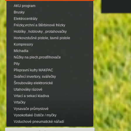
AKU program
Brusky
Elektrocentrály
Frézky,vrchní a štěrbinové frézky
Hoblíky , hoblovky , protahovačky
Horkovzdušné pistole, tavné pistole
Kompresory
Míchadla
Nůžky na plech,prostřihovače
Pily
Přepravní kufry MAKPAC
Svářecí invertory, svářečky
Šroubováky elektronické
Utahováky rázové
Vrtací a sekací kladiva
Vrtačky
Vysavače průmyslové
Vysokotlaké čističe / myčky
Vzduchové pneumatické nářadí