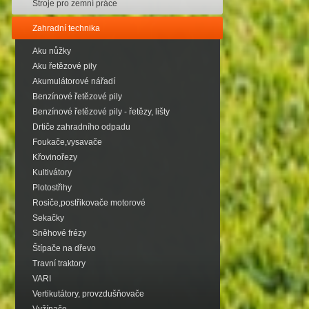
Stroje pro zemní práce
Zahradní technika
Aku nůžky
Aku řetězové pily
Akumulátorové nářadí
Benzínové řetězové pily
Benzínové řetězové pily - řetězy, lišty
Drtiče zahradního odpadu
Foukače,vysavače
Křovinořezy
Kultivátory
Plotostřihy
Rosiče,postřikovače motorové
Sekačky
Sněhové frézy
Štípače na dřevo
Travní traktory
VARI
Vertikutátory, provzdušňovače