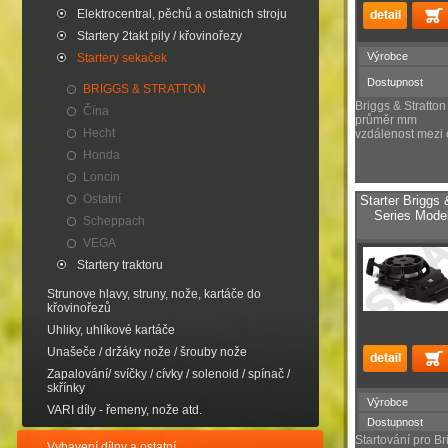
Elektrocentral, pěchů a ostatnich stroju
Startery 2takt pily / křovinořezy
Výrobce
Startery sekaček
Dostupnost
BRIGGS & STRATTON
Briggs & Stratton
Čína
průměr mm
Hecht
vzdálenost mezi
Honda
Loncin
Ostatní
Starter Briggs
Series Mode
Scheppach
VEGA
Startery traktoru
Strunove hlavy, struny, nože, kartáče do
křovinořezů
Uhliky, uhlíkové kartáče
Unašeče / držáky nože / šrouby nože
Zapalování/ svíčky / cívky / solenoid / spínač /
skřínky
Výrobce
VARI díly - řemeny, nože atd.
Dostupnost
Startování pro Br
Vybavení dílny a ostatní