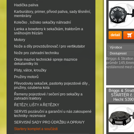
Hadička paliva
Karburátory, primer, přívod paliva, sady těsnění,
membrány
Kolečko , ložisko sekačky náhradní
Lanka a bowdeny k sekačkám, traktorům a
sněhovým frézám
Motory
Nože a díly provzdušnovač / pro vertikutator
Výrobce
Nože pro zahradní techniku
Dostupnost
Briggs & Stratto
Oleje mazivo technické spreje maznice
průměr 145,6mm
dekalamitky lis
vzdálenost mezi
Písty, válce, kroužky
Pružiny motorů
Převodovky sekaček, pastorky pojezdové díly ,
pružiny, ozubena kola
Briggs & Stra
Řemeny pojezdové / sečení pro sekačky a
STARTÉR č.:
zahradní traktory
Hecht S390
ŘETĚZY, LIŠTY A ŘETĚZKY
SERVIS pozáruční a garanční u nás zakoupené
techniky- rezervace
SERVISNÍ SADY PRO ÚDRŽBU A OPRAVY
Startery komplet a součásti