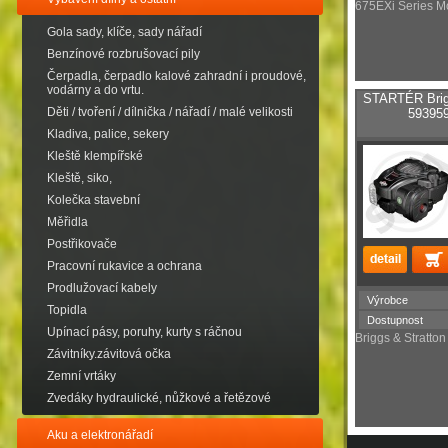
675EXi Series 
Gola sady, klíče, sady nářadí
Benzínové rozbrušovací pily
Čerpadla, čerpadlo kalové zahradní i proudové,
vodárny a do vrtu.
STARTÉR Brigg
Děti / tvoření / dílnička / nářadí / malé velikosti
593959
Kladiva, palice, sekery
Kleště klempířské
Kleště, siko,
Kolečka stavební
Měřidla
Postřikovače
Pracovní rukavice a ochrana
Prodlužovací kabely
Výrobce
Topidla
Dostupnost
Upínací pásy, poruhy, kurty s ráčnou
Briggs & Stratto
Závitníky.závitová očka
Zemní vrtáky
Zvedáky hydraulické, nůžkové a řetězové
Aku a elektronářadí