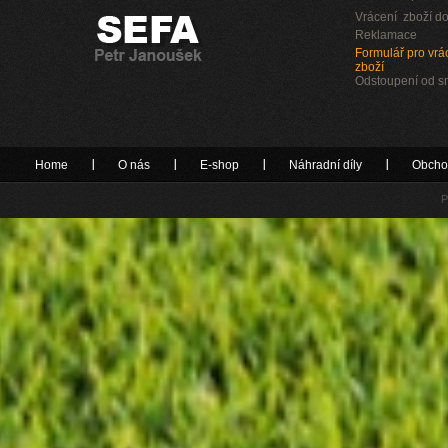
Vrácení zboží do
Reklamace
Formulář pro vrác
zboží
Odstoupení od 
Home
O nás
E-shop
Náhradní díly
Obcho
P