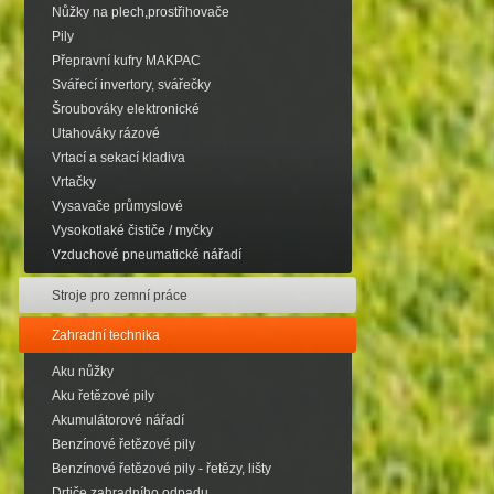
Nůžky na plech,prostřihovače
Pily
Přepravní kufry MAKPAC
Svářecí invertory, svářečky
Šroubováky elektronické
Utahováky rázové
Vrtací a sekací kladiva
Vrtačky
Vysavače průmyslové
Vysokotlaké čističe / myčky
Vzduchové pneumatické nářadí
Stroje pro zemní práce
Zahradní technika
Aku nůžky
Aku řetězové pily
Akumulátorové nářadí
Benzínové řetězové pily
Benzínové řetězové pily - řetězy, lišty
Drtiče zahradního odpadu