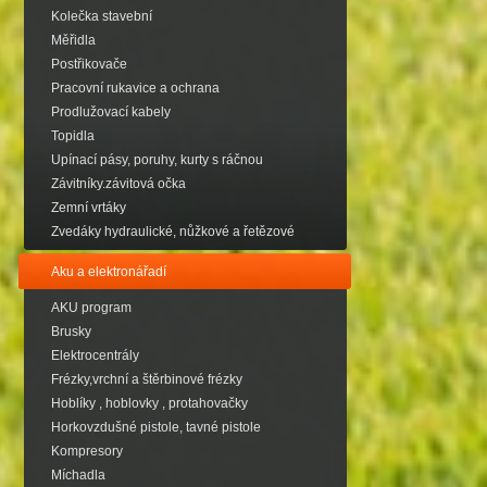
Kolečka stavební
Měřidla
Postřikovače
Pracovní rukavice a ochrana
Prodlužovací kabely
Topidla
Upínací pásy, poruhy, kurty s ráčnou
Závitníky.závitová očka
Zemní vrtáky
Zvedáky hydraulické, nůžkové a řetězové
Aku a elektronářadí
AKU program
Brusky
Elektrocentrály
Frézky,vrchní a štěrbinové frézky
Hoblíky , hoblovky , protahovačky
Horkovzdušné pistole, tavné pistole
Kompresory
Míchadla