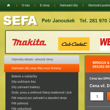
O nás
E-shop
Náhradní díly
Obchodní podm
Tel. 281 970 
Výprodej skladu- výrazné slevy
BRIGGS &
093J02-00
Nahradní díly oleje filtry noze řemeny
Baterie a nabíječky
Cena bez DPH
Díly sněžných fréz
Cena vč. 
Díly zahradní traktory
Duše, pneu a sněhové řetezy traktorové / jiné
Filtr olejový pro zahradní a stavební stroje
Filtr palivový
Filtr vzduchový