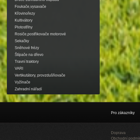
Foukače,vysavače
Křovinořezy
Kultivátory
Plotostřihy
Rosiče,postřikovače motorové
Sekačky
Sněhové frézy
Štípače na dřevo
Travní traktory
VARI
Vertikutátory, provzdušňovače
Vyžínače
Zahradní nářadí
Pro zákazníky
Doprava
Obchodní podmí