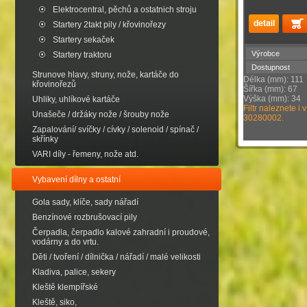
Elektrocentral, pěchů a ostatnich stroju
Startery 2takt pily / křovinořezy
Startery sekaček
Výrobce
Startery traktoru
Dostupnost
Strunove hlavy, struny, nože, kartáče do
Délka (mm): 111
křovinořezů
Šířka (mm): 67
Výška (mm): 34
Uhliky, uhlíkové kartáče
Filtr naleznete i 
Unašeče / držáky nože / šrouby nože
30280002.
Zapalování/ svíčky / cívky / solenoid / spínač /
skřínky
VARI díly - řemeny, nože atd.
Vybavení dílny a ostatní
Gola sady, klíče, sady nářadí
Benzínové rozbrušovací pily
Čerpadla, čerpadlo kalové zahradní i proudové,
vodárny a do vrtu.
Děti / tvoření / dílnička / nářadí / malé velikosti
Kladiva, palice, sekery
Kleště klempířské
Kleště, siko,