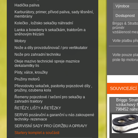
Hadička paliva
Výrobce
Karburátory, primer, přívod paliva, sady těsnění,
Dostupnost
membrány
Kolečko , ložisko sekačky náhradní
Briggs & Stratt
průměr
Lanka a bowdeny k sekačkám, traktorům a
vzdálenost mez
sněhovým frézám
Volte platbu p
Motory
Nože a díly provzdušnovač / pro vertikutator
Nože pro zahradní techniku
Volte pouze pl
piste tip motoru
Oleje mazivo technické spreje maznice
dekalamitky lis
Písty, válce, kroužky
Pružiny motorů
Převodovky sekaček, pastorky pojezdové díly ,
SOUVICEJÍC
pružiny, ozubena kola
Řemeny pojezdové / sečení pro sekačky a
Briggs Stra
zahradní traktory
vzduchový fi
ŘETĚZY, LIŠTY A ŘETĚZKY
798452 náhr
o
SERVIS pozáruční a garanční u nás zakoupené
techniky- rezervace
SERVISNÍ SADY PRO ÚDRŽBU A OPRAVY
Startery komplet a součásti