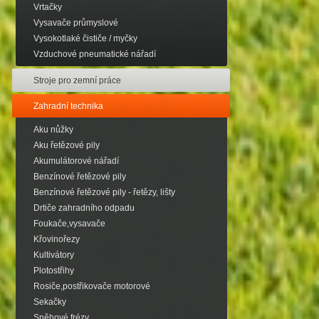
Vrtačky
Vysavače průmyslové
Vysokotlaké čističe / myčky
Vzduchové pneumatické nářadí
Stroje pro zemní práce
Zahradní technika
Aku nůžky
Aku řetězové pily
Akumulátorové nářadí
Benzínové řetězové pily
Benzínové řetězové pily - řetězy, lišty
Drtiče zahradního odpadu
Foukače,vysavače
Křovinořezy
Kultivátory
Plotostřihy
Rosiče,postřikovače motorové
Sekačky
Sněhové frézy