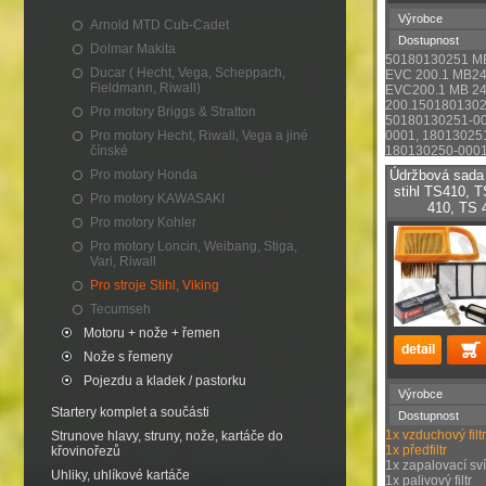
Výrobce
Arnold MTD Cub-Cadet
Dostupnost
Dolmar Makita
50180130251 MB
Ducar ( Hecht, Vega, Scheppach,
EVC 200.1 MB24
Fieldmann, Riwall)
EVC200.1 MB 24
200.150180130
Pro motory Briggs & Stratton
50180130251-00
Pro motory Hecht, Riwall, Vega a jiné
0001, 18013025
čínské
180130250-000
Pro motory Honda
Údržbová sada
stihl TS410, 
Pro motory KAWASAKI
410, TS 
Pro motory Kohler
Pro motory Loncin, Weibang, Stiga,
Vari, Riwall
Pro stroje Stihl, Viking
Tecumseh
Motoru + nože + řemen
Nože s řemeny
Pojezdu a kladek / pastorku
Výrobce
Startery komplet a součásti
Dostupnost
1x vzduchový filtr
Strunove hlavy, struny, nože, kartáče do
1x předfiltr
křovinořezů
1x zapalovací sv
Uhliky, uhlíkové kartáče
1x palivový filtr