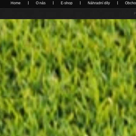
Home
O nás
E-shop
Náhradní díly
Obcho
P