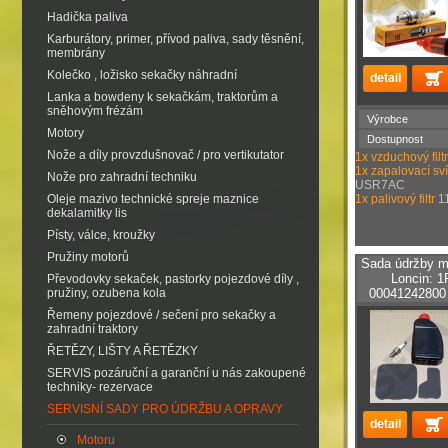
Hadička paliva
Karburátory, primer, přívod paliva, sady těsnění,
membrány
Kolečko , ložisko sekačky náhradní
Lanka a bowdeny k sekačkám, traktorům a
sněhovým frézám
Výrobce
Motory
Dostupnost
Nože a díly provzdušnovač / pro vertikutator
1x vzduchový fil
1x zapalovací sv
Nože pro zahradní techniku
USR7AC
Oleje mazivo technické spreje maznice
1x palivový filtr
1
dekalamitky lis
Písty, válce, kroužky
Pružiny motorů
Sada údržby mo
Loncin: 
Převodovky sekaček, pastorky pojezdové díly ,
pružiny, ozubena kola
00041242800
Řemeny pojezdové / sečení pro sekačky a
zahradní traktory
ŘETĚZY, LIŠTY A ŘETĚZKY
SERVIS pozáruční a garanční u nás zakoupené
techniky- rezervace
SERVISNÍ SADY PRO ÚDRŽBU A OPRAVY
Motoru