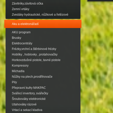
Závitníky.závitová očka
Zemní vrtáky
Zvedáky hydraulické, nůžkové a řetězové
Aku a elektronářadí
AKU program
Brusky
Elektrocentrály
Frézky,vrchní a štěrbinové frézky
Hoblíky , hoblovky , protahovačky
Horkovzdušné pistole, tavné pistole
Kompresory
Míchadla
Nůžky na plech,prostřihovače
Pily
Přepravní kufry MAKPAC
Svářecí invertory, svářečky
Šroubováky elektronické
Utahováky rázové
Vrtací a sekací kladiva