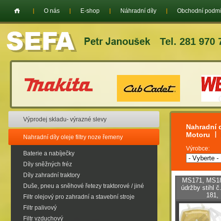
O nás
E-shop
Náhradní díly
Obchodní podm
Tel. 281 970 
Výprodej skladu- výrazné slevy
Nahradní d
Motoru
Nahradní díly oleje filtry noze řemeny
Výrobce:
Baterie a nabíječky
Díly sněžných fréz
Díly zahradní traktory
MS171, MS18
Duše, pneu a sněhové řetezy traktorové / jiné
údržby stihl 
181,
Filtr olejový pro zahradní a stavební stroje
Filtr palivový
Filtr vzduchový