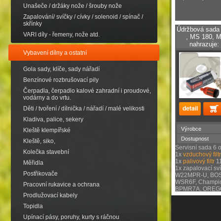
Unašeče / držáky nože / šrouby nože
Zapalování/ svíčky / cívky / solenoid / spínač /
skřínky
Údržbová sada 
VARI díly - řemeny, nože atd.
, MS 180, 
nahrazuje
Vybavení dílny a ostatní
Gola sady, klíče, sady nářadí
Benzínové rozbrušovací pily
Čerpadla, čerpadlo kalové zahradní i proudové,
vodárny a do vrtu.
Děti / tvoření / dílnička / nářadí / malé velikosti
Kladiva, palice, sekery
Výrobce
Kleště klempířské
Dostupnost
Kleště, siko,
Servisní sada 6 
Kolečka stavební
1x
vzduchový fil
1x
palivový filtr
1
Měřidla
1x zapalovací sv
Postřikovače
W22MPR-U, BO
WSR6F, Champio
Pracovní rukavice a ochrana
BPMR7A, OREGO
Prodlužovací kabely
Topidla
Upínací pásy, poruhy, kurty s ráčnou