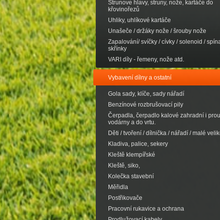
Strunove hlavy, struny, nože, kartáče do
křovinořezů
Uhliky, uhlíkové kartáče
Unašeče / držáky nože / šrouby nože
Zapalování/ svíčky / cívky / solenoid / spína
skřínky
VARI díly - řemeny, nože atd.
Vybavení dílny a ostatní
Gola sady, klíče, sady nářadí
Benzínové rozbrušovací pily
Čerpadla, čerpadlo kalové zahradní i pro
vodárny a do vrtu.
Děti / tvoření / dílnička / nářadí / malé velik
Kladiva, palice, sekery
Kleště klempířské
Kleště, siko,
Kolečka stavební
Měřidla
Postřikovače
Pracovní rukavice a ochrana
Prodlužovací kabely