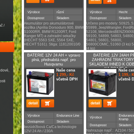
Výrobce
různí
Výrobce
Hecht
Dostupnost
Skladem
Dostupnost
Skladem
Akumulátor pro akumulátorové
Určeno pro modely: 50925, 5
č /
vozítka (Aprilia Dorsoduro 900, BMW
55999, JeepWrangler, FordR
S1000RR, BMW R1200RT, Ford
52108, MercedesBENZXMX6
Ranger MT) a zahradní sekačky
59100, 54899, 54803, 54800
(HECHT 5563 SXE, 5564 SXE,
54801, 56801, 56800,
HECHT 5161). Stiga: 118120010/0
56800COMIC, 51060 (3 ks) 
(4 ks)
BATERIE 12V 24 AH + vpravo
BATERIE 12V 24AH P
plná, přednabitá např. pro
ZAHRADNÍ TRAKTORY 
Husqvarnu
SKLADEM IHNED K OD
NA PRAZE 9
Naše cena
Naše ce
udové,
1 299,- Kč
1 199,- 
včetně DPH
včetně 
osti
Výrobce
Endurance Line
Endurance
Výrobce
Kramp
Dostupnost
Skladem
Dostupnost
Skladem
bezúdržbová Ca/Ca technologie
Nahrazuje např.: AZ104 / 50
12V/ 24 Ah / 230A