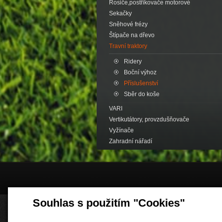
Rosiče,postřikovače motorové
Sekačky
Sněhové frézy
Štípače na dřevo
Travní traktory
Ridery
Boční výhoz
Příslušenství
Sběr do koše
VARI
Vertikutátory, provzdušňovače
Vyžínače
Zahradní nářadí
Souhlas s použitím "Cookies"