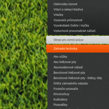
Utahováky rázové
Vrtací a sekací kladiva
Vrtačky
Vysavače průmyslové
Vysokotlaké čističe / myčky
Vzduchové pneumatické nářadí
Stroje pro zemní práce
Zahradní technika
Aku nůžky
Aku řetězové pily
Akumulátorové nářadí
Benzínové řetězové pily
Benzínové řetězové pily - řetězy, lišty
Drtiče zahradního odpadu
Foukače,vysavače
Křovinořezy
Kultivátory
Plotostřihy