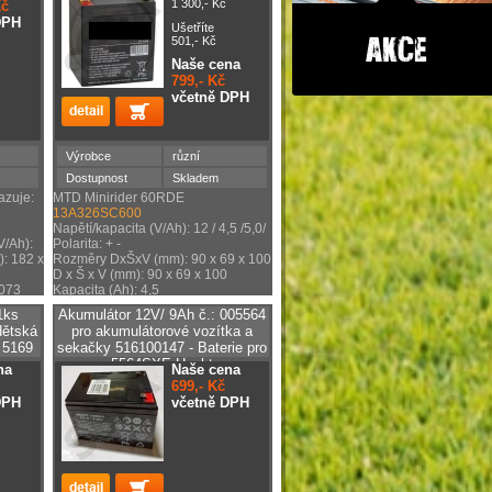
1 300,- Kč
Kč
DPH
Ušetříte
501,- Kč
Naše cena
799,- Kč
včetně DPH
Výrobce
různí
Dostupnost
Skladem
zuje:
MTD Minirider 60RDE
13A326SC600
Napětí/kapacita (V/Ah): 12 / 4,5 /5,0/
V/Ah):
Polarita: + -
): 182 x
Rozměry DxŠxV (mm): 90 x 69 x 100
D x Š x V (mm): 90 x 69 x 100
2073
Kapacita (Ah): 4,5
1ks
Akumulátor 12V/ 9Ah č.: 005564
dětská
pro akumulátorové vozítka a
 5169
sekačky 516100147 - Baterie pro
5564SXE Hecht
na
Naše cena
699,- Kč
DPH
včetně DPH