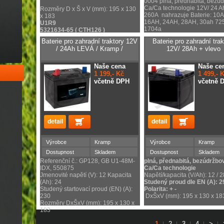
0004 plná, přednabitá, bezú
Ca/Ca technologie 12V/ 24 Ah
Rozměry D x Š x V (mm): 195 x 130
260A nahrazuje Baterie: 10A
x 183
16AH, 24AH, 28AH, 30ah 72
U1R9
1704a
5321634-65 ( CTH126 )
Baterie pro zahradní traktory 12V
Baterie pro zahradní trak
/ 24Ah LEVÁ / Kramp /
12V/ 28Ah + vlevo
Naše cena
Naše ce
1 199,- Kč
1 499,- 
včetně DPH
včetně 
Výrobce
Kramp
Výrobce
Kramp
Dostupnost
Skladem
Dostupnost
Skladem
Referenční č.: GP128, GB U1-48M-
plná, přednabitá, bezúdržbo
IDX, 550875
Ca/Ca technologie
Jmenovité napětí (V): 12 Kapacita
Napětí/kapacita (V/Ah): 12 / 2
(Ah): 24
Studený proud dle EN (A): 2
Studený startovací proud (EN) (A):
Polarita: + -
230
DxŠxV (mm): 195 x 130 x 18
Rozměry DxŠxV (mm): 195 x 130 x
183
1
2
3
4
>