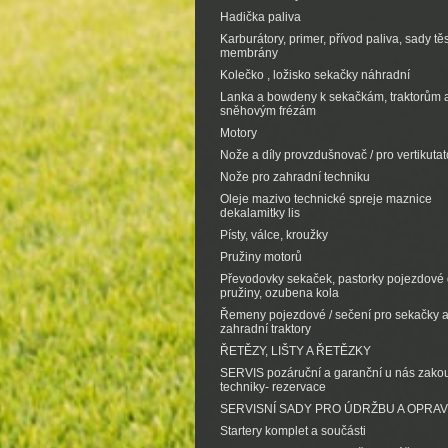
Hadička paliva
Karburátory, primer, přívod paliva, sady tě
membrány
Kolečko , ložisko sekačky náhradní
Lanka a bowdeny k sekačkám, traktorům 
sněhovým frézám
Motory
Nože a díly provzdušnovač / pro vertikutat
Nože pro zahradní techniku
Oleje mazivo technické spreje maznice
dekalamitky lis
Písty, válce, kroužky
Pružiny motorů
Převodovky sekaček, pastorky pojezdové d
pružiny, ozubena kola
Řemeny pojezdové / sečení pro sekačky 
zahradní traktory
ŘETĚZY, LIŠTY A ŘETĚZKY
SERVIS pozáruční a garanční u nás zak
techniky- rezervace
SERVISNÍ SADY PRO ÚDRŽBU A OPRA
Startery komplet a součásti