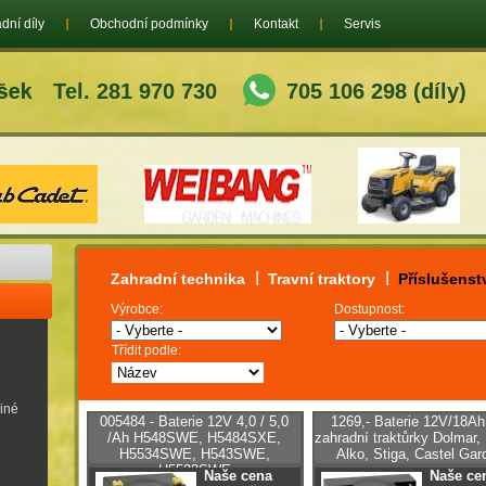
dní díly
Obchodní podmínky
Kontakt
Servis
Tel. 281 970 730
705 106 298 (díly)
Zahradní technika
Travní traktory
Příslušenst
Výrobce:
Dostupnost:
Třídit podle:
jiné
005484 - Baterie 12V 4,0 / 5,0
1269,- Baterie 12V/18Ah
/Ah H548SWE, H5484SXE,
zahradní traktůrky Dolmar,
H5534SWE, H543SWE,
Alko, Stiga, Castel Gar
H5533SWE
Naše cena
Naše ce