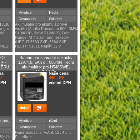
Výrobce
Hecht
Dostupnost
Skladem
1818,
Akumulátor pro akumulátorové
anger,
vozítka (Aprilia Dorsoduro 900, BMW
06,
S1000RR, BMW R1200RT, Ford
,
Ranger MT) a zahradní sekačky
(HECHT 5563 SXE, 5564 SXE,
54812
HECHT 5161). Napětí 12 V
RO
Baterie pro zahradní sekačky
+ -
12V/4,5, 5Ah č.: 005484 Hecht
BĚRU
akumulátor pro H548SWE,
H5484SXE
na
Naše cena
Kč
490,- Kč
DPH
včetně DPH
 Line,
Výrobce
různí
Dostupnost
Skladem
Napětí/kapacita (V/Ah): 12 / 4,5, 5
32-U3-
Polarita: + -