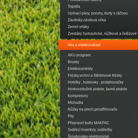
Topidla
Upínací pásy, poruhy, kurty s ráčnou
Závitníky.závitová očka
Zemní vrtáky
Zvedáky hydraulické, nůžkové a řetězové
Aku a elektronářadí
AKU program
Brusky
Elektrocentrály
Frézky,vrchní a štěrbinové frézky
Hoblíky , hoblovky , protahovačky
Horkovzdušné pistole, tavné pistole
Kompresory
Míchadla
Nůžky na plech,prostřihovače
Pily
Přepravní kufry MAKPAC
Svářecí invertory, svářečky
Šroubováky elektronické