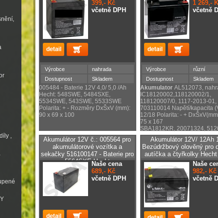
399,- Kč
1 269,- 
včetně DPH
včetně 
snění,
a
Výrobce
nahrada
Výrobce
různí
or
Dostupnost
Skladem
Dostupnost
Skladem
005484 - Baterie 12V 4,0/ 5,0 /Ah
Akumulator
AL512073, nahra
Hecht: 548SWE, 5484SXE,
IC18120002,118120002/1,
5534SWE, 543SWE, 5533SWE
118120007/0, 1117-2013-01,
Polarita: + - Rozměry DxŠxV (mm):
703110014 Napětí/kapacita (
90 x 69 x 100
12/18 Polarita: - + DxŠxV(mm
75 x 167
SBA1812KR, 20071324, 51
íly ,
Akumulátor 12V č.: 005564 pro
Akumulátor 12V/ 12Ah 
akumulátorové vozítka a
Bezúdržbový olověný pro 
a
sekačky 516100147 - Baterie pro
autíčka a čtyřkolky Hecht
5564SXE Hecht
Naše cena
Naše ce
689,- Kč
982,- Kč
včetně DPH
včetně 
oupené
VY