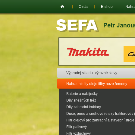
O nás
E-shop
Náhra
Výprodej skladu- výrazné slevy
Nahradní díly oleje filtry noze řemeny
Baterie a nabíječky
Díly sněžných fréz
Díly zahradní traktory
Duše, pneu a sněhové řetezy traktorové / 
Filtr olejový pro zahradní a stavební stroje
Filtr palivový
Filtr vzduchový