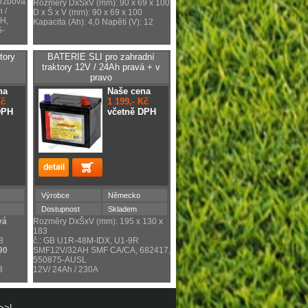
držbová
Rozměry DxŠxV (mm): 90 x 69 x 100
 /
D x Š x V (mm): 90 x 69 x 100
H,
Kapacita (Ah): 4,0 Napětí (V): 12
5-
tory
BATERIE SLI pro zahradní
traktory 12V / 24Ah pravá + v
pravo
na
Naše cena
Kč
1 199,- Kč
DPH
včetně DPH
Výrobce
Německo
Dostupnost
Skladem
vá
Rozměry DxŠxV (mm): 195 x 130 x
183
8
č.: GB U1R-48M-IDX, U1-9R
90
SMF12V/32AH SMF CA/CA, 682417,
550875-AUSL
3
12V/ 24Ah / 230A
>>|