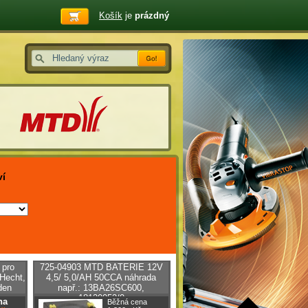
Košík
je
prázdný
ví
 pro
725-04903 MTD BATERIE 12V
 Hecht,
4,5/ 5,0/AH 50CCA náhrada
den
např.: 13BA26SC600,
18120052/0
na
Běžná cena