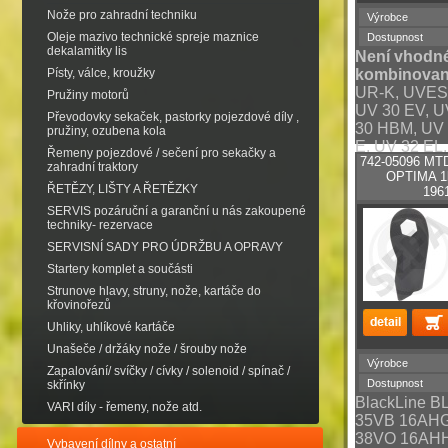
Nože pro zahradní techniku
Výrobce
Oleje mazivo technické spreje maznice
Dostupnost
dekalamitky lis
Není vhodné
Písty, válce, kroužky
kombinovan
UR-K, UVES,
Pružiny motorů
UV 30 EV, U
Převodovky sekaček, pastorky pojezdové díly ,
30 HBM, UV 
pružiny, ozubena kola
E, UV 32 EL
Řemeny pojezdové / sečení pro sekačky a
742-05096 MTD
32 B, UV 34 
zahradní traktory
OPTIMA 1k
UVEB, 3568
ŘETĚZY, LIŠTY A ŘETĚZKY
196
Zasíláme od
SERVIS pozáruční a garanční u nás zakoupené
z tvrdokovu 
techniky- rezervace
úpravy
SERVISNÍ SADY PRO ÚDRŽBU A OPRAVY
Startery komplet a součásti
Strunove hlavy, struny, nože, kartáče do
křovinořezů
Uhliky, uhlíkové kartáče
Unašeče / držáky nože / šrouby nože
Výrobce
Zapalování/ svíčky / cívky / solenoid / spínač /
Dostupnost
skřínky
BlackLine 
VARI díly - řemeny, nože atd.
35VB 16AH
38VO 16AH
Vybavení dílny a ostatní