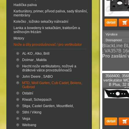
Hadička paliva
Karburátory, primer, přívod paliva, sady těsnění,
membrány
Kolečko , ložisko sekačky náhradní
Lanka a bowdeny k sekačkám, traktorům a
sněhovým frézám
Výrobce
Motory
Dostupnost
Nože a díly provzdušnovač / pro vertikutator
BlackLine 
, VA357B 1
AL-KO , Alko, Brill
Pro zaslání 
Dolmar , Makita
Hecht nože vertikutatoru, nožové a
drátkové válce provzdušńovačů
3568400, 356
John Deere , SABO
vertikutátor W
MTD, Wolf Garten, Cub Cadet, Bolens,
B Plus, 32
Gutbrod
ES
Ostatní
Riwall, Scheppach
Stiga, Castel Garden, Mountfield,
Stihl / Viking
Vega
Weibang