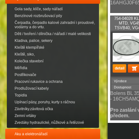
16AHGJ0F65
Gola sady, klíče, sady nářadí
Benzínové rozbrušovací pily
754-04028 
Čerpadla, čerpadlo kalové zahradní i proudové,
MTD, VG4
vodárny a do vrtu.
TSVB40, VG4
Děti / tvoření / dílnička / nářadí / malé velikosti
Kladiva, palice, sekery
Kleště klempířské
Kleště, siko,
Kolečka stavební
Měřidla
Postřikovače
Výrobce
Pracovní rukavice a ochrana
Dostupnost
Prodlužovací kabely
Bolens BL 3
Topidla
- 16CH5AMQ
Upínací pásy, poruhy, kurty s ráčnou
Závitníky.závitová očka
Pro zaslání 
předem.
Zemní vrtáky
Zvedáky hydraulické, nůžkové a řetězové
Aku a elektronářadí