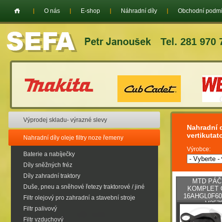
O nás
E-shop
Náhradní díly
Obchodní podm
Tel. 281 970 
Výprodej skladu- výrazné slevy
Nahradní d
vertikutat
Nahradní díly oleje filtry noze řemeny
Výrobce:
Baterie a nabíječky
Díly sněžných fréz
Díly zahradní traktory
MTD PÁČ
Duše, pneu a sněhové řetezy traktorové / jiné
KOMPLET 
16AHGL0F60
Filtr olejový pro zahradní a stavební stroje
V357
Filtr palivový
Filtr vzduchový