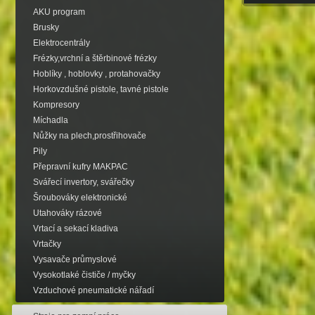
AKU program
Brusky
Elektrocentrály
Frézky,vrchní a štěrbinové frézky
Hoblíky , hoblovky , protahovačky
Horkovzdušné pistole, tavné pistole
Kompresory
Míchadla
Nůžky na plech,prostřihovače
Pily
Přepravní kufry MAKPAC
Svářecí invertory, svářečky
Šroubováky elektronické
Utahováky rázové
Vrtací a sekací kladiva
Vrtačky
Vysavače průmyslové
Vysokotlaké čističe / myčky
Vzduchové pneumatické nářadí