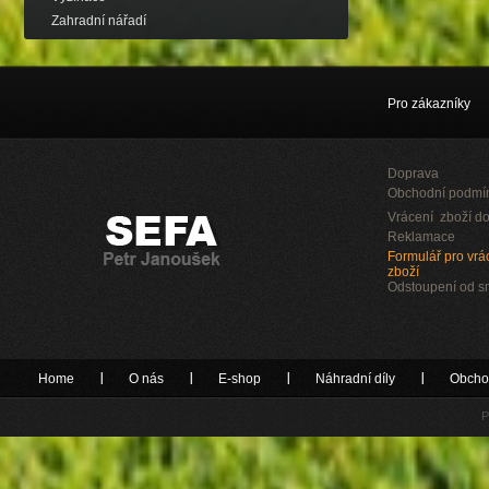
Zahradní nářadí
Pro zákazníky
Doprava
Obchodní podmí
Vrácení zboží do
Reklamace
Formulář pro vrác
zboží
Odstoupení od 
Home
O nás
E-shop
Náhradní díly
Obcho
P