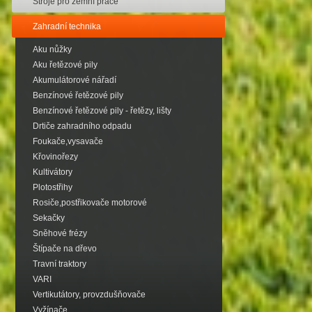
Stroje pro zemní práce
Zahradní technika
Aku nůžky
Aku řetězové pily
Akumulátorové nářadí
Benzínové řetězové pily
Benzínové řetězové pily - řetězy, lišty
Drtiče zahradního odpadu
Foukače,vysavače
Křovinořezy
Kultivátory
Plotostřihy
Rosiče,postřikovače motorové
Sekačky
Sněhové frézy
Štípače na dřevo
Travní traktory
VARI
Vertikutátory, provzdušňovače
Vyžínače