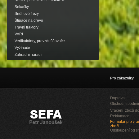
Rosiče,postřikovače motorové
Sekačky
Sněhové frézy
Štípače na dřevo
Travní traktory
VARI
Vertikutátory, provzdušňovače
Vyžínače
Zahradní nářadí
Pro zákazníky
Doprava
Obchodní podmí
Vrácení zboží do
Reklamace
Formulář pro vrác
zboží
Odstoupení od 