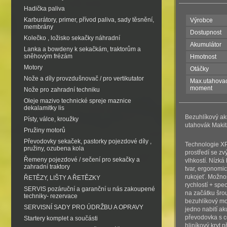
Hadička paliva
Karburátory, primer, přívod paliva, sady těsnění,
Výrobce
membrány
Dostupnost
Kolečko , ložisko sekačky náhradní
Akumulátor
Lanka a bowdeny k sekačkám, traktorům a
sněhovým frézám
Hmotnost
Motory
Otáčky
Nože a díly provzdušnovač / pro vertikutator
Max.utahovac
moment
Nože pro zahradní techniku
Oleje mazivo technické spreje maznice
dekalamitky lis
Bezuhlíkový ak
Písty, válce, kroužky
utahovák Mak
Pružiny motorů
Převodovky sekaček, pastorky pojezdové díly ,
Technologie XP
pružiny, ozubena kola
prostředí se z
Řemeny pojezdové / sečení pro sekačky a
vlhkostí. Nízká
zahradní traktory
tvar, ergonom
rukojeť. Možno
ŘETĚZY, LIŠTY A ŘETĚZKY
rychlostí + spec
SERVIS pozáruční a garanční u nás zakoupené
na začátku šro
techniky- rezervace
bezuhlíkový mot
SERVISNÍ SADY PRO ÚDRŽBU A OPRAVY
jedno nabití a
převodovka s c
Startery komplet a součásti
hliníkový kryt 