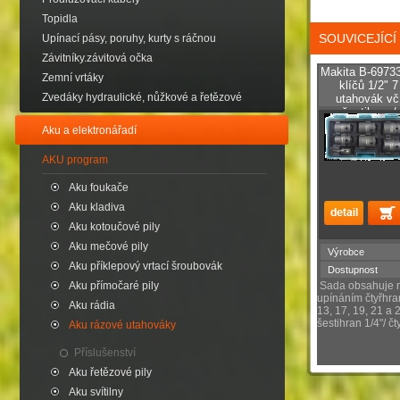
Topidla
SOUVICEJÍC
Upínací pásy, poruhy, kurty s ráčnou
Závitníky.závitová očka
Makita B-6973
Zemní vrtáky
klíčů 1/2" 
Zvedáky hydraulické, nůžkové a řetězové
utahovák vč
šestihran /
Aku a elektronářadí
AKU program
Aku foukače
Aku kladiva
Aku kotoučové pily
Aku mečové pily
Výrobce
Aku příklepový vrtací šroubovák
Dostupnost
Sada obsahuje ná
Aku přímočaré pily
upínáním čtyřhra
Aku rádia
13, 17, 19, 21 a
šestihran 1/4"/ čt
Aku rázové utahováky
Příslušenství
Aku řetězové pily
Aku svítilny