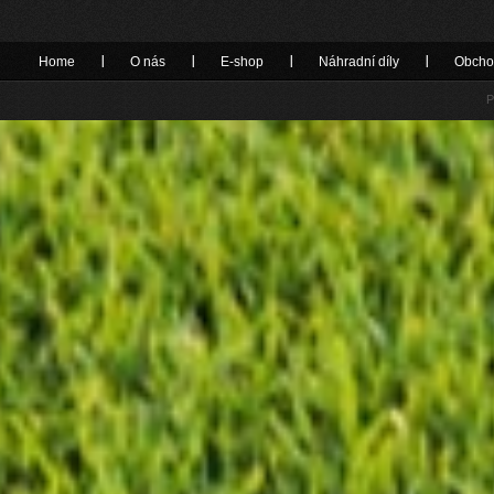
Home
O nás
E-shop
Náhradní díly
Obcho
P