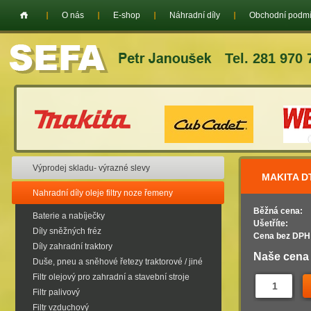
O nás
E-shop
Náhradní díly
Obchodní podm
Tel. 281 970 
Výprodej skladu- výrazné slevy
MAKITA D
Nahradní díly oleje filtry noze řemeny
Běžná cena:
Baterie a nabíječky
Ušetříte:
Díly sněžných fréz
Cena bez DPH
Díly zahradní traktory
Naše cena
Duše, pneu a sněhové řetezy traktorové / jiné
Filtr olejový pro zahradní a stavební stroje
Filtr palivový
Filtr vzduchový