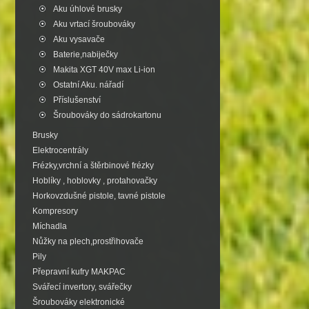
Aku úhlové brusky
Aku vrtací šroubováky
Aku vysavače
Baterie,nabiječky
Makita XGT 40V max Li-ion
Ostatní Aku. nářadí
Příslušenství
Šroubováky do sádrokartonu
Brusky
Elektrocentrály
Frézky,vrchní a štěrbinové frézky
Hoblíky , hoblovky , protahovačky
Horkovzdušné pistole, tavné pistole
Kompresory
Míchadla
Nůžky na plech,prostřihovače
Pily
Přepravní kufry MAKPAC
Svářecí invertory, svářečky
Šroubováky elektronické