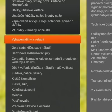
Strunove hlavy, struny, nože, kartáče do
pracovní plochy
křovinořezů
vypínač,motoro
Uhliky, uhlíkové kartáče
dodávky jsou d
rychlonabíječka
Unašeče / držáky nože / šrouby nože
Zapalování/ svíčky / cívky / solenoid / spínač /
Technické údaj
skřínky
VARI díly - řemeny, nože atd.
Otáčky nap
min-1
Vybavení dílny a ostatní
Počet úderů 
min-1
Gola sady, klíče, sady nářadí
Max. utahov
Benzínové rozbrušovací pily
Upnutí / velikos
Akumuláto
Čerpadla, čerpadlo kalové zahradní i proudové,
Hmotno
vodárny a do vrtu.
Děti / tvoření / dílnička / nářadí / malé velikosti
Rozsah dodávk
Kladiva, palice, sekery
Kleště klempířské
Transportní kufr
Kleště, siko,
Kolečka stavební
2 x akumuláto
Měřidla
Rychlonabíječ
Postřikovače
Pracovní rukavice a ochrana
Prodlužovací kabely