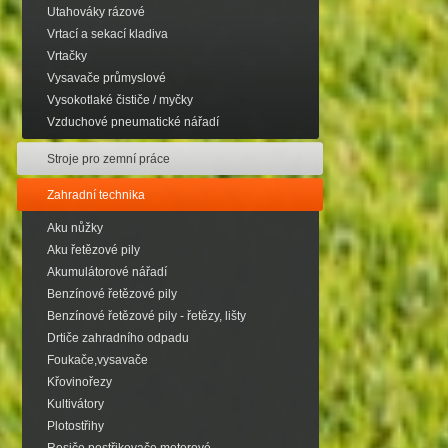
Utahováky rázové
Vrtací a sekací kladiva
Vrtačky
Vysavače průmyslové
Vysokotlaké čističe / myčky
Vzduchové pneumatické nářadí
Stroje pro zemní práce
Zahradní technika
Aku nůžky
Aku řetězové pily
Akumulátorové nářadí
Benzínové řetězové pily
Benzínové řetězové pily - řetězy, lišty
Drtiče zahradního odpadu
Foukače,vysavače
Křovinořezy
Kultivátory
Plotostřihy