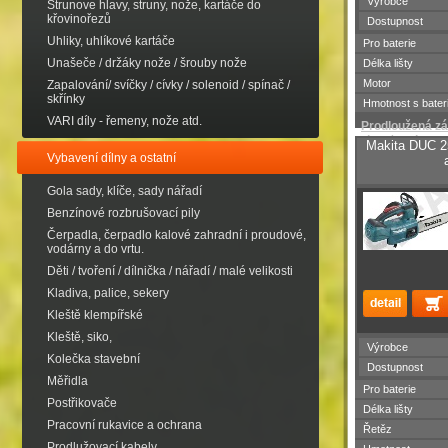
Výrobce
Strunove hlavy, struny, nože, kartáče do
křovinořezů
Dostupnost
Uhliky, uhlíkové kartáče
Pro baterie
Unašeče / držáky nože / šrouby nože
Délka lišty
Motor
Zapalování/ svíčky / cívky / solenoid / spínač /
skřínky
Hmotnost s bateri
VARI díly - řemeny, nože atd.
Prodloužená zá
roky . / registra
Makita DUC 2
/
Vybavení dílny a ostatní
Gola sady, klíče, sady nářadí
Benzínové rozbrušovací pily
Čerpadla, čerpadlo kalové zahradní i proudové,
vodárny a do vrtu.
Děti / tvoření / dílnička / nářadí / malé velikosti
Kladiva, palice, sekery
Kleště klempířské
Kleště, siko,
Výrobce
Kolečka stavební
Dostupnost
Měřidla
Pro baterie
Postřikovače
Délka lišty
Pracovní rukavice a ochrana
Řetěz
Prodlužovací kabely