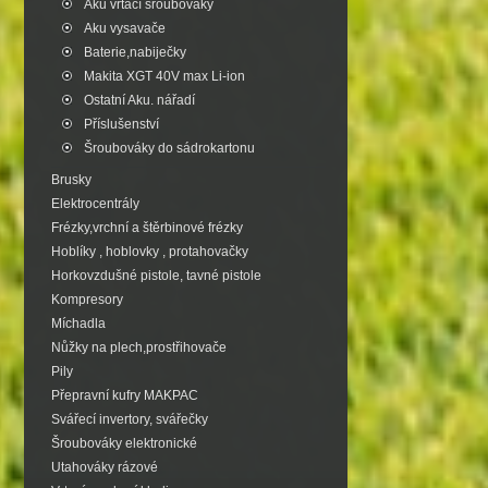
Aku vrtací šroubováky
Aku vysavače
Baterie,nabiječky
Makita XGT 40V max Li-ion
Ostatní Aku. nářadí
Příslušenství
Šroubováky do sádrokartonu
Brusky
Elektrocentrály
Frézky,vrchní a štěrbinové frézky
Hoblíky , hoblovky , protahovačky
Horkovzdušné pistole, tavné pistole
Kompresory
Míchadla
Nůžky na plech,prostřihovače
Pily
Přepravní kufry MAKPAC
Svářecí invertory, svářečky
Šroubováky elektronické
Utahováky rázové