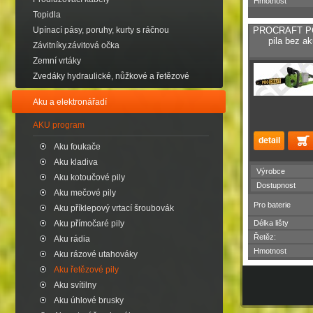
Hmotnost
Topidla
Upínací pásy, poruhy, kurty s ráčnou
PROCRAFT PCA
pila bez a
Závitníky.závitová očka
Zemní vrtáky
Zvedáky hydraulické, nůžkové a řetězové
Aku a elektronářadí
AKU program
Aku foukače
Aku kladiva
Výrobce
Aku kotoučové pily
Dostupnost
Aku mečové pily
Pro baterie
Aku příklepový vrtací šroubovák
Aku přímočaré pily
Délka lišty
Řetěz:
Aku rádia
Hmotnost
Aku rázové utahováky
Aku řetězové pily
Aku svítilny
Aku úhlové brusky