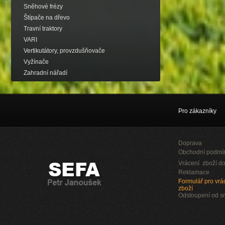
Sněhové frézy
Štípače na dřevo
Travní traktory
VARI
Vertikutátory, provzdušňovače
Vyžínače
Zahradní nářadí
Pro zákazníky
Doprava
Obchodní podmí
Vrácení zboží do
Reklamace
Formulář pro vrác
zboží
Odstoupení od 