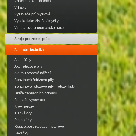
Vrtací a sekací kladiva
Vrtačky
Vysavače průmyslové
Vysokotlaké čističe / myčky
Vzduchové pneumatické nářadí
Stroje pro zemní práce
Zahradní technika
Aku nůžky
Aku řetězové pily
Akumulátorové nářadí
Benzínové řetězové pily
Benzínové řetězové pily - řetězy, lišty
Drtiče zahradního odpadu
Foukače,vysavače
Křovinořezy
Kultivátory
Plotostřihy
Rosiče,postřikovače motorové
Sekačky