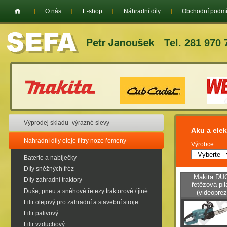
O nás
E-shop
Náhradní díly
Obchodní podm
Tel. 281 970 
Výprodej skladu- výrazné slevy
Aku a elek
Nahradní díly oleje filtry noze řemeny
Výrobce:
Baterie a nabíječky
Díly sněžných fréz
Makita DU
Díly zahradní traktory
řetězová pi
Duše, pneu a sněhové řetezy traktorové / jiné
(videopre
Filtr olejový pro zahradní a stavební stroje
Filtr palivový
Filtr vzduchový