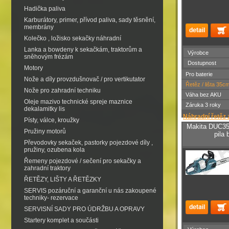
Hadička paliva
Karburátory, primer, přívod paliva, sady těsnění,
membrány
Kolečko , ložisko sekačky náhradní
Lanka a bowdeny k sekačkám, traktorům a
Výrobce
sněhovým frézám
Dostupnost
Motory
Pro baterie
Nože a díly provzdušnovač / pro vertikutator
Řetěz / lišta 35c
Nože pro zahradní techniku
Váha bez AKU
Oleje mazivo technické spreje maznice
Záruka 3 roky
dekalamitky lis
Náhradní řetěz 
Písty, válce, kroužky
Makita DUC35
Pružiny motorů
pila
Převodovky sekaček, pastorky pojezdové díly ,
pružiny, ozubena kola
Řemeny pojezdové / sečení pro sekačky a
zahradní traktory
ŘETĚZY, LIŠTY A ŘETĚZKY
SERVIS pozáruční a garanční u nás zakoupené
techniky- rezervace
SERVISNÍ SADY PRO ÚDRŽBU A OPRAVY
Startery komplet a součásti