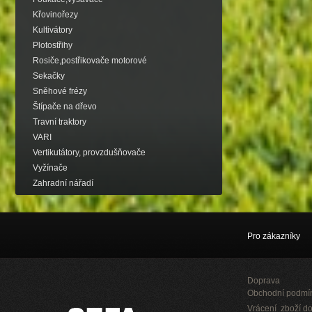
Křovinořezy
Kultivátory
Plotostřihy
Rosiče,postřikovače motorové
Sekačky
Sněhové frézy
Štípače na dřevo
Travní traktory
VARI
Vertikutátory, provzdušňovače
Vyžínače
Zahradní nářadí
Pro zákazníky
Doprava
Obchodní podmí
Vrácení zboží do