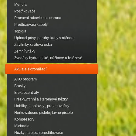
Měřidla
Postřikovače
Pracovní rukavice a ochrana
Prodlužovací kabely
Topidla
Upínací pásy, poruhy, kurty s ráčnou
Závitníky.závitová očka
Zemní vrtáky
Zvedáky hydraulické, nůžkové a řetězové
Aku a elektronářadí
AKU program
Brusky
Elektrocentrály
Frézky,vrchní a štěrbinové frézky
Hoblíky , hoblovky , protahovačky
Horkovzdušné pistole, tavné pistole
Kompresory
Míchadla
Nůžky na plech,prostřihovače