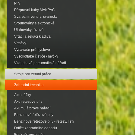
Pily
Přepravní kufry MAKPAC
Svářecí invertory, svářečky
Šroubováky elektronické
Utahováky rázové
Vrtací a sekací kladiva
Vrtačky
Vysavače průmyslové
Vysokotlaké čističe / myčky
Vzduchové pneumatické nářadí
Stroje pro zemní práce
Zahradní technika
Aku nůžky
Aku řetězové pily
Akumulátorové nářadí
Benzínové řetězové pily
Benzínové řetězové pily - řetězy, lišty
Drtiče zahradního odpadu
Foukače,vysavače