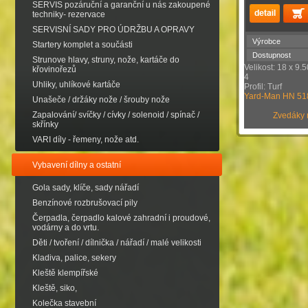
SERVIS pozáruční a garanční u nás zakoupené
techniky- rezervace
SERVISNÍ SADY PRO ÚDRŽBU A OPRAVY
Výrobce
Startery komplet a součásti
Dostupnost
Strunove hlavy, struny, nože, kartáče do
Velikost: 18 x 9.
křovinořezů
4
Uhliky, uhlíkové kartáče
Profil: Turf
Yard-Man HN 5
Unašeče / držáky nože / šrouby nože
Zapalování/ svíčky / cívky / solenoid / spínač /
Zvedáky mů
skřínky
VARI díly - řemeny, nože atd.
Vybavení dílny a ostatní
Gola sady, klíče, sady nářadí
Benzínové rozbrušovací pily
Čerpadla, čerpadlo kalové zahradní i proudové,
vodárny a do vrtu.
Děti / tvoření / dílnička / nářadí / malé velikosti
Kladiva, palice, sekery
Kleště klempířské
Kleště, siko,
Kolečka stavební