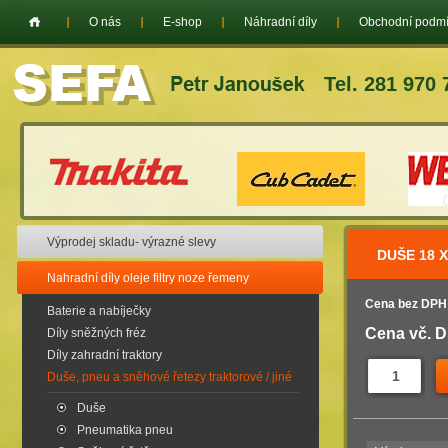
O nás
E-shop
Náhradní díly
Obchodní podm
Tel. 281 970 
Výprodej skladu- výrazné slevy
DUŠE 18 X 
Nahradní díly oleje filtry noze řemeny
Cena bez DPH
Baterie a nabíječky
Cena vč. 
Díly sněžných fréz
Díly zahradní traktory
Duše, pneu a sněhové řetezy traktorové / jiné
Duše
Pneumatika pneu