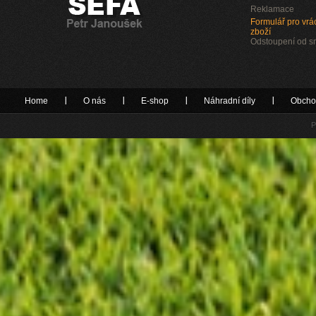
Reklamace
Formulář pro vrác
zboží
Odstoupení od 
Home
O nás
E-shop
Náhradní díly
Obcho
P