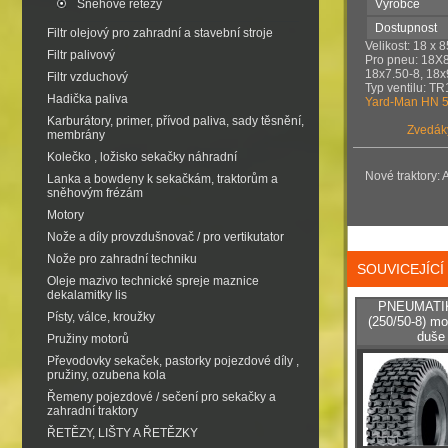
Sněhové řetězy
Výrobce
Dostupnost
Filtr olejový pro zahradní a stavební stroje
Velikost: 18 x 
Filtr palivový
Pro pneu: 18X8
18x7.50-8, 18x
Filtr vzduchový
Typ ventilu: TR
Hadička paliva
Yard-Man HN 
Karburátory, primer, přívod paliva, sady těsnění,
Zvedáky 
membrány
Kolečko , ložisko sekačky náhradní
Nové traktory: A
Lanka a bowdeny k sekačkám, traktorům a
sněhovým frézám
Motory
Nože a díly provzdušnovač / pro vertikutator
Nože pro zahradní techniku
SOUVICEJÍC
Oleje mazivo technické spreje maznice
dekalamitky lis
PNEUMATIKA
Písty, válce, kroužky
(250/50-8) m
duše
Pružiny motorů
Převodovky sekaček, pastorky pojezdové díly ,
pružiny, ozubena kola
Řemeny pojezdové / sečení pro sekačky a
zahradní traktory
ŘETĚZY, LIŠTY A ŘETĚZKY