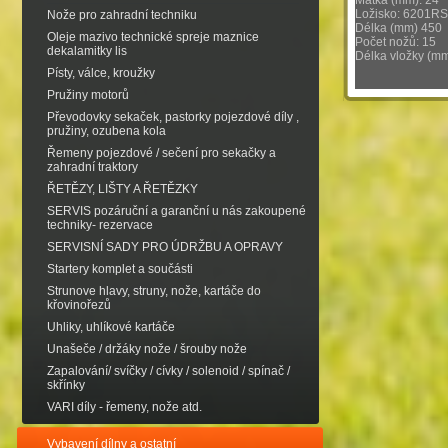
Matka (mm): 24
Ložisko: 6201RS
Nože pro zahradní techniku
Délka (mm) 450
Oleje mazivo technické spreje maznice
Počet nožů: 15
dekalamitky lis
Délka vložky (mm
Písty, válce, kroužky
Pružiny motorů
Převodovky sekaček, pastorky pojezdové díly ,
pružiny, ozubena kola
Řemeny pojezdové / sečení pro sekačky a
zahradní traktory
ŘETĚZY, LIŠTY A ŘETĚZKY
SERVIS pozáruční a garanční u nás zakoupené
techniky- rezervace
SERVISNÍ SADY PRO ÚDRŽBU A OPRAVY
Startery komplet a součásti
Strunove hlavy, struny, nože, kartáče do
křovinořezů
Uhliky, uhlíkové kartáče
Unašeče / držáky nože / šrouby nože
Zapalování/ svíčky / cívky / solenoid / spínač /
skřínky
VARI díly - řemeny, nože atd.
Vybavení dílny a ostatní