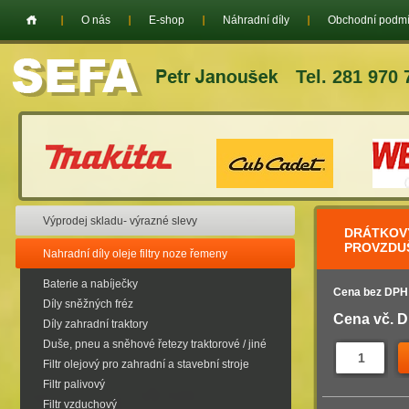
O nás
E-shop
Náhradní díly
Obchodní podm
Tel. 281 970 
Výprodej skladu- výrazné slevy
DRÁTKOVÝ
PROVZDUŠ
Nahradní díly oleje filtry noze řemeny
Baterie a nabíječky
Cena bez DPH
Díly sněžných fréz
Cena vč. 
Díly zahradní traktory
Duše, pneu a sněhové řetezy traktorové / jiné
Filtr olejový pro zahradní a stavební stroje
Filtr palivový
Filtr vzduchový