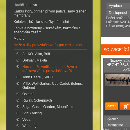
Hadička paliva
Výrobce
Karburátory, primer, přívod paliva, sady těsnění,
Dostupnost
membrány
Počet pružin: 
Kolečko , ložisko sekačky náhradní
Ložisko: 6201
Délka (mm) 45
Lanka a bowdeny k sekačkám, traktorům a
sněhovým frézám
Motory
Nože a díly provzdušnovač / pro vertikutator
SOUVICEJÍC
AL-KO , Alko, Brill
Dolmar , Makita
Nožový vále
HECHT 5645 
Hecht nože vertikutatoru, nožové a
564
drátkové válce provzdušńovačů
John Deere , SABO
MTD, Wolf Garten, Cub Cadet, Bolens,
Gutbrod
Ostatní
Riwall, Scheppach
Stiga, Castel Garden, Mountfield,
Stihl / Viking
Výrobce
Vega
Dostupnost
Weibang