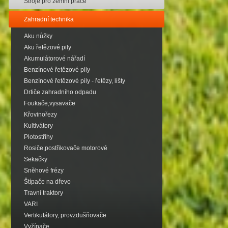
Stroje pro zemní práce
Zahradní technika
Aku nůžky
Aku řetězové pily
Akumulátorové nářadí
Benzínové řetězové pily
Benzínové řetězové pily - řetězy, lišty
Drtiče zahradního odpadu
Foukače,vysavače
Křovinořezy
Kultivátory
Plotostřihy
Rosiče,postřikovače motorové
Sekačky
Sněhové frézy
Štípače na dřevo
Travní traktory
VARI
Vertikutátory, provzdušňovače
Vyžínače