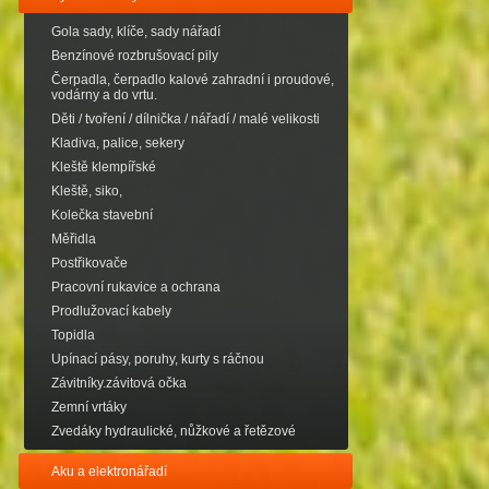
Gola sady, klíče, sady nářadí
Benzínové rozbrušovací pily
Čerpadla, čerpadlo kalové zahradní i proudové,
vodárny a do vrtu.
Děti / tvoření / dílnička / nářadí / malé velikosti
Kladiva, palice, sekery
Kleště klempířské
Kleště, siko,
Kolečka stavební
Měřidla
Postřikovače
Pracovní rukavice a ochrana
Prodlužovací kabely
Topidla
Upínací pásy, poruhy, kurty s ráčnou
Závitníky.závitová očka
Zemní vrtáky
Zvedáky hydraulické, nůžkové a řetězové
Aku a elektronářadí