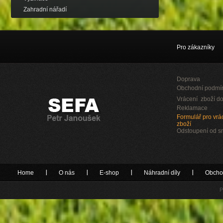
Zahradní nářadí
Pro zákazníky
Doprava
Obchodní podmí
Vrácení zboží do
Reklamace
Formulář pro vrác
zboží
Odstoupení od 
Home
O nás
E-shop
Náhradní díly
Obcho
P