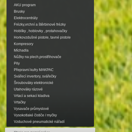
AKU program
Brusky
Elektrocentrály
Frézky,vrchní a štěrbinové frézky
Hoblíky , hoblovky , protahovačky
Horkovzdušné pistole, tavné pistole
Kompresory
Míchadla
Nůžky na plech,prostřihovače
Pily
Přepravní kufry MAKPAC
Svářecí invertory, svářečky
Šroubováky elektronické
Utahováky rázové
Vrtací a sekací kladiva
Vrtačky
Vysavače průmyslové
Vysokotlaké čističe / myčky
Vzduchové pneumatické nářadí