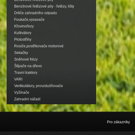
Benzínové řetězové pily - řetězy, lišty
Drtiče zahradního odpadu
Foukače,vysavače
Křovinořezy
Kultivátory
Plotostřihy
Rosiče,postřikovače motorové
Sekačky
Sněhové frézy
Štípače na dřevo
Travní traktory
VARI
Vertikutátory, provzdušňovače
Vyžínače
Zahradní nářadí
Pro zákazníky