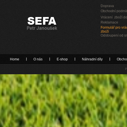
Doprava
Obchodní podmí
Vrácení zboží do
Reklamace
Formulář pro vrác
zboží
Odstoupení od 
Home
O nás
E-shop
Náhradní díly
Obcho
P