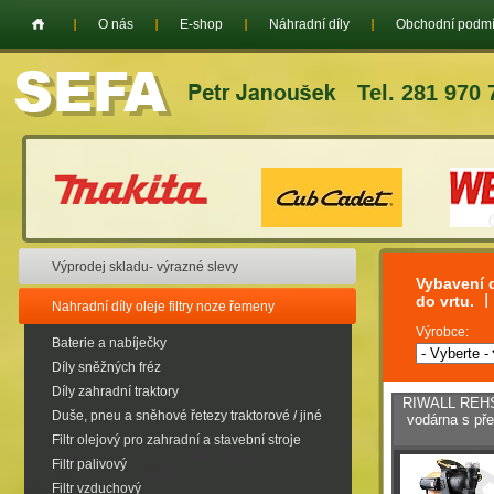
O nás
E-shop
Náhradní díly
Obchodní podm
Tel. 281 970 
Výprodej skladu- výrazné slevy
Vybavení d
do vrtu.
Nahradní díly oleje filtry noze řemeny
Výrobce:
Baterie a nabíječky
Díly sněžných fréz
Díly zahradní traktory
RIWALL REHS
Duše, pneu a sněhové řetezy traktorové / jiné
vodárna s př
Filtr olejový pro zahradní a stavební stroje
Filtr palivový
Filtr vzduchový