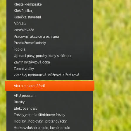
Kleště klempířské
Kleště, siko,
Kolečka stavební
Měřidla
Postřikovače
Pracovní rukavice a ochrana
Prodlužovací kabely
Topidla
Upínací pásy, poruhy, kurty s ráčnou
Závitníky.závitová očka
Zemní vrtáky
Zvedáky hydraulické, nůžkové a řetězové
Aku a elektronářadí
AKU program
Brusky
Elektrocentrály
Frézky,vrchní a štěrbinové frézky
Hoblíky , hoblovky , protahovačky
Horkovzdušné pistole, tavné pistole