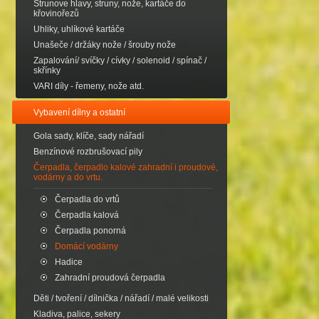
Strunove hlavy, struny, nože, kartáče do
křovinořezů
Uhliky, uhlíkové kartáče
Unašeče / držáky nože / šrouby nože
Zapalování/ svíčky / cívky / solenoid / spínač /
skřínky
VARI díly - řemeny, nože atd.
Vybavení dílny a ostatní
Gola sady, klíče, sady nářadí
Benzínové rozbrušovací pily
Čerpadla, čerpadlo kalové zahradní i proudové,
vodárny a do vrtu.
Čerpadla do vrtů
Čerpadla kalová
Čerpadla ponorná
Domácí vodárny
Hadice
Zahradní proudová čerpadla
Děti / tvoření / dílnička / nářadí / malé velikosti
Kladiva, palice, sekery