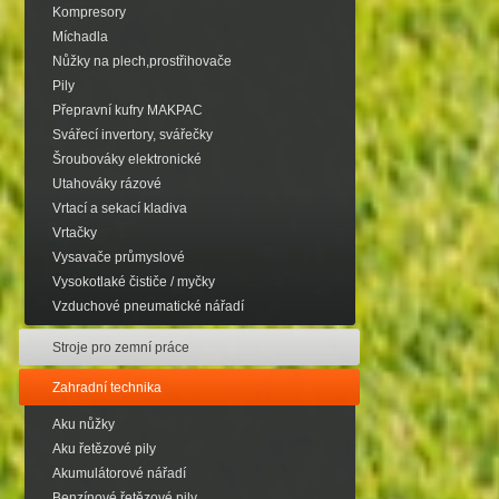
Kompresory
Míchadla
Nůžky na plech,prostřihovače
Pily
Přepravní kufry MAKPAC
Svářecí invertory, svářečky
Šroubováky elektronické
Utahováky rázové
Vrtací a sekací kladiva
Vrtačky
Vysavače průmyslové
Vysokotlaké čističe / myčky
Vzduchové pneumatické nářadí
Stroje pro zemní práce
Zahradní technika
Aku nůžky
Aku řetězové pily
Akumulátorové nářadí
Benzínové řetězové pily