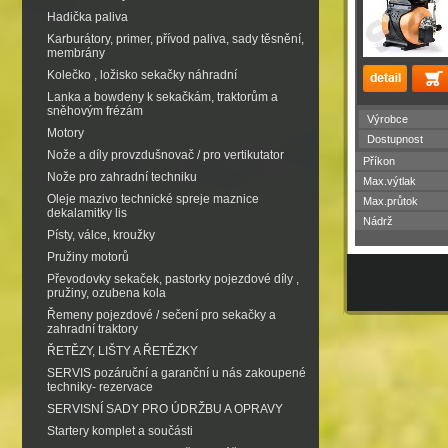
Hadička paliva
Karburátory, primer, přívod paliva, sady těsnění,
membrány
Kolečko , ložisko sekačky náhradní
Lanka a bowdeny k sekačkám, traktorům a
sněhovým frézám
Výrobce
Motory
Dostupnost
Nože a díly provzdušnovač / pro vertikutator
Příkon
Nože pro zahradní techniku
Max.výtlak
Oleje mazivo technické spreje maznice
Max.průtok
dekalamitky lis
Nádrž
Písty, válce, kroužky
Pružiny motorů
Převodovky sekaček, pastorky pojezdové díly ,
pružiny, ozubena kola
Řemeny pojezdové / sečení pro sekačky a
zahradní traktory
ŘETĚZY, LIŠTY A ŘETĚZKY
SERVIS pozáruční a garanční u nás zakoupené
techniky- rezervace
SERVISNÍ SADY PRO ÚDRŽBU A OPRAVY
Startery komplet a součásti