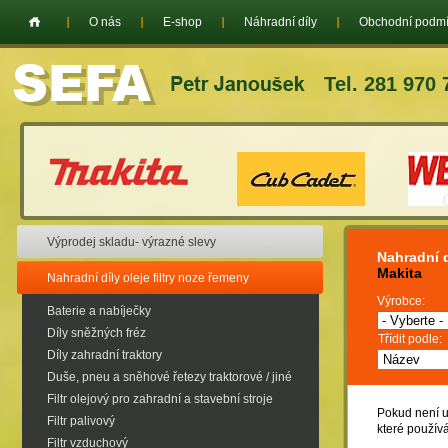
O nás
E-shop
Náhradní díly
Obchodní podm
Tel. 281 970 
Výprodej skladu- výrazné slevy
Nahradní d
Makita
Nahradní díly oleje filtry noze řemeny
Výrobce:
Baterie a nabíječky
Díly sněžných fréz
Třídit podle:
Díly zahradní traktory
Duše, pneu a sněhové řetezy traktorové / jiné
Filtr olejový pro zahradní a stavební stroje
Pokud není u
Filtr palivový
které použív
Filtr vzduchový