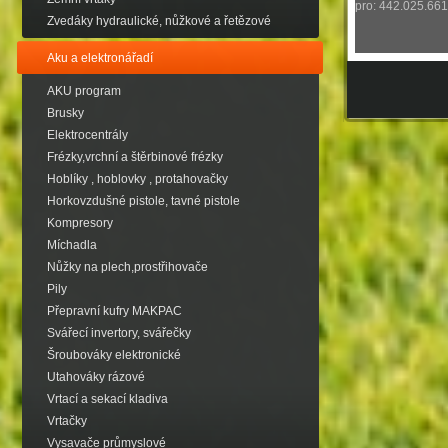
pro: 442.025.661
Zvedáky hydraulické, nůžkové a řetězové
Aku a elektronářadí
AKU program
Brusky
Elektrocentrály
Frézky,vrchní a štěrbinové frézky
Hoblíky , hoblovky , protahovačky
Horkovzdušné pistole, tavné pistole
Kompresory
Míchadla
Nůžky na plech,prostřihovače
Pily
Přepravní kufry MAKPAC
Svářecí invertory, svářečky
Šroubováky elektronické
Utahováky rázové
Vrtací a sekací kladiva
Vrtačky
Vysavače průmyslové