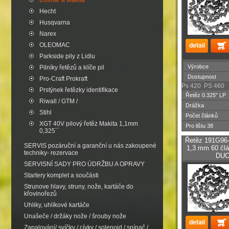
Dolmar a Makita
Hecht
Husqvarna
Narex
OLEOMAC
Parkside pily z Lidlu
Výrobce
Pilníky řetězů a klíče pil
Dostupnost
Pro-Craft Prokraft
Ps 420 PS 460
Prstýnek řetězky identifikace
Řetěz 0.325" LP
Riwall / GTM /
Drážka
Stihl
Počet článků
XGT 40V pilový řetěz Makita 1,1mm
Pro lištu 38
0,325´´
Řetěz 191G96
SERVIS pozáruční a garanční u nás zakoupené
1,3 mm 60 čl
techniky- rezervace
DUC
SERVISNÍ SADY PRO ÚDRŽBU A OPRAVY
Startery komplet a součásti
Strunove hlavy, struny, nože, kartáče do
křovinořezů
Uhliky, uhlíkové kartáče
Unašeče / držáky nože / šrouby nože
Zapalování/ svíčky / cívky / solenoid / spínač /