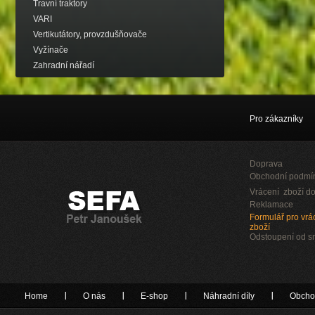
Travní traktory
VARI
Vertikutátory, provzdušňovače
Vyžínače
Zahradní nářadí
Pro zákazníky
Doprava
Obchodní podmí
Vrácení zboží do
Reklamace
Formulář pro vrác
zboží
Odstoupení od 
Home
O nás
E-shop
Náhradní díly
Obcho