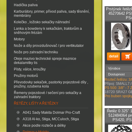
Hadička paliva
Prstýnek řetěz
Karburátory, primer, přívod paliva, sady těsnění,
45270642 PS5
membrány
PS
Kolečko , ložisko sekačky náhradní
Lanka a bowdeny k sekačkám, traktorům a
sněhovým frézám
Motory
Nože a díly provzdušnovač / pro vertikutator
Nože pro zahradní techniku
Oleje mazivo technické spreje maznice
dekalamitky lis
Výrobce
Písty, válce, kroužky
Dostupnost
Pružiny motorů
Rozteč řetězu: 3/
Převodovky sekaček, pastorky pojezdové díly ,
Přípoj: SMALL7 
pružiny, ozubena kola
PS 500: 3/8" - 7 
18720 SRA27 G
Řemeny pojezdové / sečení pro sekačky a
Pro buben spojk
zahradní traktory
ŘETĚZY, LIŠTY A ŘETĚZKY
Řetěz 0.325" 
A041 Sady Makita Dolmar Pro-Craft
512484064 pr
A318 Al-ko, Stiga, MCCuloch, Stiga
PS420, PS
Akce podle rozteče a délky