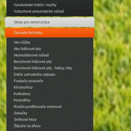
Vysokotlaké čističe / myčky
Vzduchové pneumatické nářadí
Stroje pro zemní práce
Zahradní technika
Aku nůžky
Aku řetězové pily
Akumulátorové nářadí
Benzínové řetězové pily
Benzínové řetězové pily - řetězy, lišty
Drtiče zahradního odpadu
Foukače,vysavače
Křovinořezy
Kultivátory
Plotostřihy
Rosiče,postřikovače motorové
Sekačky
Sněhové frézy
Štípače na dřevo