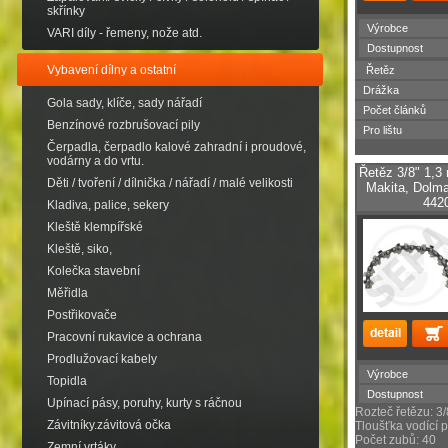
skřínky
Výrobce
VARI díly - řemeny, nože atd.
Dostupnost
Vybavení dílny a ostatní
Řetěz
Drážka
Gola sady, klíče, sady nářadí
Počet článků
Benzínové rozbrušovací pily
Pro lištu
Čerpadla, čerpadlo kalové zahradní i proudové,
vodárny a do vrtu.
Řetěz 3/8" 1,3
Děti / tvoření / dílnička / nářadí / malé velikosti
Makita, Dolmar
442
Kladiva, palice, sekery
Kleště klempířské
Kleště, siko,
Kolečka stavební
Měřidla
Postřikovače
Pracovní rukavice a ochrana
Prodlužovací kabely
Výrobce
Topidla
Dostupnost
Upínací pásy, poruhy, kurty s ráčnou
Rozteč řetězu: 3/
Závitníky.závitová očka
Tloušťka vodící p
Počet zubů: 40
Zemní vrtáky