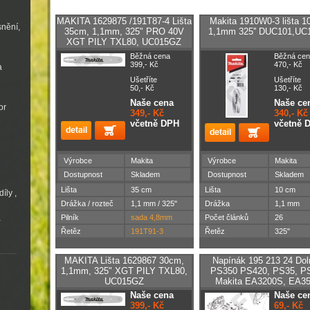
MAKITA 1629875 /191T87-4 Lišta
Makita 1910W0-3 lišta 1
snění,
35cm, 1,1mm, 325" PRO 40V
1,1mm 325'' DUC101,UC
XGT PILY TXL80, UC015GZ
Běžná cena
Běžná cen
399,- Kč
470,- Kč
a
Ušetříte
Ušetříte
50,- Kč
130,- Kč
Naše cena
Naše ce
or
349,- Kč
340,- Kč
včetně DPH
včetně 
Výrobce
Makita
Výrobce
Makita
Dostupnost
Skladem
Dostupnost
Skladem
Lišta
35 cm
Lišta
10 cm
íly ,
Drážka / rozteč
1,1 mm / 325"
Drážka
1,1 mm
Pilník
sada
4,8mm
Počet článků
26
a
Řetěz
191T91-3
Řetěz
325"
MAKITA Lišta 1629867 30cm,
Napínák 195 213 24 Do
1,1mm, 325" XGT PILY TXL80,
PS350 PS420, PS35, P
UC015GZ
Makita EA3200S, EA3
Naše cena
Naše ce
399,- Kč
69,- Kč