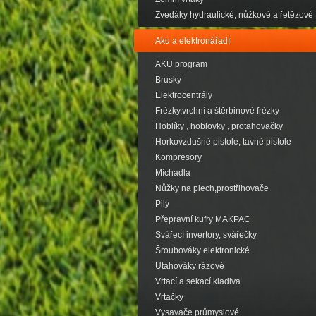
Zvedáky hydraulické, nůžkové a řetězové
Aku a elektronářadí
AKU program
Brusky
Elektrocentrály
Frézky,vrchní a štěrbinové frézky
Hoblíky , hoblovky , protahovačky
Horkovzdušné pistole, tavné pistole
Kompresory
Míchadla
Nůžky na plech,prostřihovače
Pily
Přepravní kufry MAKPAC
Svářecí invertory, svářečky
Šroubováky elektronické
Utahováky rázové
Vrtací a sekací kladiva
Vrtačky
Vysavače průmyslové