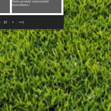
Tento produkt samostatně
nezasíláme.!
10
>
>>|