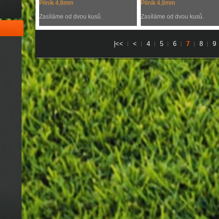
Pilník 4,8mm
Pilník 4,8mm
Zasíláme od dvou kusů.
Zasíláme od dvou kusů.
|<<
<
4
5
6
7
8
9