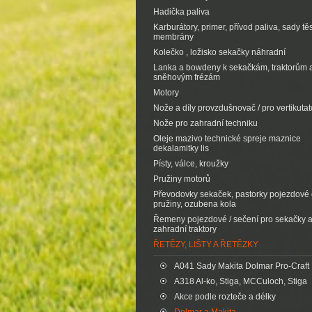
Hadička paliva
Karburátory, primer, přívod paliva, sady tě
membrány
Kolečko , ložisko sekačky náhradní
Lanka a bowdeny k sekačkám, traktorům 
sněhovým frézám
Motory
Nože a díly provzdušnovač / pro vertikutat
Nože pro zahradní techniku
Oleje mazivo technické spreje maznice
dekalamitky lis
Písty, válce, kroužky
Pružiny motorů
Převodovky sekaček, pastorky pojezdové d
pružiny, ozubena kola
Řemeny pojezdové / sečení pro sekačky 
zahradní traktory
ŘETĚZY, LIŠTY A ŘETĚZKY
A041 Sady Makita Dolmar Pro-Craft
A318 Al-ko, Stiga, MCCuloch, Stiga
Akce podle rozteče a délky