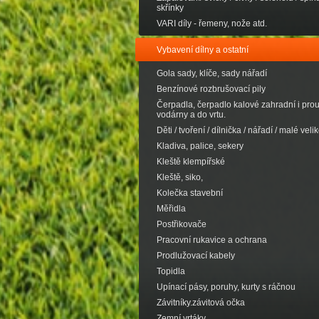
skřínky
VARI díly - řemeny, nože atd.
Vybavení dílny a ostatní
Gola sady, klíče, sady nářadí
Benzínové rozbrušovací pily
Čerpadla, čerpadlo kalové zahradní i pro
vodárny a do vrtu.
Děti / tvoření / dílnička / nářadí / malé velik
Kladiva, palice, sekery
Kleště klempířské
Kleště, siko,
Kolečka stavební
Měřidla
Postřikovače
Pracovní rukavice a ochrana
Prodlužovací kabely
Topidla
Upínací pásy, poruhy, kurty s ráčnou
Závitníky.závitová očka
Zemní vrtáky