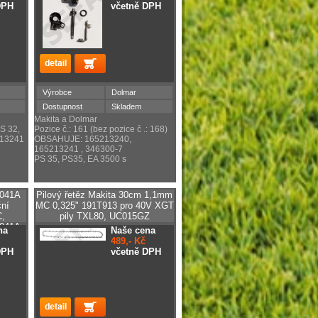
DPH
včetně DPH
Výrobce
Dolmar
Dostupnost
Skladem
Makita a Dolmar
S 32,
Pozice č.: 161 (bez pozice č .: 168)
213241
OBSAHUJE: 165213240,
165213241 , 346300-7
PS 35, PS35, EA 3500 s
3041A
Pilový řetěz Makita 30cm 1,1mm
ní
MC 0,325" 191T913 pro 40V XGT
,
pily TXL80, UC015GZ
041A,
na
Naše cena
A
489,- Kč
DPH
včetně DPH