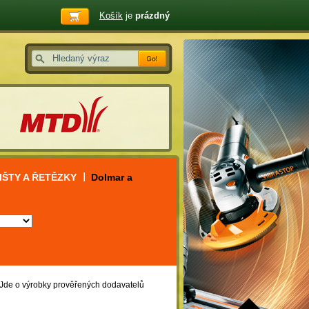
Košík
je
prázdný
IŠTY A ŘETĚZKY
Dolmar a
. Jde o výrobky prověřených dodavatelů