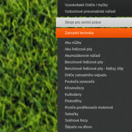
Vysokotlaké čističe / myčky
Vzduchové pneumatické nářadí
Stroje pro zemní práce
Zahradní technika
Aku nůžky
Aku řetězové pily
Akumulátorové nářadí
Benzínové řetězové pily
Benzínové řetězové pily - řetězy, lišty
Drtiče zahradního odpadu
Foukače,vysavače
Křovinořezy
Kultivátory
Plotostřihy
Rosiče,postřikovače motorové
Sekačky
Sněhové frézy
Štípače na dřevo