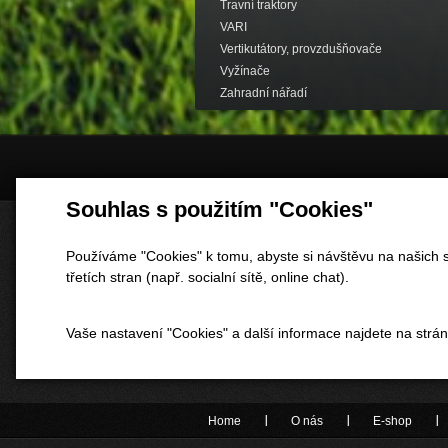
Travní traktory
VARI
Vertikutátory, provzdušňovače
Vyžínače
Zahradní nářadí
Souhlas s použitím "Cookies"
Používáme "Cookies" k tomu, abyste si návštěvu na našich s
třetích stran (např. socialní sítě, online chat).
Vaše nastavení "Cookies" a další informace najdete na strá
Home
O nás
E-shop