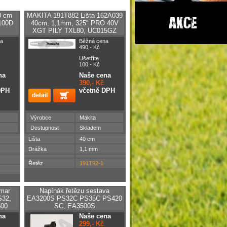
0 cm
MAKITA 191T882 Lišta 162A039
100D
40cm, 1,1mm, 325" PRO 40V
XGT PILY TXL80, UC015GZ
a
Běžná cena
490,- Kč
Ušetříte
100,- Kč
na
Naše cena
390,- Kč
DPH
včetně DPH
Výrobce
Makita
Dostupnost
Skladem
Lišta
40 cm
Drážka
1,1 mm
Řetěz
191T92-1
lmar
Napínák řetězu sestava
S32,
EA3200S PS32C PS35C PS420
500
SC, EA3500S
na
Naše cena
299,- Kč