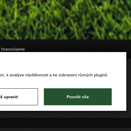
Doporučujeme
am, k analýze návštěvnosti a ke zobrazení různých pluginů
ě upravit
Povolit vše