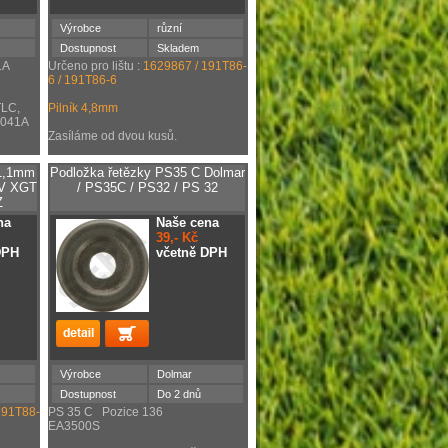
Výrobce
různí
Dostupnost
Skladem
1A
Určeno pro lištu :
1629867 / 191T86-
6 / 191T86-6
TLC,
Pilník 4,8mm
4041A
Zasíláme od dvou kusů.
 1,1mm
Podložka řetězky PS35 C Dolmar
0V XGT
/ PS35C / PS32 / PS 32
Z
na
Naše cena
39,- Kč
DPH
včetně DPH
Výrobce
Dolmar
Dostupnost
Do 2 dnů
191T88-
PS 35 C Pozice 136
EA3500S