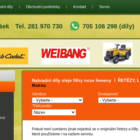
dní díly
Obchodní podmínky
Kontakt
Servis
Tel. 281 970 730
705 106 298 (díly)
Nahradní díly oleje filtry noze řemeny
ŘETĚZY, L
Makita
Výrobce:
Dostupnost:
Třídit podle:
jiné
Pokud není uvedeno jinak nejedná se o originální řetezy a lišty
které používáme i na našem servisu.