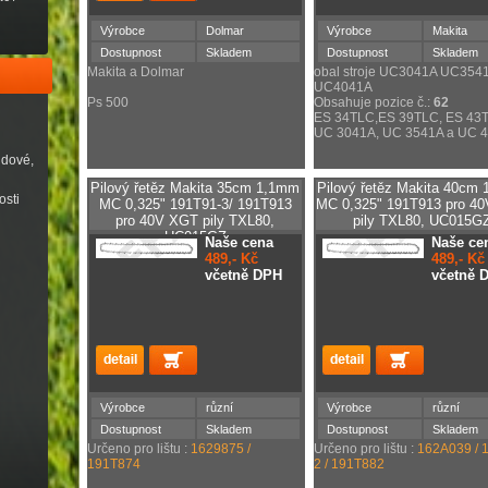
Výrobce
Dolmar
Výrobce
Makita
Dostupnost
Skladem
Dostupnost
Skladem
Makita a Dolmar
obal stroje UC3041A UC354
UC4041A
Ps 500
Obsahuje pozice č.:
62
ES 34TLC,ES 39TLC, ES 43
UC 3041A, UC 3541A a UC 
udové,
Pilový řetěz Makita 35cm 1,1mm
Pilový řetěz Makita 40cm
osti
MC 0,325" 191T91-3/ 191T913
MC 0,325" 191T913 pro 4
pro 40V XGT pily TXL80,
pily TXL80, UC015G
UC015GZ
Naše cena
Naše ce
489,- Kč
489,- Kč
včetně DPH
včetně 
Výrobce
různí
Výrobce
různí
Dostupnost
Skladem
Dostupnost
Skladem
Určeno pro lištu :
1629875 /
Určeno pro lištu :
162A039 / 
191T874
2 / 191T882