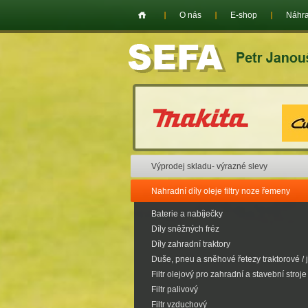
O nás
E-shop
Náhra
Výprodej skladu- výrazné slevy
Nahradní díly oleje filtry noze řemeny
Baterie a nabíječky
Díly sněžných fréz
Díly zahradní traktory
Duše, pneu a sněhové řetezy traktorové / 
Filtr olejový pro zahradní a stavební stroje
Filtr palivový
Filtr vzduchový