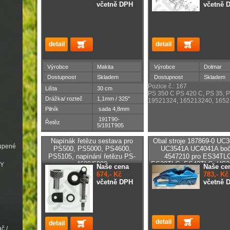
včetně DPH
včetně 
Výrobce
Makita
Výrobce
Dolmar
Dostupnost
Skladem
Dostupnost
Skladem
Pozice č.: 167
Lišta
30 cm
PS 350 C PS 420 C, PS 35, P
Drážka/ rozteč
1,1mm / 325"
19521324, 165213240, 165
Pilník
sada 4,8mm
191T90-
Řetěz
5/191T905
Napínák řetězu sestava pro
Obal stroje 187869-0 UC
oupené
PS500, PS5000, PS4600,
UC3541A UC4041A boč
PS5105, napínání řetězu PS-
4547210 pro ES34TLC
4600/5000
ES39TLC, ES43TLC, UC3
VY
Naše cena
Naše ce
UC3541A a UC4041
674,- Kč
783,- Kč
včetně DPH
včetně 
č /