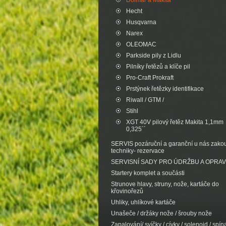
Dolmar a Makita
Hecht
Husqvarna
Narex
OLEOMAC
Parkside pily z Lidlu
Pilníky řetězů a klíče pil
Pro-Craft Prokraft
Prstýnek řetězky identifikace
Riwall / GTM /
Stihl
XGT 40V pilový řetěz Makita 1,1mm
0,325´´
SERVIS pozáruční a garanční u nás zak
techniky- rezervace
SERVISNÍ SADY PRO ÚDRŽBU A OPRA
Startery komplet a součásti
Strunove hlavy, struny, nože, kartáče do
křovinořezů
Uhliky, uhlíkové kartáče
Unašeče / držáky nože / šrouby nože
Zapalování/ svíčky / cívky / solenoid / spína