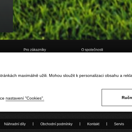
Pro zákazníky
O společnosti
Doprava
O nás
Obchodní podmínky
Kontakt
tránkách maximálně užili. Mohou sloužit k personalizaci obsahu a rekl
Vrácení zboží do 14ti dnů
GDPR
Reklamace
Často kladené dotazy
Formulář pro vrácení / reklamaci
zboží
Ručn
nce
nastavení "Cookies".
Odstoupení od smlouvy ONLINE
Náhradní díly
Obchodní podmínky
Kontakt
Servis