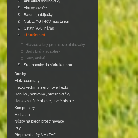
Aku vrtací šroubováky
Aku vysavače
Baterie,nabiječky
Makita XGT 40V max Li-ion
Ostatní Aku. nářadí
Příslušenství
Hlavice a bity pro rázové utahováky
Sady bitů a adaptéry
Sady vrtáků
Šroubováky do sádrokartonu
Brusky
Elektrocentrály
Frézky,vrchní a štěrbinové frézky
Hoblíky , hoblovky , protahovačky
Horkovzdušné pistole, tavné pistole
Kompresory
Míchadla
Nůžky na plech,prostřihovače
Pily
Přepravní kufry MAKPAC