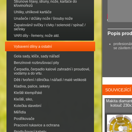
Strunove hlavy, struny, nože, kartáče do
křovinořezů
Uhliky, uhlíkové kartáče
Unašeče / držáky nože / šrouby nože
Zapalování/ svíčky / cívky / solenoid / spínač /
skřínky
Popis pro
VARI díly - řemeny, nože atd.
profesioná
Vybavení dílny a ostatní
se závitem 
Gola sady, klíče, sady nářadí
Benzínové rozbrušovací pily
Čerpadla, čerpadlo kalové zahradní i proudové,
vodárny a do vrtu.
Děti / tvoření / dílnička / nářadí / malé velikosti
Kladiva, palice, sekery
SOUVICEJÍC
Kleště klempířské
Kleště, siko,
Makita diamant
kotouč 230
Kolečka stavební
Měřidla
Postřikovače
Pracovní rukavice a ochrana
Prodlužovací kabely