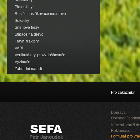
Kultivátory
Plotostřihy
Rosiče,postřikovače motorové
Sekačky
Sněhové frézy
Štípače na dřevo
Travní traktory
VARI
Vertikutátory, provzdušňovače
Vyžínače
Zahradní nářadí
Pro zákazníky
Doprava
Obchodní podmí
Vrácení zboží do
Reklamace
Formulář pro vrác