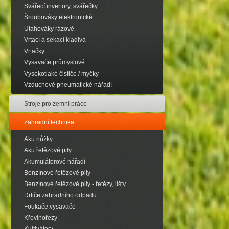
Svářecí invertory, svářečky
Šroubováky elektronické
Utahováky rázové
Vrtací a sekací kladiva
Vrtačky
Vysavače průmyslové
Vysokotlaké čističe / myčky
Vzduchové pneumatické nářadí
Stroje pro zemní práce
Zahradní technika
Aku nůžky
Aku řetězové pily
Akumulátorové nářadí
Benzínové řetězové pily
Benzínové řetězové pily - řetězy, lišty
Drtiče zahradního odpadu
Foukače,vysavače
Křovinořezy