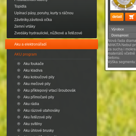
Topidla
Upínací pásy, poruhy, kurty s ráčnou
Závitníky.závitová očka
Zemní vrtáky
Výrobce
Zvedáky hydraulické, nůžkové a řetězové
Dostupnost
Nová řada diama
Aku a elektronářadí
MAKITA Nebul pro
za sucha i mokra
materiálů včetn
AKU program
betonu.
Výška segmentu
Aku foukače
Aku kladiva
Aku kotoučové pily
Aku mečové pily
Aku příklepový vrtací šroubovák
Aku přímočaré pily
Aku rádia
Aku rázové utahováky
Aku řetězové pily
Aku svítilny
Aku úhlové brusky