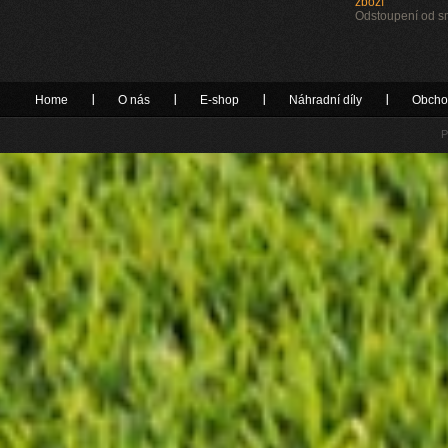
zboží
Odstoupení od 
Home
O nás
E-shop
Náhradní díly
Obcho
P