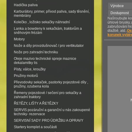
Hadička paliva
Výrobce
Karburátory, primer, přívod paliva, sady těsnění,
Dostupnost
membrány
Našroubujte ko
Kolečko , ložisko sekačky náhradní
úhlové brusky,
zabrušování hra
Lanka a bowdeny k sekačkám, traktorům a
dlažbě, atd..
Os
sněhovým frézám
korunek vybíre
Motory
Nože a díly provzdušnovač / pro vertikutator
Nože pro zahradní techniku
Oleje mazivo technické spreje maznice
dekalamitky lis
Písty, válce, kroužky
Pružiny motorů
Převodovky sekaček, pastorky pojezdové díly ,
pružiny, ozubena kola
Řemeny pojezdové / sečení pro sekačky a
zahradní traktory
ŘETĚZY, LIŠTY A ŘETĚZKY
SERVIS pozáruční a garanční u nás zakoupené
techniky- rezervace
SERVISNÍ SADY PRO ÚDRŽBU A OPRAVY
Startery komplet a součásti