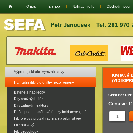
O nás
E-shop
Náhradní díly
Obchodní podm
Tel. 281 970 
Výprodej skladu- výrazné slevy
BRUSNÁ K
(VIDEOPR
Nahradní díly oleje filtry noze řemeny
Baterie a nabíječky
Cena bez DPH
Díly sněžných fréz
Cena vč. 
Díly zahradní traktory
Duše, pneu a sněhové řetezy traktorové / jiné
Filtr olejový pro zahradní a stavební stroje
Filtr palivový
Filtr vzduchový