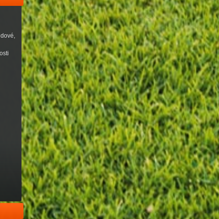
udové,
osti