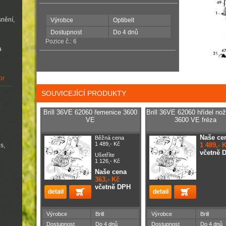
snění,
Výrobce
Optibelt
Dostupnost
Do 4 dnů
Pozice č.: 6
a
or
SOUVICEJÍCÍ PRODUKTY
Brill 36VE 62060 řemenice 3600
Brill 36VE 62060 hřídel no
VE
3600 VE fréza
Naše ce
Běžná cena
1 489,- Kč
1 489,- 
s,
včetně 
Ušetříte
1 126,- Kč
Naše cena
363,- Kč
včetně DPH
Výrobce
Brill
Výrobce
Brill
Dostupnost
Do 4 dnů
Dostupnost
Do 4 dnů