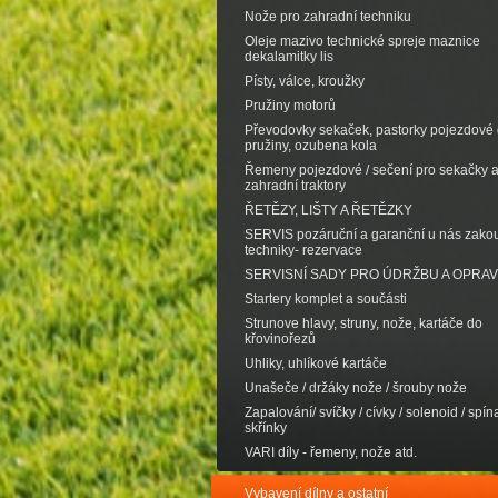
Nože pro zahradní techniku
Oleje mazivo technické spreje maznice
dekalamitky lis
Písty, válce, kroužky
Pružiny motorů
Převodovky sekaček, pastorky pojezdové d
pružiny, ozubena kola
Řemeny pojezdové / sečení pro sekačky 
zahradní traktory
ŘETĚZY, LIŠTY A ŘETĚZKY
SERVIS pozáruční a garanční u nás zak
techniky- rezervace
SERVISNÍ SADY PRO ÚDRŽBU A OPRA
Startery komplet a součásti
Strunove hlavy, struny, nože, kartáče do
křovinořezů
Uhliky, uhlíkové kartáče
Unašeče / držáky nože / šrouby nože
Zapalování/ svíčky / cívky / solenoid / spína
skřínky
VARI díly - řemeny, nože atd.
Vybavení dílny a ostatní