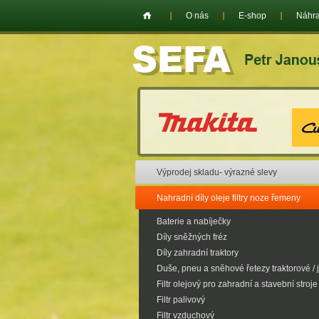
O nás
E-shop
Náhra
Výprodej skladu- výrazné slevy
Nahradní díly oleje filtry noze řemeny
Baterie a nabíječky
Díly sněžných fréz
Díly zahradní traktory
Duše, pneu a sněhové řetezy traktorové / 
Filtr olejový pro zahradní a stavební stroje
Filtr palivový
Filtr vzduchový