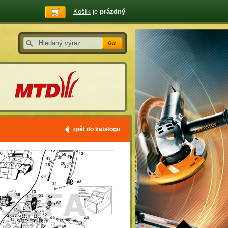
Košík
je
prázdný
zpět do katalogu