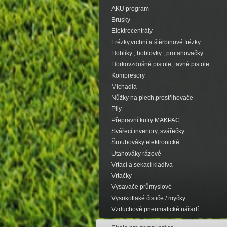
AKU program
Brusky
Elektrocentrály
Frézky,vrchní a štěrbinové frézky
Hoblíky , hoblovky , protahovačky
Horkovzdušné pistole, tavné pistole
Kompresory
Míchadla
Nůžky na plech,prostřihovače
Pily
Přepravní kufry MAKPAC
Svářecí invertory, svářečky
Šroubováky elektronické
Utahováky rázové
Vrtací a sekací kladiva
Vrtačky
Vysavače průmyslové
Vysokotlaké čističe / myčky
Vzduchové pneumatické nářadí