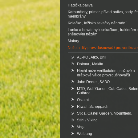
Hadička paliva
Karburátory, primer, přívod paliva, sady tě
membrány
Kolečko , ložisko sekačky náhradní
Lanka a bowdeny k sekačkám, traktorům 
sněhovým frézám
Motory
Nože a díly provzdušnovač / pro vertikutat
AL-KO , Alko, Brill
Dolmar , Makita
Hecht nože vertikutatoru, nožové a
drátkové válce provzdušńovačů
John Deere , SABO
MTD, Wolf Garten, Cub Cadet, Bolen
Gutbrod
Ostatní
Riwall, Scheppach
Stiga, Castel Garden, Mountfield,
Stihl / Viking
Vega
Weibang