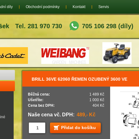
dní díly
Obchodní podmínky
Kontakt
Servis
Tel. 281 970 730
705 106 298 (díly)
BRILL 36VE 62060 ŘEMEN OZUBENÝ 3600 VE
Běžná cena:
1 489 Kč
Ušetříte:
1 000 Kč
Cena bez DPH:
404 Kč
Naše cena vč. DPH:
489,- Kč
jiné
Přidat do košíku