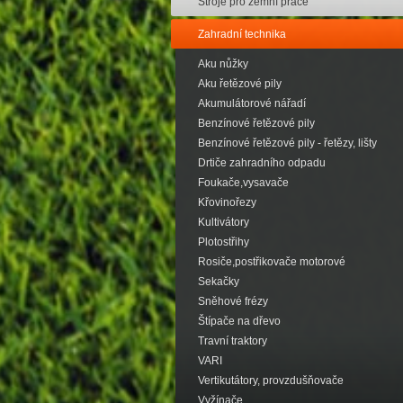
Stroje pro zemní práce
Zahradní technika
Aku nůžky
Aku řetězové pily
Akumulátorové nářadí
Benzínové řetězové pily
Benzínové řetězové pily - řetězy, lišty
Drtiče zahradního odpadu
Foukače,vysavače
Křovinořezy
Kultivátory
Plotostřihy
Rosiče,postřikovače motorové
Sekačky
Sněhové frézy
Štípače na dřevo
Travní traktory
VARI
Vertikutátory, provzdušňovače
Vyžínače