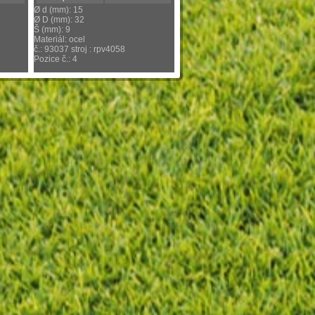
Ø d (mm): 15
Ø D (mm): 32
Š (mm): 9
Materiál: ocel
č.: 93037 stroj : rpv4058
Pozice č.: 4