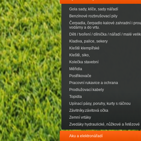
Gola sady, klíče, sady nářadí
Benzínové rozbrušovací pily
Čerpadla, čerpadlo kalové zahradní i pro
vodárny a do vrtu.
Děti / tvoření / dílnička / nářadí / malé velik
Kladiva, palice, sekery
Kleště klempířské
Kleště, siko,
Kolečka stavební
Měřidla
Postřikovače
Pracovní rukavice a ochrana
Prodlužovací kabely
Topidla
Upínací pásy, poruhy, kurty s ráčnou
Závitníky.závitová očka
Zemní vrtáky
Zvedáky hydraulické, nůžkové a řetězové
Aku a elektronářadí