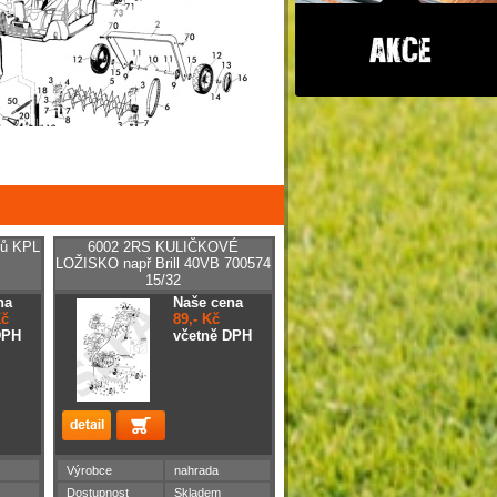
žů KPL
6002 2RS KULIČKOVÉ
LOŽISKO např Brill 40VB 700574
15/32
na
Naše cena
Kč
89,- Kč
DPH
včetně DPH
Výrobce
nahrada
Dostupnost
Skladem