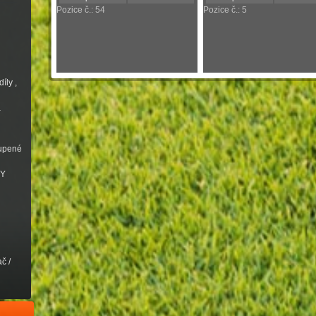
Pozice č.: 54
Pozice č.: 5
íly ,
a
oupené
VY
č /