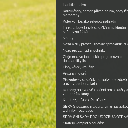
Hadička paliva
Karburátory, primer, přívod paliva, sady tě
membrány
Kolečko , ložisko sekačky náhradní
Lanka a bowdeny k sekačkám, traktorům 
sněhovým frézám
Motory
Nože a díly provzdušnovač / pro vertikutat
Nože pro zahradní techniku
Oleje mazivo technické spreje maznice
dekalamitky lis
Písty, válce, kroužky
Pružiny motorů
Převodovky sekaček, pastorky pojezdové d
pružiny, ozubena kola
Řemeny pojezdové / sečení pro sekačky 
zahradní traktory
ŘETĚZY, LIŠTY A ŘETĚZKY
SERVIS pozáruční a garanční u nás zak
techniky- rezervace
SERVISNÍ SADY PRO ÚDRŽBU A OPRA
Startery komplet a součásti