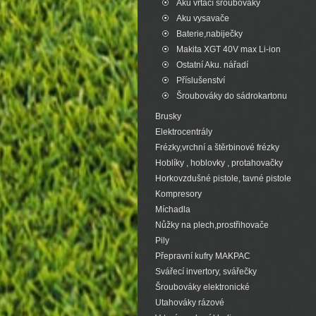
Aku vrtací šroubováky
Aku vysavače
Baterie,nabiječky
Makita XGT 40V max Li-ion
Ostatní Aku. nářadí
Příslušenství
Šroubováky do sádrokartonu
Brusky
Elektrocentrály
Frézky,vrchní a štěrbinové frézky
Hoblíky , hoblovky , protahovačky
Horkovzdušné pistole, tavné pistole
Kompresory
Míchadla
Nůžky na plech,prostřihovače
Pily
Přepravní kufry MAKPAC
Svářecí invertory, svářečky
Šroubováky elektronické
Utahováky rázové