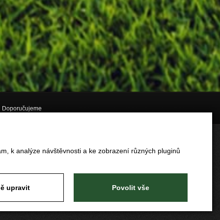
Doporučujeme
am, k analýze návštěvnosti a ke zobrazení různých pluginů
ě upravit
Povolit vše