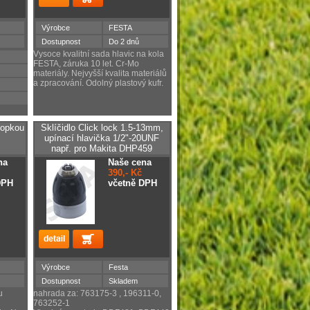
Výrobce
FESTA
Dostupnost
Do 2 dnů
Vysoce kvalitní sada hlavic na kola
FESTA, záruka 10 let. Cr-Mo
materiály. Nejvyšší kvalita materiálů
a zpracování. Odolný plastový kufr.
topkou
Sklíčidlo Click lock 1.5-13mm,
upínací hlavička 1/2"-20UNF
např. pro Makita DHP459
na
Naše cena
390,- Kč
DPH
včetně DPH
Výrobce
Festa
Dostupnost
Skladem
u
nahrada za: 763175-3 , 196311-0,
763252-1