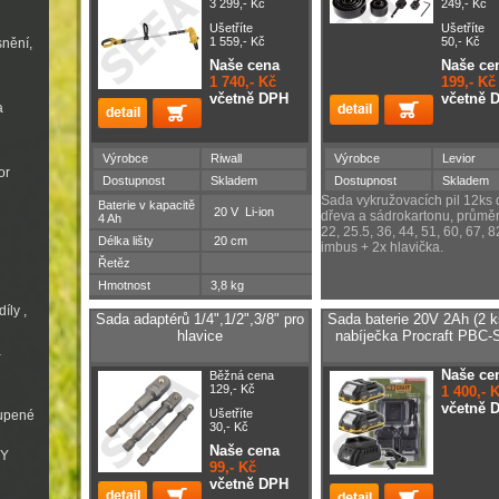
3 299,- Kč
249,- Kč
Ušetříte
Ušetříte
1 559,- Kč
50,- Kč
snění,
Naše cena
Naše ce
1 740,- Kč
199,- Kč
včetně DPH
včetně 
a
Výrobce
Riwall
Výrobce
Levior
or
Dostupnost
Skladem
Dostupnost
Skladem
Sada vykružovacích pil 12ks 
Baterie v kapacitě
20 V Li-ion
dřeva a sádrokartonu, průměr
4 Ah
22, 25.5, 36, 44, 51, 60, 67, 
Délka lišty
20 cm
imbus + 2x hlavička.
Řetěz
Hmotnost
3,8 kg
íly ,
Sada adaptérů 1/4",1/2",3/8" pro
Sada baterie 20V 2Ah (2 k
hlavice
nabíječka Procraft PBC-
a
Naše ce
Běžná cena
129,- Kč
1 400,- 
včetně 
Ušetříte
oupené
30,- Kč
Naše cena
VY
99,- Kč
včetně DPH