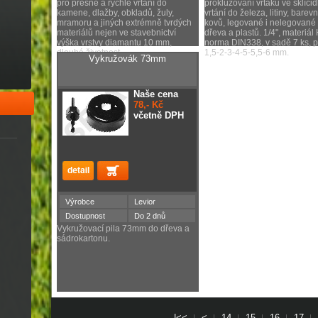
pro přesné a rychlé vrtání do
prokluzování vrtáku ve sklíčid
kamene, dlažby, obkladů, žuly,
vrtání do železa, litiny, barev
mramoru a jiných extrémně tvrdých
kovů, legované i nelegované 
materiálů nejen ve stavebnictví
dřeva a plastů. 1/4", materiál
výška vrstvy diamantu 10 mm,
norma DIN338, v sadě 7 ks, 
dlouhá životnost
1,5-2-3-4-5-5,5-6 mm.
Vykružovák 73mm
Naše cena
78,- Kč
včetně DPH
Výrobce
Levior
Dostupnost
Do 2 dnů
Vykružovací pila 73mm do dřeva a
sádrokartonu.
|<<
<
14
15
16
17