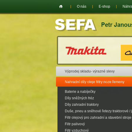
O nás
E-shop
Náhra
Výprodej skladu- výrazné slevy
Nahradní díly oleje filtry noze řemeny
Baterie a nabíječky
Díly sněžných fréz
Díly zahradní traktory
Duše, pneu a sněhové řetezy traktorové / 
Filtr olejový pro zahradní a stavební stroje
Filtr palivový
Filtr vzduchový