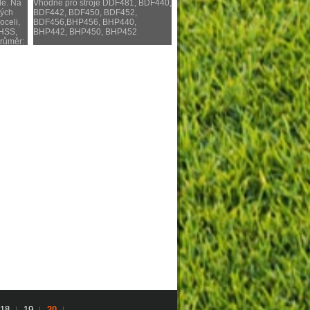
le. Na
Vhodné pro stroje DDF481, BDF440,
ných
BDF442, BDF450, BDF452,
oceli,
BDF456,BHP456, BHP440,
 HSS,
BHP442, BHP450, BHP452
průměr:
18
19
20