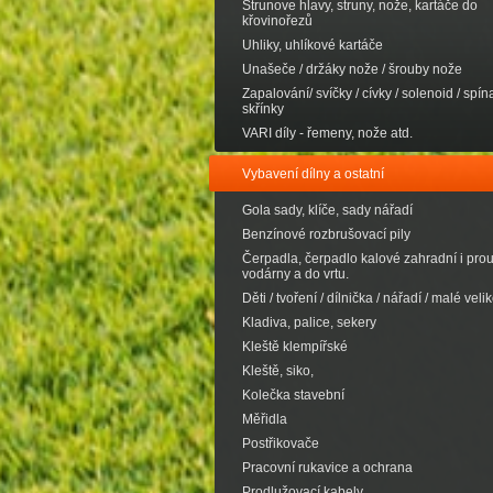
Strunove hlavy, struny, nože, kartáče do
křovinořezů
Uhliky, uhlíkové kartáče
Unašeče / držáky nože / šrouby nože
Zapalování/ svíčky / cívky / solenoid / spína
skřínky
VARI díly - řemeny, nože atd.
Vybavení dílny a ostatní
Gola sady, klíče, sady nářadí
Benzínové rozbrušovací pily
Čerpadla, čerpadlo kalové zahradní i pro
vodárny a do vrtu.
Děti / tvoření / dílnička / nářadí / malé velik
Kladiva, palice, sekery
Kleště klempířské
Kleště, siko,
Kolečka stavební
Měřidla
Postřikovače
Pracovní rukavice a ochrana
Prodlužovací kabely