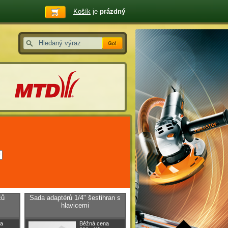
Košík
je
prázdný
čů
Sada adaptérů 1/4" šestihran s
hlavicemi
a
Běžná cena