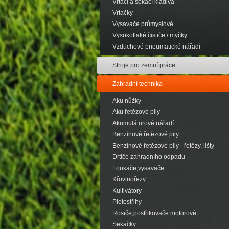
Vrtací a sekací kladiva
Vrtačky
Vysavače průmyslové
Vysokotlaké čističe / myčky
Vzduchové pneumatické nářadí
Stroje pro zemní práce
Zahradní technika
Aku nůžky
Aku řetězové pily
Akumulátorové nářadí
Benzínové řetězové pily
Benzínové řetězové pily - řetězy, lišty
Drtiče zahradního odpadu
Foukače,vysavače
Křovinořezy
Kultivátory
Plotostřihy
Rosiče,postřikovače motorové
Sekačky