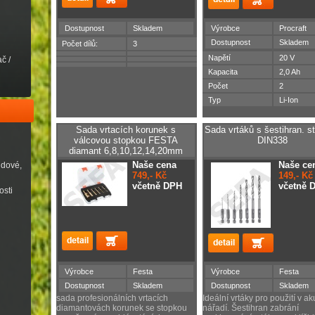
Dostupnost
Skladem
Výrobce
Procraft
Dostupnost
Skladem
Počet dílů:
3
Napětí
20 V
č /
Kapacita
2,0 Ah
Počet
2
Typ
Li-Ion
Sada vrtacích korunek s
Sada vrtáků s šestihran. s
válcovou stopkou FESTA
DIN338
diamant 6,8,10,12,14,20mm
Naše cena
Naše ce
udové,
749,- Kč
149,- Kč
včetně DPH
včetně 
osti
Výrobce
Festa
Výrobce
Festa
Dostupnost
Skladem
Dostupnost
Skladem
sada profesionálních vrtacích
Ideální vrtáky pro použití v ak
diamantovách korunek se stopkou
nářadí. Šestihran zabrání