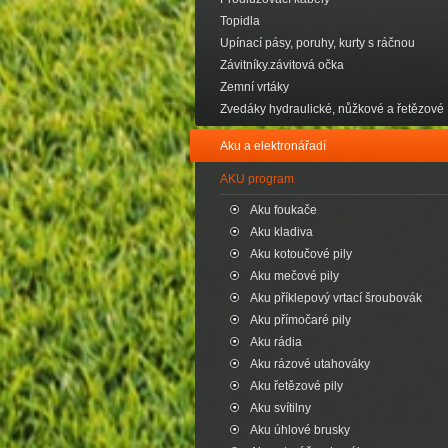
Topidla
Upínací pásy, poruhy, kurty s ráčnou
Závitníky.závitová očka
Zemní vrtáky
Zvedáky hydraulické, nůžkové a řetězové
Aku a elektronářadí
AKU program
Aku foukače
Aku kladiva
Aku kotoučové pily
Aku mečové pily
Aku příklepový vrtací šroubovák
Aku přímočaré pily
Aku rádia
Aku rázové utahováky
Aku řetězové pily
Aku svítilny
Aku úhlové brusky