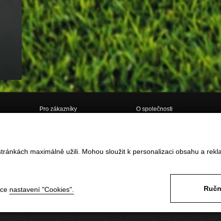
Pro zákazníky
O společnosti
Doprava
O nás
Obchodní podmínky
Kontakt
tránkách maximálně užili. Mohou sloužit k personalizaci obsahu a rekl
Vrácení zboží do 14ti dnů
GDPR
Reklamace
Často kladené dotazy
Formulář pro vrácení / reklamaci
zboží
Ručn
nce
nastavení "Cookies".
Odstoupení od smlouvy ONLINE