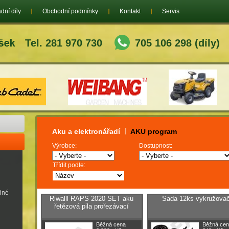
dní díly
Obchodní podmínky
Kontakt
Servis
Tel. 281 970 730
705 106 298 (díly)
Aku a elektronářadí
AKU program
Výrobce:
Dostupnost:
Třídit podle:
jiné
Riwalll RAPS 2020 SET aku
Sada 12ks vykružova
řetězová pila prořezávací
Běžná cena
Běžná cen