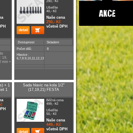
290,- Kč
Ušetříte
40,- Kč
na
Naše cena
250,- Kč
DPH
včetně DPH
Dostupnost
Skladem
Počet dílů:
8
do
Hlavice :
: 19,
6,7,8.9,10,11,12,13
82 mm +
s) + 1
Sada hlavic na kola 1/2"
Set 1
(17,19,21) FESTA
na
Běžná cena
499,- Kč
Kč
DPH
Ušetříte
50,- Kč
Naše cena
449,- Kč
včetně DPH