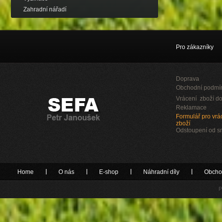
Zahradní nářadí
Pro zákazníky
Doprava
Obchodní podmí
Vrácení zboží do
Reklamace
Formulář pro vrác
zboží
Odstoupení od 
Home
O nás
E-shop
Náhradní díly
Obcho
P