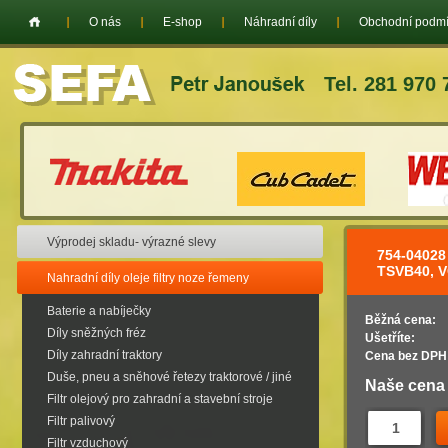
O nás
E-shop
Náhradní díly
Obchodní podm
Tel. 281 970 
Výprodej skladu- výrazné slevy
754-0402
TSVB40, 
Nahradní díly oleje filtry noze řemeny
Baterie a nabíječky
Běžná cena:
Díly sněžných fréz
Ušetříte:
Díly zahradní traktory
Cena bez DPH
Duše, pneu a sněhové řetezy traktorové / jiné
Naše cena
Filtr olejový pro zahradní a stavební stroje
Filtr palivový
Filtr vzduchový