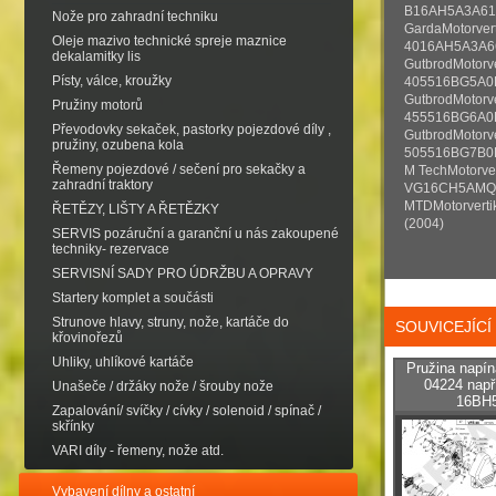
B16AH5A3A619
Nože pro zahradní techniku
GardaMotorvert
Oleje mazivo technické spreje maznice
4016AH5A3A66
dekalamitky lis
GutbrodMotorve
Písty, válce, kroužky
405516BG5A0E
GutbrodMotorve
Pružiny motorů
455516BG6A0E
Převodovky sekaček, pastorky pojezdové díly ,
GutbrodMotorve
pružiny, ozubena kola
505516BG7B0E
Řemeny pojezdové / sečení pro sekačky a
M TechMotorver
zahradní traktory
VG16CH5AMQ6
MTDMotorverti
ŘETĚZY, LIŠTY A ŘETĚZKY
(2004)
SERVIS pozáruční a garanční u nás zakoupené
techniky- rezervace
SERVISNÍ SADY PRO ÚDRŽBU A OPRAVY
Startery komplet a součásti
Strunove hlavy, struny, nože, kartáče do
SOUVICEJÍC
křovinořezů
Uhliky, uhlíkové kartáče
Pružina napín
04224 nap
Unašeče / držáky nože / šrouby nože
16BH
Zapalování/ svíčky / cívky / solenoid / spínač /
skřínky
VARI díly - řemeny, nože atd.
Vybavení dílny a ostatní