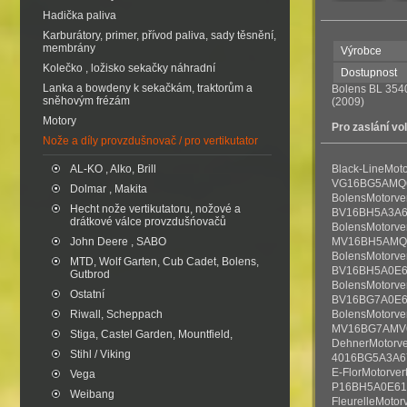
Hadička paliva
Karburátory, primer, přívod paliva, sady těsnění,
membrány
Výrobce
Kolečko , ložisko sekačky náhradní
Dostupnost
Lanka a bowdeny k sekačkám, traktorům a
Bolens BL 354
sněhovým frézám
(2009)
Motory
Pro zaslání vo
Nože a díly provzdušnovač / pro vertikutator
AL-KO , Alko, Brill
Black-LineMoto
VG16BG5AMQ6
Dolmar , Makita
BolensMotorver
Hecht nože vertikutatoru, nožové a
BV16BH5A3A68
drátkové válce provzdušńovačů
BolensMotorver
John Deere , SABO
MV16BH5AMQ6
BolensMotorver
MTD, Wolf Garten, Cub Cadet, Bolens,
BV16BH5A0E68
Gutbrod
BolensMotorver
Ostatní
BV16BG7A0E68
Riwall, Scheppach
BolensMotorver
MV16BG7AMV6
Stiga, Castel Garden, Mountfield,
DehnerMotorver
Stihl / Viking
4016BG5A3A67
E-FlorMotorvert
Vega
P16BH5A0E610
Weibang
FleurelleMotorv