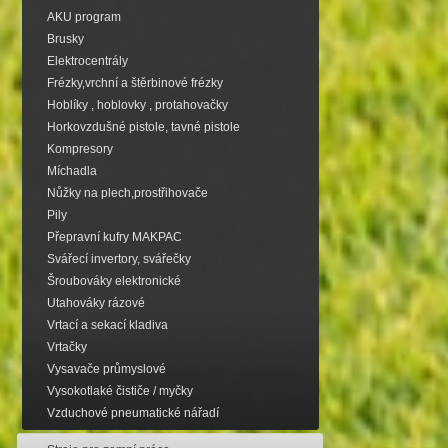
AKU program
Brusky
Elektrocentrály
Frézky,vrchní a štěrbinové frézky
Hoblíky , hoblovky , protahovačky
Horkovzdušné pistole, tavné pistole
Kompresory
Míchadla
Nůžky na plech,prostřihovače
Pily
Přepravní kufry MAKPAC
Svářecí invertory, svářečky
Šroubováky elektronické
Utahováky rázové
Vrtací a sekací kladiva
Vrtačky
Vysavače průmyslové
Vysokotlaké čističe / myčky
Vzduchové pneumatické nářadí