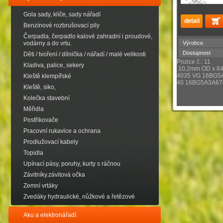
Gola sady, klíče, sady nářadí
Benzínové rozbrušovací pily
Čerpadla, čerpadlo kalové zahradní i proudové,
Výrobce
vodárny a do vrtu.
Dostupnost
Děti / tvoření / dílnička / nářadí / malé velikosti
Pozice č.: 11
Kladiva, palice, sekery
10,2mm OD x 8
4035 VG 16BG5
Kleště klempířské
40 16BG5A3A67
Kleště, siko,
Kolečka stavební
Měřidla
Postřikovače
Pracovní rukavice a ochrana
Prodlužovací kabely
Topidla
Upínací pásy, poruhy, kurty s ráčnou
Závitníky.závitová očka
Zemní vrtáky
Zvedáky hydraulické, nůžkové a řetězové
Aku a elektronářadí