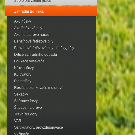
Stroje pro zemní práce
Zahradní technika
Aku nůžky
Aku řetězové pily
Akumulátorové nářadí
Benzínové řetězové pily
Benzínové řetězové pily - řetězy, lišty
Drtiče zahradního odpadu
Foukače,vysavače
Křovinořezy
Kultivátory
Plotostřihy
Rosiče,postřikovače motorové
Sekačky
Sněhové frézy
Štípače na dřevo
Travní traktory
VARI
Vertikutátory, provzdušňovače
Vyžínače