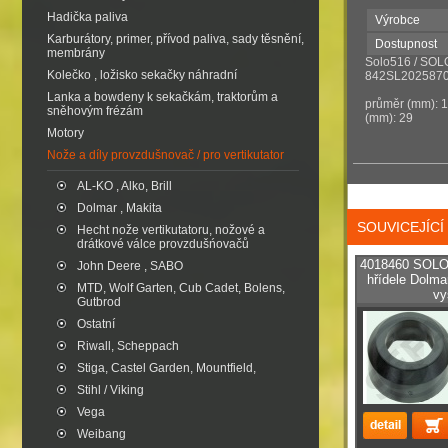
Hadička paliva
Výrobce
Karburátory, primer, přívod paliva, sady těsnění,
Dostupnost
membrány
Solo516 / SOL
Kolečko , ložisko sekačky náhradní
842SL2025870
Lanka a bowdeny k sekačkám, traktorům a
průměr (mm): 17
sněhovým frézám
(mm): 29
Motory
Nože a díly provzdušnovač / pro vertikutator
AL-KO , Alko, Brill
Dolmar , Makita
SOUVICEJÍC
Hecht nože vertikutatoru, nožové a
drátkové válce provzdušńovačů
4018460 SOLO 
John Deere , SABO
hřídele Dolm
MTD, Wolf Garten, Cub Cadet, Bolens,
vy
Gutbrod
Ostatní
Riwall, Scheppach
Stiga, Castel Garden, Mountfield,
Stihl / Viking
Vega
Weibang