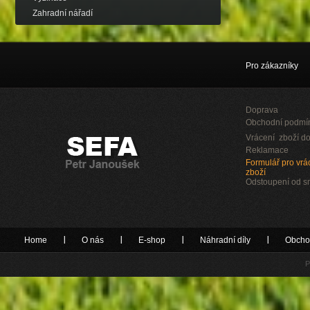
Zahradní nářadí
Pro zákazníky
Doprava
Obchodní podmí
Vrácení zboží do
Reklamace
Formulář pro vrác
zboží
Odstoupení od 
Home
O nás
E-shop
Náhradní díly
Obcho
P