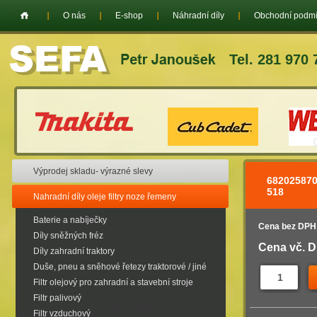
O nás
E-shop
Náhradní díly
Obchodní podm
Tel. 281 970 
Výprodej skladu- výrazné slevy
68202587
518
Nahradní díly oleje filtry noze řemeny
Baterie a nabíječky
Cena bez DPH
Díly sněžných fréz
Cena vč. 
Díly zahradní traktory
Duše, pneu a sněhové řetezy traktorové / jiné
Filtr olejový pro zahradní a stavební stroje
Filtr palivový
Filtr vzduchový