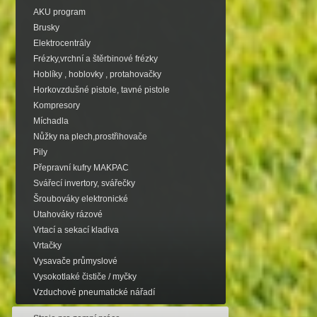
AKU program
Brusky
Elektrocentrály
Frézky,vrchní a štěrbinové frézky
Hoblíky , hoblovky , protahovačky
Horkovzdušné pistole, tavné pistole
Kompresory
Míchadla
Nůžky na plech,prostřihovače
Pily
Přepravní kufry MAKPAC
Svářecí invertory, svářečky
Šroubováky elektronické
Utahováky rázové
Vrtací a sekací kladiva
Vrtačky
Vysavače průmyslové
Vysokotlaké čističe / myčky
Vzduchové pneumatické nářadí