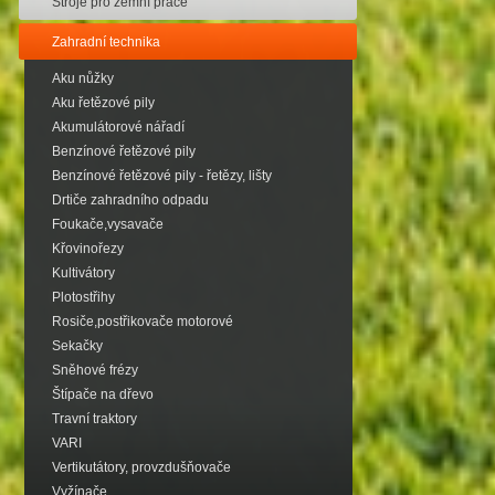
Stroje pro zemní práce
Zahradní technika
Aku nůžky
Aku řetězové pily
Akumulátorové nářadí
Benzínové řetězové pily
Benzínové řetězové pily - řetězy, lišty
Drtiče zahradního odpadu
Foukače,vysavače
Křovinořezy
Kultivátory
Plotostřihy
Rosiče,postřikovače motorové
Sekačky
Sněhové frézy
Štípače na dřevo
Travní traktory
VARI
Vertikutátory, provzdušňovače
Vyžínače