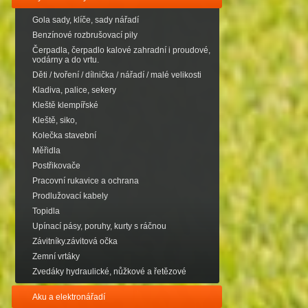
Gola sady, klíče, sady nářadí
Benzínové rozbrušovací pily
Čerpadla, čerpadlo kalové zahradní i proudové,
vodárny a do vrtu.
Děti / tvoření / dílnička / nářadí / malé velikosti
Kladiva, palice, sekery
Kleště klempířské
Kleště, siko,
Kolečka stavební
Měřidla
Postřikovače
Pracovní rukavice a ochrana
Prodlužovací kabely
Topidla
Upínací pásy, poruhy, kurty s ráčnou
Závitníky.závitová očka
Zemní vrtáky
Zvedáky hydraulické, nůžkové a řetězové
Aku a elektronářadí