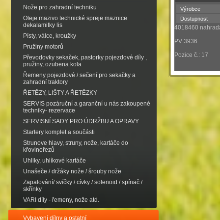
Nože pro zahradní techniku
Výrobce
Oleje mazivo technické spreje maznice
Dostupnost
dekalamitky lis
4018460 nahra
Písty, válce, kroužky
PV 3936
Pružiny motorů
Pozice č.: 17
Převodovky sekaček, pastorky pojezdové díly ,
pružiny, ozubena kola
Řemeny pojezdové / sečení pro sekačky a
zahradní traktory
ŘETĚZY, LIŠTY A ŘETĚZKY
SERVIS pozáruční a garanční u nás zakoupené
techniky- rezervace
SERVISNÍ SADY PRO ÚDRŽBU A OPRAVY
Startery komplet a součásti
Strunove hlavy, struny, nože, kartáče do
křovinořezů
Uhliky, uhlíkové kartáče
Unašeče / držáky nože / šrouby nože
Zapalování/ svíčky / cívky / solenoid / spínač /
skřínky
VARI díly - řemeny, nože atd.
Vybavení dílny a ostatní