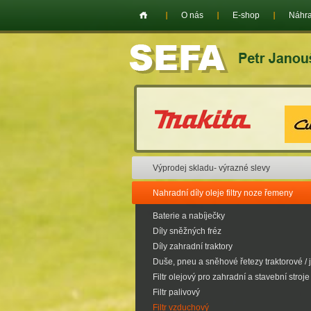
O nás
E-shop
Náhra
Výprodej skladu- výrazné slevy
Nahradní díly oleje filtry noze řemeny
Baterie a nabíječky
Díly sněžných fréz
Díly zahradní traktory
Duše, pneu a sněhové řetezy traktorové / 
Filtr olejový pro zahradní a stavební stroje
Filtr palivový
Filtr vzduchový