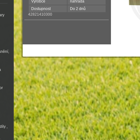
Výrobce
nahrada
Dostupnost
Do 2 dnů
42821410300
ary
snění,
a
or
íly ,
a