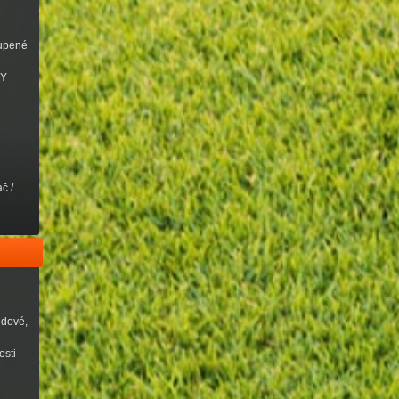
oupené
VY
č /
udové,
osti