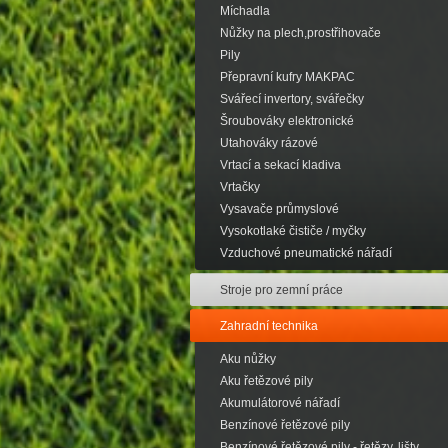
Míchadla
Nůžky na plech,prostřihovače
Pily
Přepravní kufry MAKPAC
Svářecí invertory, svářečky
Šroubováky elektronické
Utahováky rázové
Vrtací a sekací kladiva
Vrtačky
Vysavače průmyslové
Vysokotlaké čističe / myčky
Vzduchové pneumatické nářadí
Stroje pro zemní práce
Zahradní technika
Aku nůžky
Aku řetězové pily
Akumulátorové nářadí
Benzínové řetězové pily
Benzínové řetězové pily - řetězy, lišty