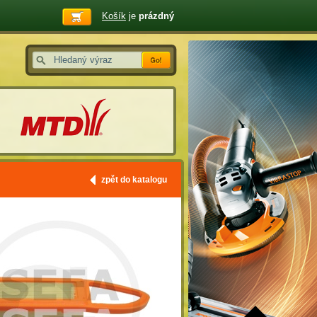
Košík
je
prázdný
zpět do katalogu