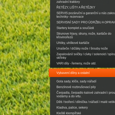
zahradní traktory
ŘETĚZY, LIŠTY A ŘETĚZKY
SERVIS pozáruční a garanční u nás zak
techniky- rezervace
SERVISNÍ SADY PRO ÚDRŽBU A OPRA
Startery komplet a součásti
Strunove hlavy, struny, nože, kartáče do
křovinořezů
Uhliky, uhlíkové kartáče
Unašeče / držáky nože / šrouby nože
Zapalování/ svíčky / cívky / solenoid / spína
skřínky
VARI díly - řemeny, nože atd.
Vybavení dílny a ostatní
Gola sady, klíče, sady nářadí
Benzínové rozbrušovací pily
Čerpadla, čerpadlo kalové zahradní i pro
vodárny a do vrtu.
Děti / tvoření / dílnička / nářadí / malé velik
Kladiva, palice, sekery
Kleště klempířské