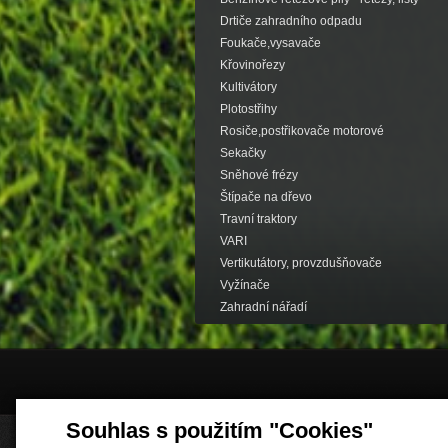
Drtiče zahradního odpadu
Foukače,vysavače
Křovinořezy
Kultivátory
Plotostřihy
Rosiče,postřikovače motorové
Sekačky
Sněhové frézy
Štípače na dřevo
Travní traktory
VARI
Vertikutátory, provzdušňovače
Vyžínače
Zahradní nářadí
Souhlas s použitím "Cookies"