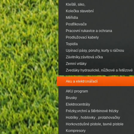
Kleště, siko,
Kolečka stavební
Měřidla
Postřikovače
Pracovní rukavice a ochrana
Prodlužovací kabely
Topidla
Upínací pásy, poruhy, kurty s ráčnou
Závitníky.závitová očka
Zemní vrtáky
Zvedáky hydraulické, nůžkové a řetězové
Aku a elektronářadí
AKU program
Brusky
Elektrocentrály
Frézky,vrchní a štěrbinové frézky
Hoblíky , hoblovky , protahovačky
Horkovzdušné pistole, tavné pistole
Kompresory