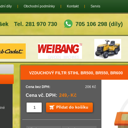
dní díly
Obchodní podmínky
Kontakt
Servis
Tel. 281 970 730
705 106 298 (díly)
VZDUCHOVÝ FILTR STIHL BR500, BR550, BR600
Cena bez DPH:
206 Kč
Cena vč. DPH:
249,- Kč
Přidat do košíku
jiné