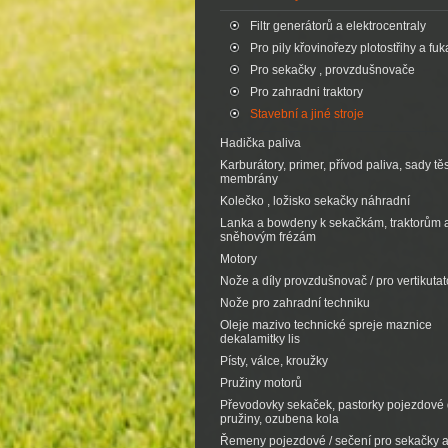
Filtr generátorů a elektrocentraly
Pro pily křovinořezy plotostřihy a fuk
Pro sekačky , provzdušnovače
Pro zahradni traktory
Stavební a jiné stroje
Hadička paliva
Karburátory, primer, přívod paliva, sady tě
membrány
Kolečko , ložisko sekačky náhradní
Lanka a bowdeny k sekačkám, traktorům 
sněhovým frézám
Motory
Nože a díly provzdušnovač / pro vertikutat
Nože pro zahradní techniku
Oleje mazivo technické spreje maznice
dekalamitky lis
Písty, válce, kroužky
Pružiny motorů
Převodovky sekaček, pastorky pojezdové d
pružiny, ozubena kola
Řemeny pojezdové / sečení pro sekačky 