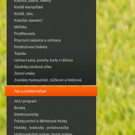
Kladiva, palice, sekery
Kleště klempířské
Kleště, siko,
Kolečka stavební
Měřidla
Postřikovače
Pracovní rukavice a ochrana
Prodlužovací kabely
Topidla
Upínací pásy, poruhy, kurty s ráčnou
Závitníky.závitová očka
Zemní vrtáky
Zvedáky hydraulické, nůžkové a řetězové
Aku a elektronářadí
AKU program
Brusky
Elektrocentrály
Frézky,vrchní a štěrbinové frézky
Hoblíky , hoblovky , protahovačky
Horkovzdušné pistole, tavné pistole