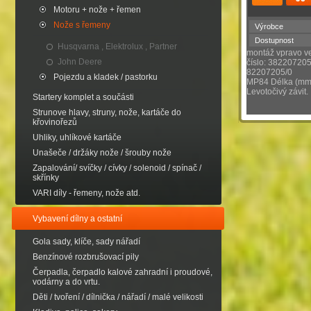
Motoru + nože + řemen
Nože s řemeny
Výrobce
Dostupnost
Husqvarna , Elektrolux , Partner
montáž vpravo ve
John Deere
číslo: 382207205
82207205/0
Pojezdu a kladek / pastorku
MP84 Délka (mm
Levotočivý závit.
Startery komplet a součásti
Strunove hlavy, struny, nože, kartáče do
křovinořezů
Uhliky, uhlíkové kartáče
Unašeče / držáky nože / šrouby nože
Zapalování/ svíčky / cívky / solenoid / spínač /
skřínky
VARI díly - řemeny, nože atd.
Vybavení dílny a ostatní
Gola sady, klíče, sady nářadí
Benzínové rozbrušovací pily
Čerpadla, čerpadlo kalové zahradní i proudové,
vodárny a do vrtu.
Děti / tvoření / dílnička / nářadí / malé velikosti