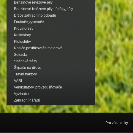
Benzínové řetězové pily
Benzínové řetězové pily - řetězy, lišty
Drtiče zahradního odpadu
Foukače,vysavače
Křovinořezy
Kultivátory
Plotostřihy
Rosiče,postřikovače motorové
Sekačky
Sněhové frézy
Štípače na dřevo
Travní traktory
VARI
Vertikutátory, provzdušňovače
Vyžínače
Zahradní nářadí
Pro zákazníky