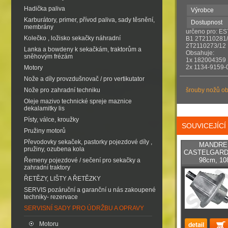
Hadička paliva
Výrobce
Karburátory, primer, přívod paliva, sady těsnění,
Dostupnost
membrány
určeno pro: E
Kolečko , ložisko sekačky náhradní
B1 2T211028
2T2110273/12
Lanka a bowdeny k sekačkám, traktorům a
Obsahuje:
sněhovým frézám
1x 182004359
2x 1134-9159-
Motory
Nože a díly provzdušnovač / pro vertikutator
Nože pro zahradní techniku
šrouby nožů ob
Oleje mazivo technické spreje maznice
dekalamitky lis
Písty, válce, kroužky
SOUVICEJÍC
Pružiny motorů
Převodovky sekaček, pastorky pojezdové díly ,
MANDRELA
pružiny, ozubena kola
CASTELGARD
98cm, 1
Řemeny pojezdové / sečení pro sekačky a
zahradní traktory
ŘETĚZY, LIŠTY A ŘETĚZKY
SERVIS pozáruční a garanční u nás zakoupené
techniky- rezervace
SERVISNÍ SADY PRO ÚDRŽBU A OPRAVY
Motoru