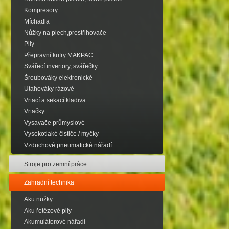
Kompresory
Míchadla
Nůžky na plech,prostřihovače
Pily
Přepravní kufry MAKPAC
Svářecí invertory, svářečky
Šroubováky elektronické
Utahováky rázové
Vrtací a sekací kladiva
Vrtačky
Vysavače průmyslové
Vysokotlaké čističe / myčky
Vzduchové pneumatické nářadí
Stroje pro zemní práce
Zahradní technika
Aku nůžky
Aku řetězové pily
Akumulátorové nářadí