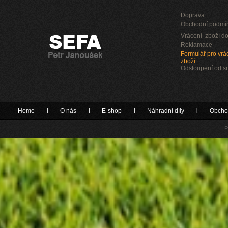
Doprava
Obchodní podmí
Vrácení zboží do
Reklamace
Formulář pro vrác
zboží
Odstoupení od 
Home
O nás
E-shop
Náhradní díly
Obcho
P