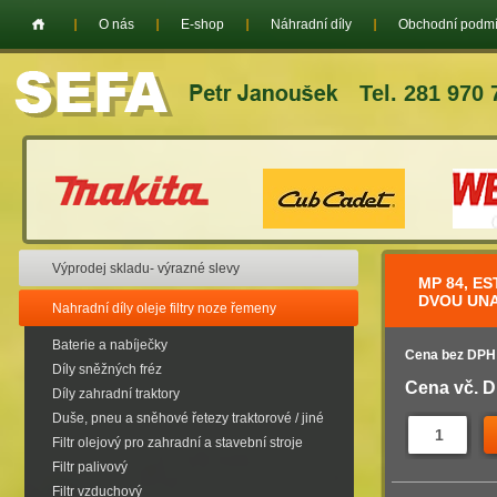
O nás
E-shop
Náhradní díly
Obchodní podm
Tel. 281 970 
Výprodej skladu- výrazné slevy
MP 84, E
DVOU UNA
Nahradní díly oleje filtry noze řemeny
Baterie a nabíječky
Cena bez DPH
Díly sněžných fréz
Cena vč. 
Díly zahradní traktory
Duše, pneu a sněhové řetezy traktorové / jiné
Filtr olejový pro zahradní a stavební stroje
Filtr palivový
Filtr vzduchový