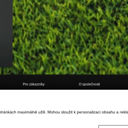
Pro zákazníky
O společnosti
Doprava
O nás
Obchodní podmínky
Kontakt
tránkách maximálně užili. Mohou sloužit k personalizaci obsahu a rekl
Vrácení zboží do 14ti dnů
GDPR
Reklamace
Často kladené dotazy
Formulář pro vrácení / reklamaci