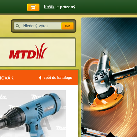
Košík
je
prázdný
AHOVÁK
zpět do katalogu