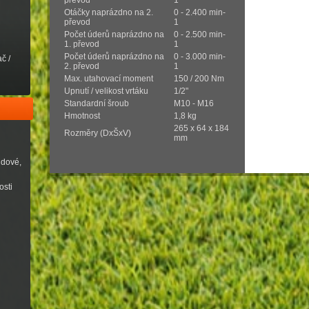
Otáčky naprázdno na 2.
0 - 2.400 min-
převod
1
Počet úderů naprázdno na
0 - 2.500 min-
1. převod
1
Počet úderů naprázdno na
0 - 3.000 min-
č /
2. převod
1
Max. utahovací moment
150 / 200 Nm
Upnutí / velikost vrtáku
1/2"
Standardní šroub
M10 - M16
Hmotnost
1,8 kg
265 x 64 x 184
Rozměry (DxŠxV)
mm
udové,
osti