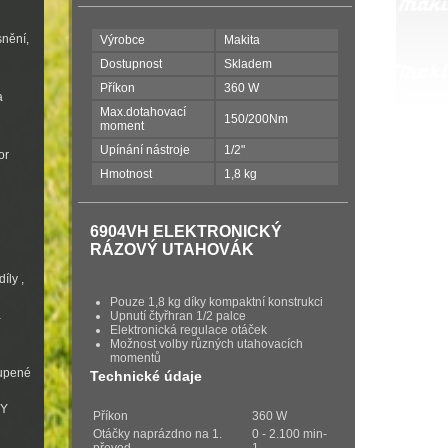
snění,
Výrobce
Makita
Dostupnost
Skladem
Příkon
360 W
a
Max.dotahovací
150/200Nm
moment
Upínání nástroje
1/2"
or
Hmotnost
1,8 kg
6904VH ELEKTRONICKÝ
RÁZOVÝ UTAHOVÁK
íly ,
Pouze 1,8 kg díky kompaktní konstrukci
a
Upnutí čtyřhran 1/2 palce
Elektronická regulace otáček
Možnost volby různých utahovacích
momentů
oupené
Technické údaje
VY
Příkon
360 W
Otáčky naprázdno na 1.
0 - 2.100 min-
převod
1