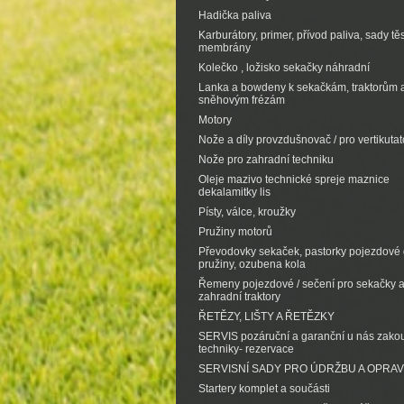
Hadička paliva
Karburátory, primer, přívod paliva, sady tě
membrány
Kolečko , ložisko sekačky náhradní
Lanka a bowdeny k sekačkám, traktorům 
sněhovým frézám
Motory
Nože a díly provzdušnovač / pro vertikutat
Nože pro zahradní techniku
Oleje mazivo technické spreje maznice
dekalamitky lis
Písty, válce, kroužky
Pružiny motorů
Převodovky sekaček, pastorky pojezdové d
pružiny, ozubena kola
Řemeny pojezdové / sečení pro sekačky 
zahradní traktory
ŘETĚZY, LIŠTY A ŘETĚZKY
SERVIS pozáruční a garanční u nás zak
techniky- rezervace
SERVISNÍ SADY PRO ÚDRŽBU A OPRA
Startery komplet a součásti