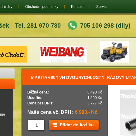
dní díly
Obchodní podmínky
Kontakt
Servis
Tel. 281 970 730
705 106 298 (díly)
MAKITA 6904 VH DVOURYCHLOSTNÍ RÁZOVÝ UT
Běžná cena:
8 490 Kč
Ušetříte:
1 500 Kč
Cena bez DPH:
5 777 Kč
Naše cena vč. DPH:
6 990,- Kč
jiné
Přidat do košíku