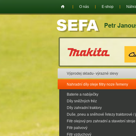
O nás
E-shop
Náhra
Výprodej skladu- výrazné slevy
Nahradní díly oleje filtry noze řemeny
Baterie a nabíječky
Díly sněžných fréz
Díly zahradní traktory
Duše, pneu a sněhové řetezy traktorové / 
Filtr olejový pro zahradní a stavební stroje
Filtr palivový
Filtr vzduchový