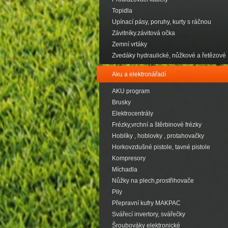
Topidla
Upínací pásy, poruhy, kurty s ráčnou
Závitníky.závitová očka
Zemní vrtáky
Zvedáky hydraulické, nůžkové a řetězové
Aku a elektronářadí
AKU program
Brusky
Elektrocentrály
Frézky,vrchní a štěrbinové frézky
Hoblíky , hoblovky , protahovačky
Horkovzdušné pistole, tavné pistole
Kompresory
Míchadla
Nůžky na plech,prostřihovače
Pily
Přepravní kufry MAKPAC
Svářecí invertory, svářečky
Šroubováky elektronické