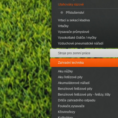
Utahováky rázové
Příslušenství
Vrtací a sekací kladiva
Vrtačky
Vysavače průmyslové
Vysokotlaké čističe / myčky
Vzduchové pneumatické nářadí
Stroje pro zemní práce
Zahradní technika
Aku nůžky
Aku řetězové pily
Akumulátorové nářadí
Benzínové řetězové pily
Benzínové řetězové pily - řetězy, lišty
Drtiče zahradního odpadu
Foukače,vysavače
Křovinořezy
Kultivátory