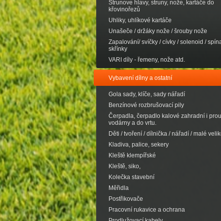
Strunove hlavy, struny, nože, kartáče do
křovinořezů
Uhliky, uhlíkové kartáče
Unašeče / držáky nože / šrouby nože
Zapalování/ svíčky / cívky / solenoid / spína
skřínky
VARI díly - řemeny, nože atd.
Vybavení dílny a ostatní
Gola sady, klíče, sady nářadí
Benzínové rozbrušovací pily
Čerpadla, čerpadlo kalové zahradní i pro
vodárny a do vrtu.
Děti / tvoření / dílnička / nářadí / malé velik
Kladiva, palice, sekery
Kleště klempířské
Kleště, siko,
Kolečka stavební
Měřidla
Postřikovače
Pracovní rukavice a ochrana
Prodlužovací kabely