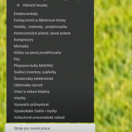
Vibrační brusky
Elektrocentrály
Frézky,vrchní a štěrbinové frézky
Hoblíky , hoblovky , protahovačky
Horkovzdušné pistole, tavné pistole
Kompresory
Míchadla
Nůžky na plech,prostřihovače
Pily
Přepravní kufry MAKPAC
Svářecí invertory, svářečky
Šroubováky elektronické
Utahováky rázové
Vrtací a sekací kladiva
Vrtačky
Vysavače průmyslové
Vysokotlaké čističe / myčky
Vzduchové pneumatické nářadí
Stroje pro zemní práce