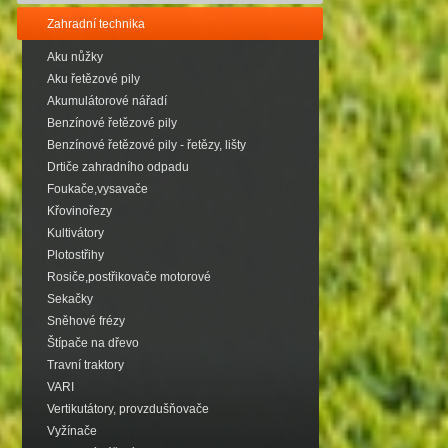
Zahradní technika
Aku nůžky
Aku řetězové pily
Akumulátorové nářadí
Benzínové řetězové pily
Benzínové řetězové pily - řetězy, lišty
Drtiče zahradního odpadu
Foukače,vysavače
Křovinořezy
Kultivátory
Plotostřihy
Rosiče,postřikovače motorové
Sekačky
Sněhové frézy
Štípače na dřevo
Travní traktory
VARI
Vertikutátory, provzdušňovače
Vyžínače