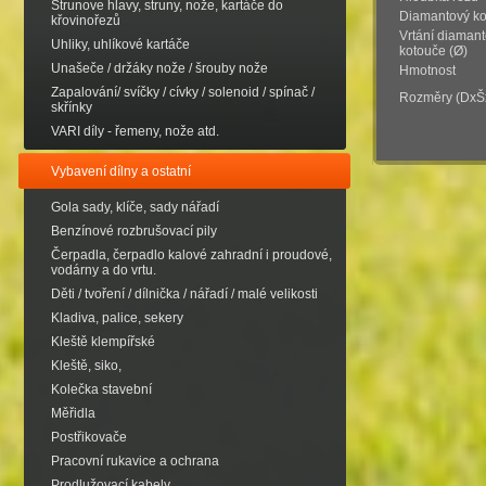
Strunove hlavy, struny, nože, kartáče do
Diamantový ko
křovinořezů
Vrtání diaman
Uhliky, uhlíkové kartáče
kotouče (Ø)
Unašeče / držáky nože / šrouby nože
Hmotnost
Zapalování/ svíčky / cívky / solenoid / spínač /
Rozměry (DxŠ
skřínky
VARI díly - řemeny, nože atd.
Vybavení dílny a ostatní
Gola sady, klíče, sady nářadí
Benzínové rozbrušovací pily
Čerpadla, čerpadlo kalové zahradní i proudové,
vodárny a do vrtu.
Děti / tvoření / dílnička / nářadí / malé velikosti
Kladiva, palice, sekery
Kleště klempířské
Kleště, siko,
Kolečka stavební
Měřidla
Postřikovače
Pracovní rukavice a ochrana
Prodlužovací kabely