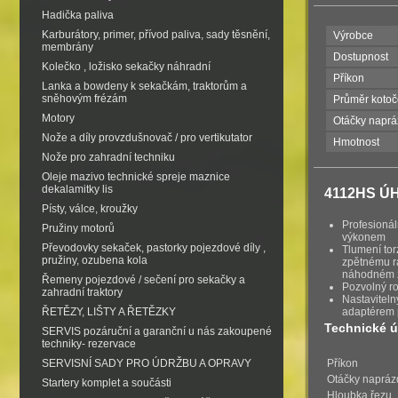
Hadička paliva
Karburátory, primer, přívod paliva, sady těsnění,
Výrobce
membrány
Dostupnost
Kolečko , ložisko sekačky náhradní
Příkon
Lanka a bowdeny k sekačkám, traktorům a
sněhovým frézám
Průměr kotoč
Motory
Otáčky napr
Nože a díly provzdušnovač / pro vertikutator
Hmotnost
Nože pro zahradní techniku
Oleje mazivo technické spreje maznice
dekalamitky lis
4112HS Ú
Písty, válce, kroužky
Profesionál
Pružiny motorů
výkonem
Převodovky sekaček, pastorky pojezdové díly ,
Tlumení tor
pružiny, ozubena kola
zpětnému rá
náhodném z
Řemeny pojezdové / sečení pro sekačky a
Pozvolný r
zahradní traktory
Nastaviteln
ŘETĚZY, LIŠTY A ŘETĚZKY
adaptérem p
Technické ú
SERVIS pozáruční a garanční u nás zakoupené
techniky- rezervace
Příkon
SERVISNÍ SADY PRO ÚDRŽBU A OPRAVY
Otáčky naprá
Startery komplet a součásti
Hloubka řezu