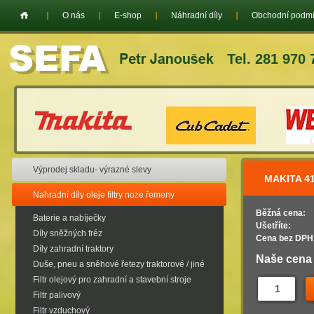
O nás
E-shop
Náhradní díly
Obchodní podm
Tel. 281 970 
Výprodej skladu- výrazné slevy
MAKITA 4
Nahradní díly oleje filtry noze řemeny
Běžná cena:
Baterie a nabíječky
Ušetříte:
Díly sněžných fréz
Cena bez DPH
Díly zahradní traktory
Naše cena
Duše, pneu a sněhové řetezy traktorové / jiné
Filtr olejový pro zahradní a stavební stroje
Filtr palivový
Filtr vzduchový