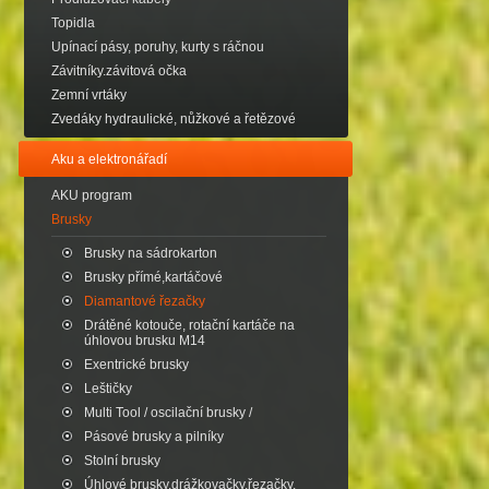
Topidla
Upínací pásy, poruhy, kurty s ráčnou
Závitníky.závitová očka
Zemní vrtáky
Zvedáky hydraulické, nůžkové a řetězové
Aku a elektronářadí
AKU program
Brusky
Brusky na sádrokarton
Brusky přímé,kartáčové
Diamantové řezačky
Drátěné kotouče, rotační kartáče na
úhlovou brusku M14
Exentrické brusky
Leštičky
Multi Tool / oscilační brusky /
Pásové brusky a pilníky
Stolní brusky
Úhlové brusky,drážkovačky,řezačky.