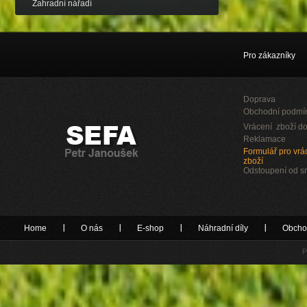
Zahradní nářadí
Pro zákazníky
Doprava
Obchodní podmí
Vrácení zboží do
Reklamace
Formulář pro vrác
zboží
Odstoupení od 
Home
O nás
E-shop
Náhradní díly
Obcho
P