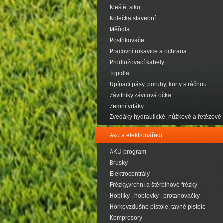
Kleště, siko,
Kolečka stavební
Měřidla
Postřikovače
Pracovní rukavice a ochrana
Prodlužovací kabely
Topidla
Upínací pásy, poruhy, kurty s ráčnou
Závitníky.závitová očka
Zemní vrtáky
Zvedáky hydraulické, nůžkové a řetězové
Aku a elektronářadí
AKU program
Brusky
Elektrocentrály
Frézky,vrchní a štěrbinové frézky
Hoblíky , hoblovky , protahovačky
Horkovzdušné pistole, tavné pistole
Kompresory