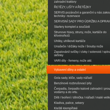
zahradní traktory
ŘETĚZY, LIŠTY A ŘETĚZKY
SERVIS pozáruční a garanční u nás zak
techniky- rezervace
SERVISNÍ SADY PRO ÚDRŽBU A OPRA
Startery komplet a součásti
Strunove hlavy, struny, nože, kartáče do
křovinořezů
Uhliky, uhlíkové kartáče
Unašeče / držáky nože / šrouby nože
Zapalování/ svíčky / cívky / solenoid / spína
skřínky
VARI díly - řemeny, nože atd.
Vybavení dílny a ostatní
Gola sady, klíče, sady nářadí
Benzínové rozbrušovací pily
Čerpadla, čerpadlo kalové zahradní i pro
vodárny a do vrtu.
Děti / tvoření / dílnička / nářadí / malé velik
Kladiva, palice, sekery
Kleště klempířské