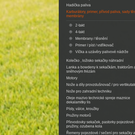
Hadička paliva
Karburátory, primer, přívod paliva, sady tě
membrány
2-takt
4-takt
Membrany / těsnění
Primer / píst / vstřikovač
Víčka a uzávěry palivové nádrže
Kolečko , ložisko sekačky náhradní
Lanka a bowdeny k sekačkám, traktorům 
sněhovým frézám
Motory
Nože a díly provzdušnovač / pro vertikutat
Nože pro zahradní techniku
Oleje mazivo technické spreje maznice
dekalamitky lis
Písty, válce, kroužky
Pružiny motorů
Převodovky sekaček, pastorky pojezdové d
pružiny, ozubena kola
Řemeny pojezdové / sečení pro sekačky 