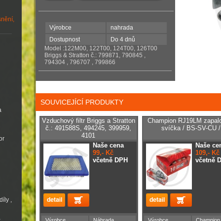
snění,
Výrobce
nahrada
Dostupnost
Do 4 dnů
Model :122M00, 122T00, 124T00, 126T00
Briggs & Stratton č.: 799871, 790845 ,
794304 , 796707 , 799866
SOUVICEJÍCÍ PRODUKTY
a
Vzduchový filtr Briggs a Stratton
Champion RJ19LM zapal
č.: 491588S, 494245, 399959,
svíčka / BS-SV-CU /
4101
or
Naše cena
Naše ce
99,- Kč
109,- Kč
včetně DPH
včetně 
íly ,
a
Výrobce
Náhrada
Výrobce
Champion