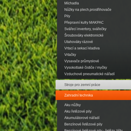
Míchadla
Nůžky na plech,prostřihovače
Pily
Přepravní kufry MAKPAC
Svářecí invertory, svářečky
Šroubováky elektronické
Utahováky rázové
Vrtací a sekací kladiva
Vrtačky
Vysavače průmyslové
Vysokotlaké čističe / myčky
Vzduchové pneumatické nářadí
Stroje pro zemní práce
Zahradní technika
Aku nůžky
Aku řetězové pily
Akumulátorové nářadí
Benzínové řetězové pily
Benzínové řetězové pily - řetězy, lišty