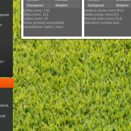
Dostupnost
Skladem
Dostupnost
Skladem
Délka (mm): 130
Velikost závitu (mm):M14
Šířka (mm): 113
Délka závitu (mm):9,5
oupené
Výška (mm): 20
Rozměr klíče (mm):20,8
Tento produkt samostatně
Odrušený rezistor:ano
VY
nezasíláme / nebo 1 kus /
č /
udové,
osti