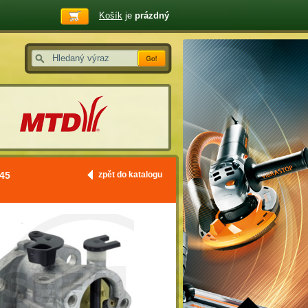
Košík
je
prázdný
45
zpět do katalogu