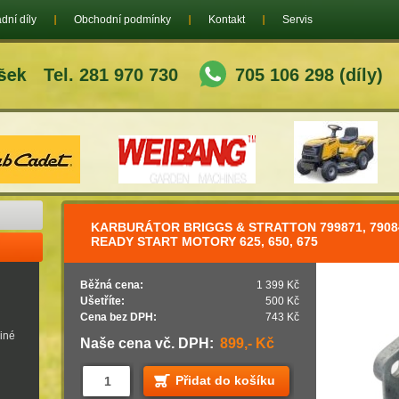
dní díly
Obchodní podmínky
Kontakt
Servis
Tel. 281 970 730
705 106 298 (díly)
KARBURÁTOR BRIGGS & STRATTON 799871, 7908
READY START MOTORY 625, 650, 675
Běžná cena:
1 399 Kč
Ušetříte:
500 Kč
Cena bez DPH:
743 Kč
jiné
Naše cena vč. DPH:
899,- Kč
Přidat do košíku