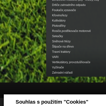
Drtiče zahradního odpadu
Foukače,vysavače
Křovinořezy
Kultivátory
Plotostřihy
Rosiče,postřikovače motorové
Sekačky
Sněhové frézy
Štípače na dřevo
Travní traktory
VARI
Vertikutátory, provzdušňovače
Vyžínače
Zahradní nářadí
Souhlas s použitím "Cookies"