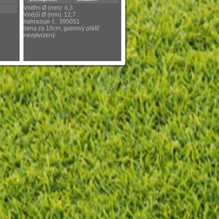
Vnitřní Ø (mm): 6,3
Vnější Ø (mm): 12,7
nahrazuje č.: 395051
cena za 10cm, gumový plášť
nevytvrzený