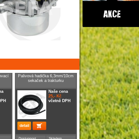
ovací
Palivová hadička 6,3mm/10cm
sekaček a trakturku
na
Naše cena
25,- Kč
DPH
včetně DPH
Dostupnost
Skladem