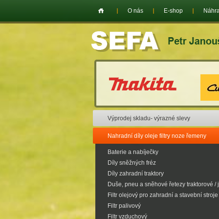
O nás
E-shop
Náhra
Výprodej skladu- výrazné slevy
Nahradní díly oleje filtry noze řemeny
Baterie a nabíječky
Díly sněžných fréz
Díly zahradní traktory
Duše, pneu a sněhové řetezy traktorové / 
Filtr olejový pro zahradní a stavební stroje
Filtr palivový
Filtr vzduchový