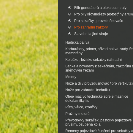
Filtr generátorů a elektrocentraly
Pro pily křovinořezy plotostřihy a fuk
Pro sekačky , provzdušnovače
Pro zahradni traktory
Stavební a jiné stroje
Hadička paliva
Karburátory, primer, přívod paliva, sady tě
membrány
Kolečko , ložisko sekačky náhradní
Lanka a bowdeny k sekačkám, traktorům 
sněhovým frézám
Motory
Nože a díly provzdušnovač / pro vertikutat
Nože pro zahradní techniku
Oleje mazivo technické spreje maznice
dekalamitky lis
Písty, válce, kroužky
Pružiny motorů
Převodovky sekaček, pastorky pojezdové d
pružiny, ozubena kola
Řemeny pojezdové / sečení pro sekačky 