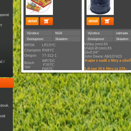
oupené
VY
Výrobce
NGK
Výrobce
nahrada
Dostupnost
Skladem
Dostupnost
Skladem
Výška (mm):65
BRISK
LR15YC
Vnější Ø (mm):65
Champion
RN9YC
Závit:3/4"
Oregon
77-312-1
John Deere: AM107423
Kupte v sadě s filtry a ušetř
WR7DC
č /
Bosch
F7RTC
Vari
1,4l sae 30 k filtru za 229,-
F6RTC
udové,
osti