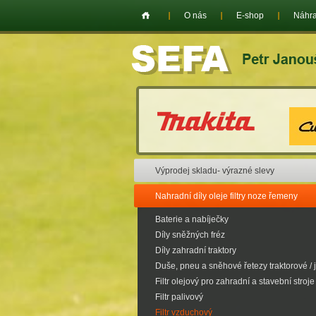
O nás
E-shop
Náhra
Výprodej skladu- výrazné slevy
Nahradní díly oleje filtry noze řemeny
Baterie a nabíječky
Díly sněžných fréz
Díly zahradní traktory
Duše, pneu a sněhové řetezy traktorové / 
Filtr olejový pro zahradní a stavební stroje
Filtr palivový
Filtr vzduchový