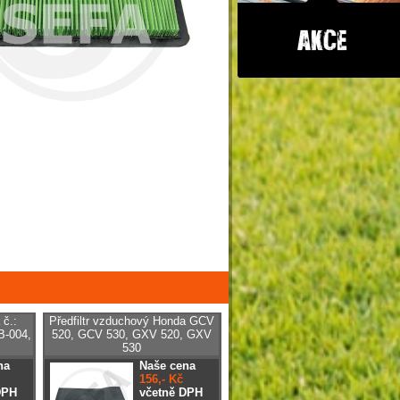
č.:
Předfiltr vzduchový Honda GCV
B-004,
520, GCV 530, GXV 520, GXV
530
na
Naše cena
156,- Kč
DPH
včetně DPH