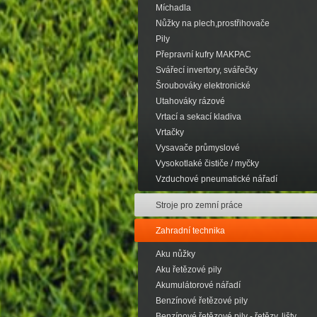
Míchadla
Nůžky na plech,prostřihovače
Pily
Přepravní kufry MAKPAC
Svářecí invertory, svářečky
Šroubováky elektronické
Utahováky rázové
Vrtací a sekací kladiva
Vrtačky
Vysavače průmyslové
Vysokotlaké čističe / myčky
Vzduchové pneumatické nářadí
Stroje pro zemní práce
Zahradní technika
Aku nůžky
Aku řetězové pily
Akumulátorové nářadí
Benzínové řetězové pily
Benzínové řetězové pily - řetězy, lišty