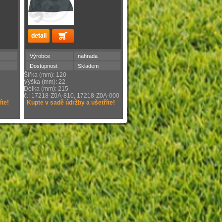
Výrobce
nahrada
Dostupnost
Skladem
Šířka (mm): 120
Výška (mm): 22
Délka (mm): 215
č.: 17218-Z0A-810, 17218-Z0A-000
íte!
Kupte v sadě údržby a ušetříte!