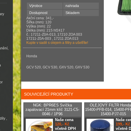
Výrobce
nahrada
Dostupnost
Skladem
ary
Akční cena: 341,-
Šířka (mm): 120
Výška (mm): 22
Délka (mm): 215 hf2417
č.: 17211-Z0A-013, 17210 ZOA 003
17211-Z0A-003 , 17211 ZOA 013
Kupte v sadě s olejem a filtry a ušetříte!
snění,
Honda
a
GCV 520, GCV 530, GXV 520, GXV 530
or
SOUVICEJÍCÍ PRODUKTY
NGK: BPR6ES Svíčka
OLEJOVÝ FILTR Honda 
zapalovací 21mm klíč 3121-C5-
15400-PFB-014, 15400-PF
0046 / 1P96
15400-PJ7-015
íly ,
Naše cena
Naše ce
120,- Kč
199,- Kč
včetně DPH
včetně 
a