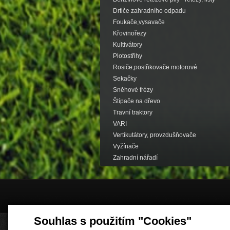
Drtiče zahradního odpadu
Foukače,vysavače
Křovinořezy
Kultivátory
Plotostřihy
Rosiče,postřikovače motorové
Sekačky
Sněhové frézy
Štípače na dřevo
Travní traktory
VARI
Vertikutátory, provzdušňovače
Vyžínače
Zahradní nářadí
Souhlas s použitím "Cookies"