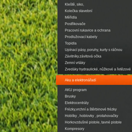
Kleště, siko,
Kolečka stavební
Měřidla
Postřikovače
Pracovní rukavice a ochrana
Prodlužovací kabely
Topidla
Upínací pásy, poruhy, kurty s ráčnou
Závitníky.závitová očka
Zemní vrtáky
Zvedáky hydraulické, nůžkové a řetězové
Aku a elektronářadí
AKU program
Brusky
Elektrocentrály
Frézky,vrchní a štěrbinové frézky
Hoblíky , hoblovky , protahovačky
Horkovzdušné pistole, tavné pistole
Kompresory