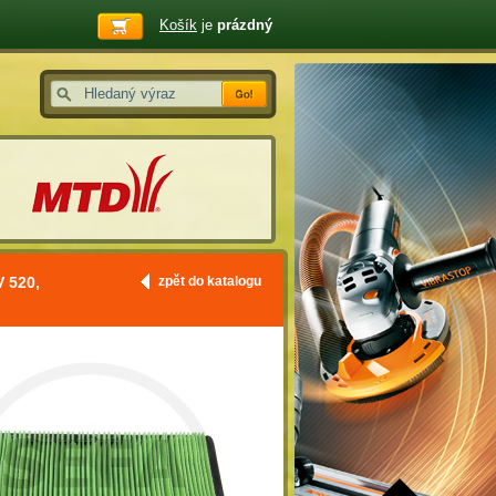
Košík
je
prázdný
 520,
zpět do katalogu