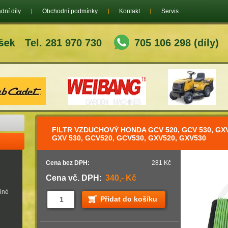
dní díly
Obchodní podmínky
Kontakt
Servis
Tel. 281 970 730
705 106 298 (díly)
FILTR VZDUCHOVÝ HONDA GCV 520, GCV 530, GXV
GXV 530, GCV520, GCV530, GXV520, GXV530
Cena bez DPH:
281 Kč
Cena vč. DPH:
340,- Kč
jiné
Přidat do košíku