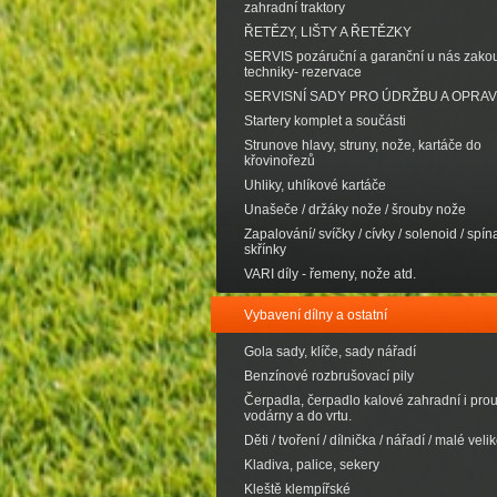
zahradní traktory
ŘETĚZY, LIŠTY A ŘETĚZKY
SERVIS pozáruční a garanční u nás zak
techniky- rezervace
SERVISNÍ SADY PRO ÚDRŽBU A OPRA
Startery komplet a součásti
Strunove hlavy, struny, nože, kartáče do
křovinořezů
Uhliky, uhlíkové kartáče
Unašeče / držáky nože / šrouby nože
Zapalování/ svíčky / cívky / solenoid / spína
skřínky
VARI díly - řemeny, nože atd.
Vybavení dílny a ostatní
Gola sady, klíče, sady nářadí
Benzínové rozbrušovací pily
Čerpadla, čerpadlo kalové zahradní i pro
vodárny a do vrtu.
Děti / tvoření / dílnička / nářadí / malé velik
Kladiva, palice, sekery
Kleště klempířské