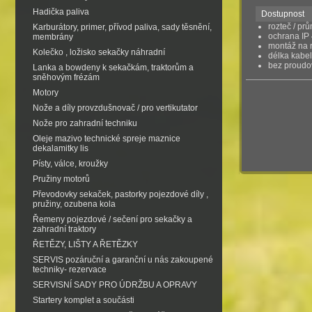
Hadička paliva
Dostupnost
rozteč / prů
Karburátory, primer, přívod paliva, sady těsnění,
ochrana IP
membrány
montáž na 
Kolečko , ložisko sekačky náhradní
délka kabe
bez proudo
Lanka a bowdeny k sekačkám, traktorům a
sněhovým frézám
Motory
Nože a díly provzdušnovač / pro vertikutator
Nože pro zahradní techniku
Oleje mazivo technické spreje maznice
dekalamitky lis
Písty, válce, kroužky
Pružiny motorů
Převodovky sekaček, pastorky pojezdové díly ,
pružiny, ozubena kola
Řemeny pojezdové / sečení pro sekačky a
zahradní traktory
ŘETĚZY, LIŠTY A ŘETĚZKY
SERVIS pozáruční a garanční u nás zakoupené
techniky- rezervace
SERVISNÍ SADY PRO ÚDRŽBU A OPRAVY
Startery komplet a součásti