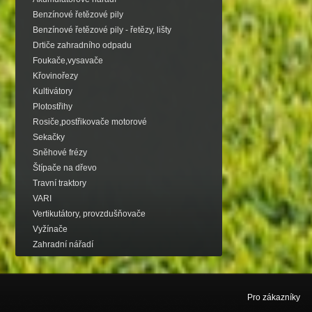
Benzínové řetězové pily
Benzínové řetězové pily - řetězy, lišty
Drtiče zahradního odpadu
Foukače,vysavače
Křovinořezy
Kultivátory
Plotostřihy
Rosiče,postřikovače motorové
Sekačky
Sněhové frézy
Štípače na dřevo
Travní traktory
VARI
Vertikutátory, provzdušňovače
Vyžínače
Zahradní nářadí
Pro zákazníky