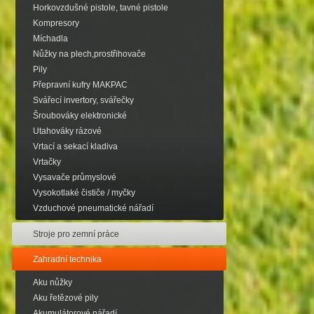
Horkovzdušné pistole, tavné pistole
Kompresory
Míchadla
Nůžky na plech,prostřihovače
Pily
Přepravní kufry MAKPAC
Svářecí invertory, svářečky
Šroubováky elektronické
Utahováky rázové
Vrtací a sekací kladiva
Vrtačky
Vysavače průmyslové
Vysokotlaké čističe / myčky
Vzduchové pneumatické nářadí
Stroje pro zemní práce
Zahradní technika
Aku nůžky
Aku řetězové pily
Akumulátorové nářadí