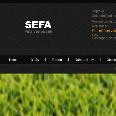
Doprava
Obchodní podmí
Vrácení zboží do
Reklamace
Formulář pro vrác
zboží
Odstoupení od 
Home
O nás
E-shop
Náhradní díly
Obcho
P