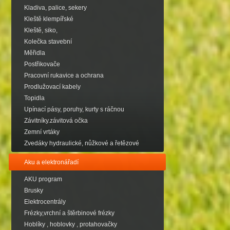
Kladiva, palice, sekery
Kleště klempířské
Kleště, siko,
Kolečka stavební
Měřidla
Postřikovače
Pracovní rukavice a ochrana
Prodlužovací kabely
Topidla
Upínací pásy, poruhy, kurty s ráčnou
Závitníky.závitová očka
Zemní vrtáky
Zvedáky hydraulické, nůžkové a řetězové
Aku a elektronářadí
AKU program
Brusky
Elektrocentrály
Frézky,vrchní a štěrbinové frézky
Hoblíky , hoblovky , protahovačky