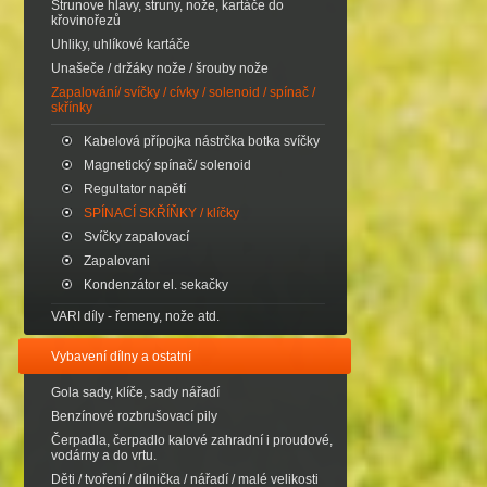
Strunove hlavy, struny, nože, kartáče do
křovinořezů
Uhliky, uhlíkové kartáče
Unašeče / držáky nože / šrouby nože
Zapalování/ svíčky / cívky / solenoid / spínač /
skřínky
Kabelová přípojka nástrčka botka svíčky
Magnetický spínač/ solenoid
Regultator napětí
SPÍNACÍ SKŘÍŇKY / klíčky
Svíčky zapalovací
Zapalovani
Kondenzátor el. sekačky
VARI díly - řemeny, nože atd.
Vybavení dílny a ostatní
Gola sady, klíče, sady nářadí
Benzínové rozbrušovací pily
Čerpadla, čerpadlo kalové zahradní i proudové,
vodárny a do vrtu.
Děti / tvoření / dílnička / nářadí / malé velikosti