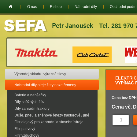
O nás
E-shop
Náhradní díly
Obchodní podm
Tel. 281 970 
Výprodej skladu- výrazné slevy
ELEKTRIC
VYPÍNAČ 
Nahradní díly oleje filtry noze řemeny
Baterie a nabíječky
Cena bez DPH
Díly sněžných fréz
Cena vč. 
Díly zahradní traktory
Duše, pneu a sněhové řetezy traktorové / jiné
Filtr olejový pro zahradní a stavební stroje
Filtr palivový
Filtr vzduchový