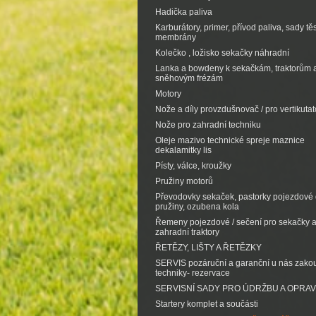
Hadička paliva
Karburátory, primer, přívod paliva, sady tě
membrány
Kolečko , ložisko sekačky náhradní
Lanka a bowdeny k sekačkám, traktorům 
sněhovým frézám
Motory
Nože a díly provzdušnovač / pro vertikutat
Nože pro zahradní techniku
Oleje mazivo technické spreje maznice
dekalamitky lis
Písty, válce, kroužky
Pružiny motorů
Převodovky sekaček, pastorky pojezdové d
pružiny, ozubena kola
Řemeny pojezdové / sečení pro sekačky 
zahradní traktory
ŘETĚZY, LIŠTY A ŘETĚZKY
SERVIS pozáruční a garanční u nás zak
techniky- rezervace
SERVISNÍ SADY PRO ÚDRŽBU A OPRA
Startery komplet a součásti