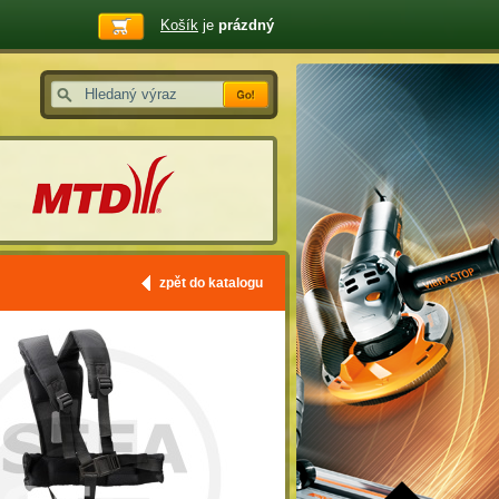
Košík
je
prázdný
zpět do katalogu