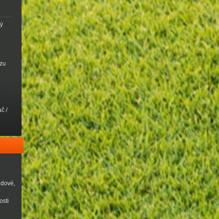
vý
ezu
č /
udové,
osti