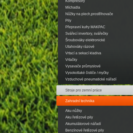
Kompresory
Míchadla
Nůžky na plech,prostřihovače
Pily
Přepravní kufry MAKPAC
Svářecí invertory, svářečky
Šroubováky elektronické
Utahováky rázové
Vrtací a sekací kladiva
Vrtačky
Vysavače průmyslové
Vysokotlaké čističe / myčky
Vzduchové pneumatické nářadí
Stroje pro zemní práce
Zahradní technika
Aku nůžky
Aku řetězové pily
Akumulátorové nářadí
Benzínové řetězové pily