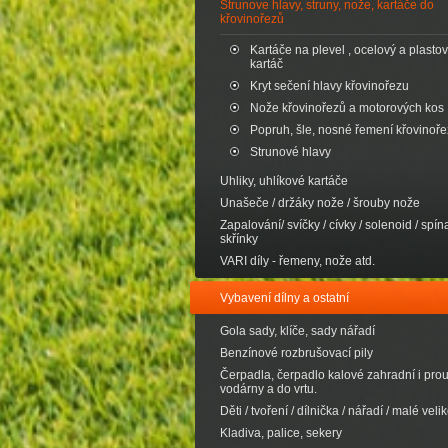
Strunove hlavy, struny, nože, kartáče do
křovinořezů
Kartáče na plevel , ocelový a plasto
kartáč
Kryt sečení hlavy křovinořezu
Nože křovinořezů a motorových kos
Popruh, šle, nosné řemení křovinoř
Strunové hlavy
Uhliky, uhlíkové kartáče
Unašeče / držáky nože / šrouby nože
Zapalování/ svíčky / cívky / solenoid / spína
skřínky
VARI díly - řemeny, nože atd.
Vybavení dílny a ostatní
Gola sady, klíče, sady nářadí
Benzínové rozbrušovací pily
Čerpadla, čerpadlo kalové zahradní i pro
vodárny a do vrtu.
Děti / tvoření / dílnička / nářadí / malé velik
Kladiva, palice, sekery