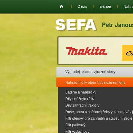
O nás
E-shop
Náhra
Výprodej skladu- výrazné slevy
Nahradní díly oleje filtry noze řemeny
Baterie a nabíječky
Díly sněžných fréz
Díly zahradní traktory
Duše, pneu a sněhové řetezy traktorové / 
Filtr olejový pro zahradní a stavební stroje
Filtr palivový
Filtr vzduchový