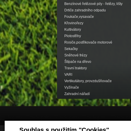
Benzínové řetězové pily - řetězy, lišty
Drtiče zahradního odpadu
Foukače,vysavače
Křovinořezy
Kultivátory
Plotostřihy
Rosiče,postřikovače motorové
Sekačky
Sněhové frézy
Štípače na dřevo
Travní traktory
VARI
Vertikutátory, provzdušňovače
Vyžínače
Zahradní nářadí
Souhlas s použitím "Cookies"