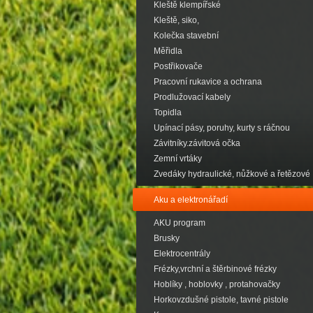
Kleště klempířské
Kleště, siko,
Kolečka stavební
Měřidla
Postřikovače
Pracovní rukavice a ochrana
Prodlužovací kabely
Topidla
Upínací pásy, poruhy, kurty s ráčnou
Závitníky.závitová očka
Zemní vrtáky
Zvedáky hydraulické, nůžkové a řetězové
Aku a elektronářadí
AKU program
Brusky
Elektrocentrály
Frézky,vrchní a štěrbinové frézky
Hoblíky , hoblovky , protahovačky
Horkovzdušné pistole, tavné pistole