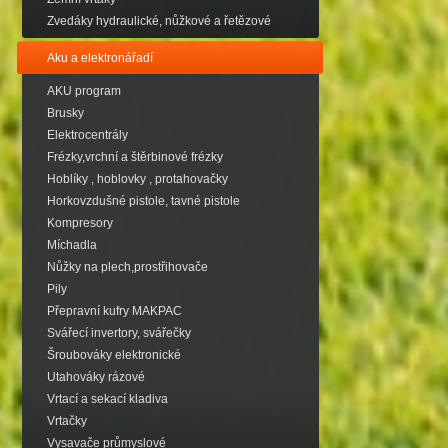
Zvedáky hydraulické, nůžkové a řetězové
Aku a elektronářadí
AKU program
Brusky
Elektrocentrály
Frézky,vrchní a štěrbinové frézky
Hoblíky , hoblovky , protahovačky
Horkovzdušné pistole, tavné pistole
Kompresory
Míchadla
Nůžky na plech,prostřihovače
Pily
Přepravní kufry MAKPAC
Svářecí invertory, svářečky
Šroubováky elektronické
Utahováky rázové
Vrtací a sekací kladiva
Vrtačky
Vysavače průmyslové