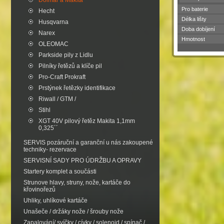
Dolmar a Makita
Pro baterie
Hecht
Délka lišty
Husqvarna
Doba dobíjení
Narex
Hmotnost
OLEOMAC
Parkside pily z Lidlu
Pilníky řetězů a klíče pil
Pro-Craft Prokraft
Prstýnek řetězky identifikace
Riwall / GTM /
Stihl
XGT 40V pilový řetěz Makita 1,1mm
0,325´´
SERVIS pozáruční a garanční u nás zakoupené
techniky- rezervace
SERVISNÍ SADY PRO ÚDRŽBU A OPRAVY
Startery komplet a součásti
Strunove hlavy, struny, nože, kartáče do
křovinořezů
Uhliky, uhlíkové kartáče
Unašeče / držáky nože / šrouby nože
Zapalování/ svíčky / cívky / solenoid / spínač /