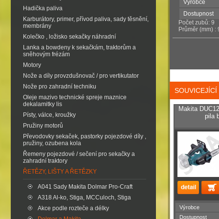
Výrobce
Hadička paliva
Dostupnost
Karburátory, primer, přívod paliva, sady těsnění,
Počet zubů: 9
membrány
Průměr (mm) : 
Kolečko , ložisko sekačky náhradní
Lanka a bowdeny k sekačkám, traktorům a
sněhovým frézám
Motory
Nože a díly provzdušnovač / pro vertikutator
Nože pro zahradní techniku
SOUVICEJÍC
Oleje mazivo technické spreje maznice
dekalamitky lis
Makita DUC12
Písty, válce, kroužky
pila
Pružiny motorů
Převodovky sekaček, pastorky pojezdové díly ,
pružiny, ozubena kola
Řemeny pojezdové / sečení pro sekačky a
zahradní traktory
ŘETĚZY, LIŠTY A ŘETĚZKY
A041 Sady Makita Dolmar Pro-Craft
A318 Al-ko, Stiga, MCCuloch, Stiga
Výrobce
Akce podle rozteče a délky
Dostupnost