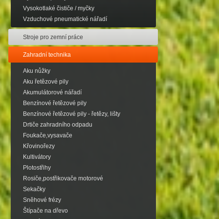
Vysokotlaké čističe / myčky
Vzduchové pneumatické nářadí
Stroje pro zemní práce
Zahradní technika
Aku nůžky
Aku řetězové pily
Akumulátorové nářadí
Benzínové řetězové pily
Benzínové řetězové pily - řetězy, lišty
Drtiče zahradního odpadu
Foukače,vysavače
Křovinořezy
Kultivátory
Plotostřihy
Rosiče,postřikovače motorové
Sekačky
Sněhové frézy
Štípače na dřevo