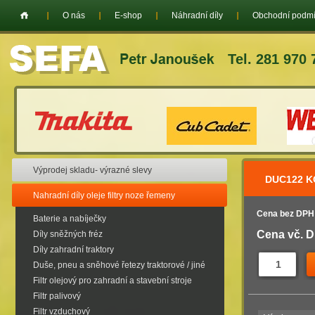
O nás
E-shop
Náhradní díly
Obchodní podm
Tel. 281 970 
Výprodej skladu- výrazné slevy
DUC122 K
Nahradní díly oleje filtry noze řemeny
Cena bez DPH
Baterie a nabíječky
Cena vč. 
Díly sněžných fréz
Díly zahradní traktory
Duše, pneu a sněhové řetezy traktorové / jiné
Filtr olejový pro zahradní a stavební stroje
Filtr palivový
Filtr vzduchový