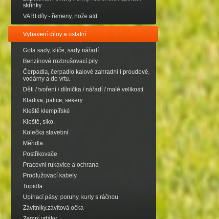
skřínky
VARI díly - řemeny, nože atd.
Vybavení dílny a ostatní
Gola sady, klíče, sady nářadí
Benzínové rozbrušovací pily
Čerpadla, čerpadlo kalové zahradní i proudové,
vodárny a do vrtu.
Děti / tvoření / dílnička / nářadí / malé velikosti
Kladiva, palice, sekery
Kleště klempířské
Kleště, siko,
Kolečka stavební
Měřidla
Postřikovače
Pracovní rukavice a ochrana
Prodlužovací kabely
Topidla
Upínací pásy, poruhy, kurty s ráčnou
Závitníky.závitová očka
Zemní vrtáky