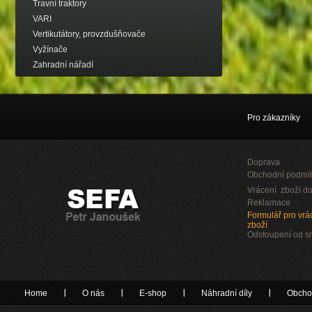
Travní traktory
VARI
Vertikutátory, provzdušňovače
Vyžínače
Zahradní nářadí
Pro zákazníky
Doprava
Obchodní podmí
Vrácení zboží do
Reklamace
Formulář pro vrác
zboží
Odstoupení od 
Home
O nás
E-shop
Náhradní díly
Obcho