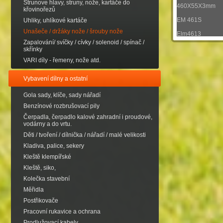
Strunove hlavy, struny, nože, kartáče do
460X55X3mm
křovinořezů
EM 461S
Uhliky, uhlíkové kartáče
Unašeče / držáky nože / šrouby nože
Elm4613
Zapalování/ svíčky / cívky / solenoid / spínač /
skřínky
VARI díly - řemeny, nože atd.
Vybavení dílny a ostatní
Gola sady, klíče, sady nářadí
Benzínové rozbrušovací pily
Čerpadla, čerpadlo kalové zahradní i proudové,
vodárny a do vrtu.
Děti / tvoření / dílnička / nářadí / malé velikosti
Kladiva, palice, sekery
Kleště klempířské
Kleště, siko,
Kolečka stavební
Měřidla
Postřikovače
Pracovní rukavice a ochrana
Prodlužovací kabely