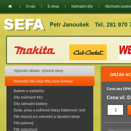
O nás
E-shop
Náhradní díly
Obchodní podm
Tel. 281 970 
Výprodej skladu- výrazné slevy
DRŽÁK NO
Nahradní díly oleje filtry noze řemeny
Cena bez DPH
Baterie a nabíječky
Cena vč. 
Díly sněžných fréz
Díly zahradní traktory
Duše, pneu a sněhové řetezy traktorové / jiné
Filtr olejový pro zahradní a stavební stroje
Filtr palivový
Filtr vzduchový