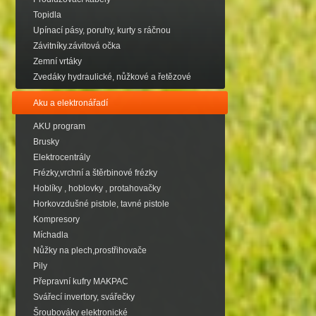
Topidla
Upínací pásy, poruhy, kurty s ráčnou
Závitníky.závitová očka
Zemní vrtáky
Zvedáky hydraulické, nůžkové a řetězové
Aku a elektronářadí
AKU program
Brusky
Elektrocentrály
Frézky,vrchní a štěrbinové frézky
Hoblíky , hoblovky , protahovačky
Horkovzdušné pistole, tavné pistole
Kompresory
Míchadla
Nůžky na plech,prostřihovače
Pily
Přepravní kufry MAKPAC
Svářecí invertory, svářečky
Šroubováky elektronické