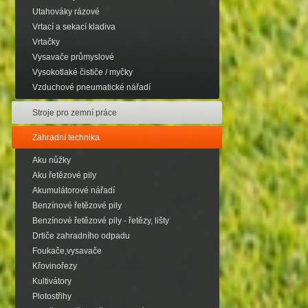
Utahováky rázové
Vrtací a sekací kladiva
Vrtačky
Vysavače průmyslové
Vysokotlaké čističe / myčky
Vzduchové pneumatické nářadí
Stroje pro zemní práce
Zahradní technika
Aku nůžky
Aku řetězové pily
Akumulátorové nářadí
Benzínové řetězové pily
Benzínové řetězové pily - řetězy, lišty
Drtiče zahradního odpadu
Foukače,vysavače
Křovinořezy
Kultivátory
Plotostřihy