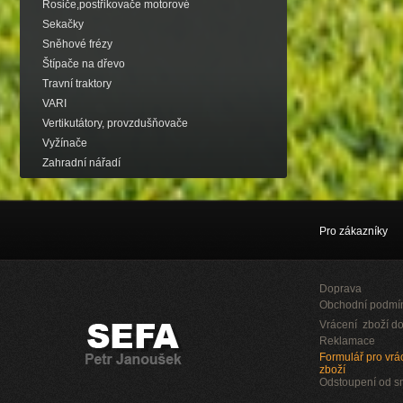
Rosiče,postřikovače motorové
Sekačky
Sněhové frézy
Štípače na dřevo
Travní traktory
VARI
Vertikutátory, provzdušňovače
Vyžínače
Zahradní nářadí
Pro zákazníky
Doprava
Obchodní podmí
Vrácení zboží do
Reklamace
Formulář pro vrác
zboží
Odstoupení od 