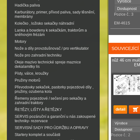
Výrobce
Hadička paliva
Dostupnost
Karburátory, primer, přívod paliva, sady těsnění,
Pozice č.: 3
membrány
EM-461S
Kolečko , ložisko sekačky náhradní
Lanka a bowdeny k sekačkám, traktorům a
sněhovým frézám
Motory
SOUVICEJÍC
Nože a díly provzdušnovač / pro vertikutator
Nože pro zahradní techniku
nůž 46 cm mul
Oleje mazivo technické spreje maznice
EM
dekalamitky lis
Písty, válce, kroužky
Pružiny motorů
Převodovky sekaček, pastorky pojezdové díly ,
pružiny, ozubena kola
Řemeny pojezdové / sečení pro sekačky a
zahradní traktory
ŘETĚZY, LIŠTY A ŘETĚZKY
SERVIS pozáruční a garanční u nás zakoupené
techniky- rezervace
Výrobce
SERVISNÍ SADY PRO ÚDRŽBU A OPRAVY
Dostupnost
Startery komplet a součásti
Pozice č.: 2