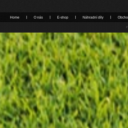
Home
O nás
E-shop
Náhradní díly
Obcho
P