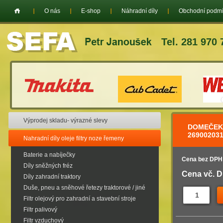
O nás
E-shop
Náhradní díly
Obchodní podm
Tel. 281 970 
Výprodej skladu- výrazné slevy
DOMEČEK 
269002031
Nahradní díly oleje filtry noze řemeny
Baterie a nabíječky
Cena bez DPH
Díly sněžných fréz
Cena vč. 
Díly zahradní traktory
Duše, pneu a sněhové řetezy traktorové / jiné
Filtr olejový pro zahradní a stavební stroje
Filtr palivový
Filtr vzduchový