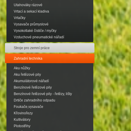
Utahováky rázové
Vrtací a sekací kladiva
Vrtačky
Vysavače průmyslové
Vysokotlaké čističe / myčky
Vzduchové pneumatické nářadí
Stroje pro zemní práce
Zahradní technika
Aku nůžky
Aku řetězové pily
Akumulátorové nářadí
Benzínové řetězové pily
Benzínové řetězové pily - řetězy, lišty
Drtiče zahradního odpadu
Foukače,vysavače
Křovinořezy
Kultivátory
Plotostřihy