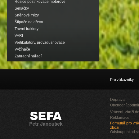
Rosiče,postřikovače motorové
Sekačky
Sněhové frézy
Štípače na dřevo
Travní traktory
VARI
Vertikutátory, provzdušňovače
Vyžínače
Zahradní nářadí
Pro zákazníky
Doprava
Obchodní podmí
Vrácení zboží do
Reklamace
Formulář pro vrác
zboží
Odstoupení od 