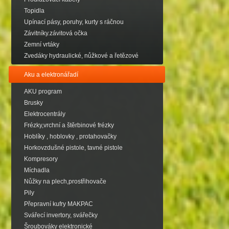
Topidla
Upínací pásy, poruhy, kurty s ráčnou
Závitníky.závitová očka
Zemní vrtáky
Zvedáky hydraulické, nůžkové a řetězové
Aku a elektronářadí
AKU program
Brusky
Elektrocentrály
Frézky,vrchní a štěrbinové frézky
Hoblíky , hoblovky , protahovačky
Horkovzdušné pistole, tavné pistole
Kompresory
Míchadla
Nůžky na plech,prostřihovače
Pily
Přepravní kufry MAKPAC
Svářecí invertory, svářečky
Šroubováky elektronické