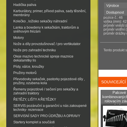
Hadička paliva
Výrobce
Karburátory, primer, přívod paliva, sady těsnění,
Dostupnost
membrány
pozice č.: 46
Kolečko , ložisko sekačky náhradní
výška (mm): 42
průměr vnější 
Lanka a bowdeny k sekačkám, traktorům a
průměr vnitřní 
sněhovým frézám
průměr drážky 
Motory
Nože a díly provzdušnovač / pro vertikutator
Nože pro zahradní techniku
Tento produkt 
Oleje mazivo technické spreje maznice
dekalamitky lis
Písty, válce, kroužky
Pružiny motorů
Převodovky sekaček, pastorky pojezdové díly ,
SOUVICEJÍC
pružiny, ozubena kola
Řemeny pojezdové / sečení pro sekačky a
Palcové 
zahradní traktory
kombinovaných
ŘETĚZY, LIŠTY A ŘETĚZKY
rolovacím zá
(videop
SERVIS pozáruční a garanční u nás zakoupené
techniky- rezervace
SERVISNÍ SADY PRO ÚDRŽBU A OPRAVY
Startery komplet a součásti