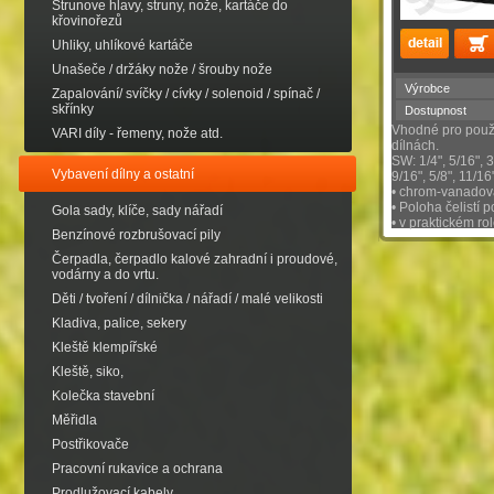
Strunove hlavy, struny, nože, kartáče do
křovinořezů
Uhliky, uhlíkové kartáče
Unašeče / držáky nože / šrouby nože
Výrobce
Zapalování/ svíčky / cívky / solenoid / spínač /
skřínky
Dostupnost
Vhodné pro použi
VARI díly - řemeny, nože atd.
dílnách.
SW: 1/4", 5/16", 3/
Vybavení dílny a ostatní
9/16", 5/8", 11/16"
• chrom-vanadov
• Poloha čelistí 
Gola sady, klíče, sady nářadí
• v praktickém r
Benzínové rozbrušovací pily
Čerpadla, čerpadlo kalové zahradní i proudové,
vodárny a do vrtu.
Děti / tvoření / dílnička / nářadí / malé velikosti
Kladiva, palice, sekery
Kleště klempířské
Kleště, siko,
Kolečka stavební
Měřidla
Postřikovače
Pracovní rukavice a ochrana
Prodlužovací kabely