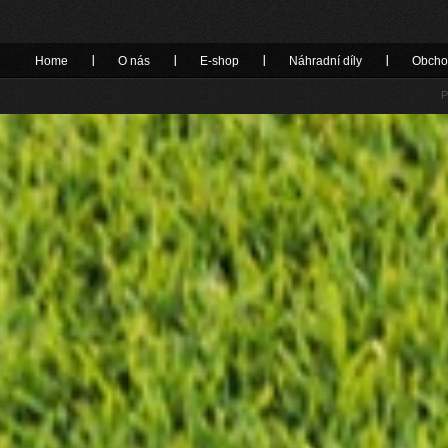
Home
O nás
E-shop
Náhradní díly
Obcho
P