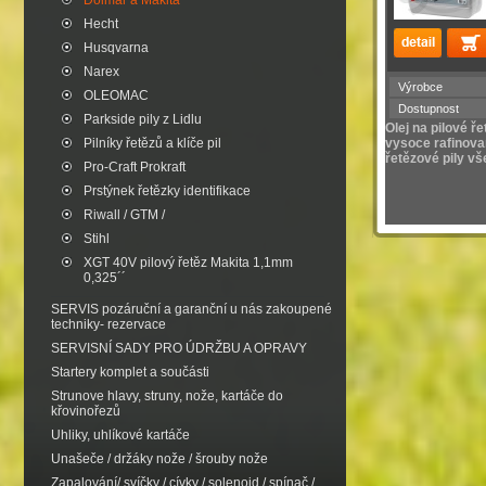
Dolmar a Makita
Hecht
Husqvarna
Narex
Výrobce
OLEOMAC
Dostupnost
Parkside pily z Lidlu
Olej na pilové ře
Pilníky řetězů a klíče pil
vysoce rafinova
řetězové pily v
Pro-Craft Prokraft
Prstýnek řetězky identifikace
Riwall / GTM /
Stihl
XGT 40V pilový řetěz Makita 1,1mm
0,325´´
SERVIS pozáruční a garanční u nás zakoupené
techniky- rezervace
SERVISNÍ SADY PRO ÚDRŽBU A OPRAVY
Startery komplet a součásti
Strunove hlavy, struny, nože, kartáče do
křovinořezů
Uhliky, uhlíkové kartáče
Unašeče / držáky nože / šrouby nože
Zapalování/ svíčky / cívky / solenoid / spínač /