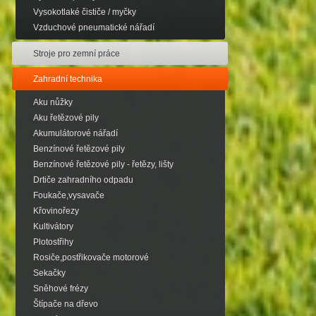
Vysokotlaké čističe / myčky
Vzduchové pneumatické nářadí
Stroje pro zemní práce
Zahradní technika
Aku nůžky
Aku řetězové pily
Akumulátorové nářadí
Benzínové řetězové pily
Benzínové řetězové pily - řetězy, lišty
Drtiče zahradního odpadu
Foukače,vysavače
Křovinořezy
Kultivátory
Plotostřihy
Rosiče,postřikovače motorové
Sekačky
Sněhové frézy
Štípače na dřevo