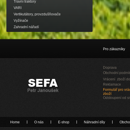
Travní traktory
VARI
Vertikutátory, provzdušňovače
Vyžínače
Zahradní nářadí
Pro zákazníky
Doprava
Obchodní podmí
Vrácení zboží do
Reklamace
Formulář pro vrác
zboží
Odstoupení od 
Home
O nás
E-shop
Náhradní díly
Obcho