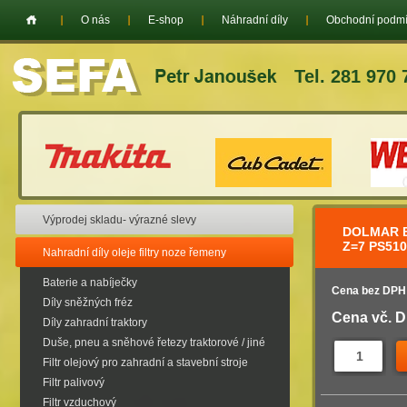
O nás
E-shop
Náhradní díly
Obchodní podm
Tel. 281 970 
Výprodej skladu- výrazné slevy
DOLMAR B
Z=7 PS510
Nahradní díly oleje filtry noze řemeny
Baterie a nabíječky
Cena bez DPH
Díly sněžných fréz
Cena vč. 
Díly zahradní traktory
Duše, pneu a sněhové řetezy traktorové / jiné
Filtr olejový pro zahradní a stavební stroje
Filtr palivový
Filtr vzduchový