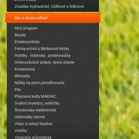
Zvedáky hydraulické, nůžkové a řetězové
Aku a elektronářadí
AKU program
Brusky
Elektrocentrály
Frézky,vrchní a štěrbinové frézky
Hoblíky , hoblovky , protahovačky
Horkovzdušné pistole, tavné pistole
Kompresory
Míchadla
Nůžky na plech,prostřihovače
Pily
Přepravní kufry MAKPAC
Svářecí invertory, svářečky
Šroubováky elektronické
Utahováky rázové
Vrtací a sekací kladiva
Vrtačky
Vysavače průmyslové