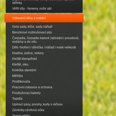
skřínky
VARI díly - řemeny, nože atd.
Vybavení dílny a ostatní
Gola sady, klíče, sady nářadí
Benzínové rozbrušovací pily
Čerpadla, čerpadlo kalové zahradní i proudové,
vodárny a do vrtu.
Děti / tvoření / dílnička / nářadí / malé velikosti
Kladiva, palice, sekery
Kleště klempířské
Kleště, siko,
Kolečka stavební
Měřidla
Postřikovače
Pracovní rukavice a ochrana
Prodlužovací kabely
Topidla
Upínací pásy, poruhy, kurty s ráčnou
Závitníky.závitová očka
Zemní vrtáky