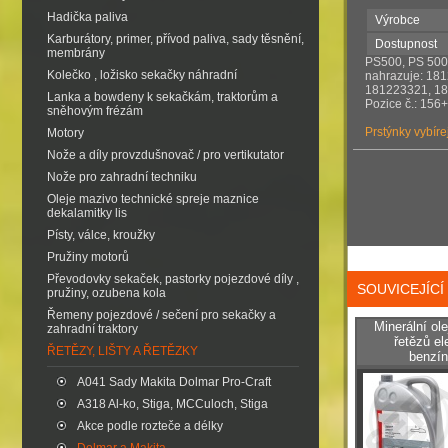
Hadička paliva
Výrobce
Karburátory, primer, přívod paliva, sady těsnění,
Dostupnost
membrány
PS500, PS 500
Kolečko , ložisko sekačky náhradní
nahrazuje: 18
181223321, 1
Lanka a bowdeny k sekačkám, traktorům a
Pozice č.: 156
sněhovým frézám
Prstýnky vybíre
Motory
Nože a díly provzdušnovač / pro vertikutator
Nože pro zahradní techniku
Oleje mazivo technické spreje maznice
dekalamitky lis
Písty, válce, kroužky
Pružiny motorů
Převodovky sekaček, pastorky pojezdové díly ,
SOUVICEJÍC
pružiny, ozubena kola
Řemeny pojezdové / sečení pro sekačky a
Minerální ol
zahradní traktory
řetězů el
ŘETĚZY, LIŠTY A ŘETĚZKY
benzín
A041 Sady Makita Dolmar Pro-Craft
A318 Al-ko, Stiga, MCCuloch, Stiga
Akce podle rozteče a délky