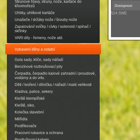
Strunove hlavy, struny, nože, kartáče do
křovinořezů
Dostupnost
Uhliky, uhlíkové kartáče
524 SWE
Unašeče / držáky nože / šrouby nože
Zapalování/ svíčky / cívky / solenoid / spínač /
skřínky
VARI díly - řemeny, nože atd.
Vybavení dílny a ostatní
Gola sady, klíče, sady nářadí
Benzínové rozbrušovací pily
Čerpadla, čerpadlo kalové zahradní i proudové,
vodárny a do vrtu.
Děti / tvoření / dílnička / nářadí / malé velikosti
Kladiva, palice, sekery
Kleště klempířské
Kleště, siko,
Kolečka stavební
Měřidla
Postřikovače
Pracovní rukavice a ochrana
Prodlužovací kabely