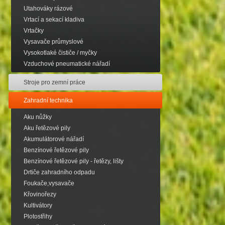
Utahováky rázové
Vrtací a sekací kladiva
Vrtačky
Vysavače průmyslové
Vysokotlaké čističe / myčky
Vzduchové pneumatické nářadí
Stroje pro zemní práce
Zahradní technika
Aku nůžky
Aku řetězové pily
Akumulátorové nářadí
Benzínové řetězové pily
Benzínové řetězové pily - řetězy, lišty
Drtiče zahradního odpadu
Foukače,vysavače
Křovinořezy
Kultivátory
Plotostřihy