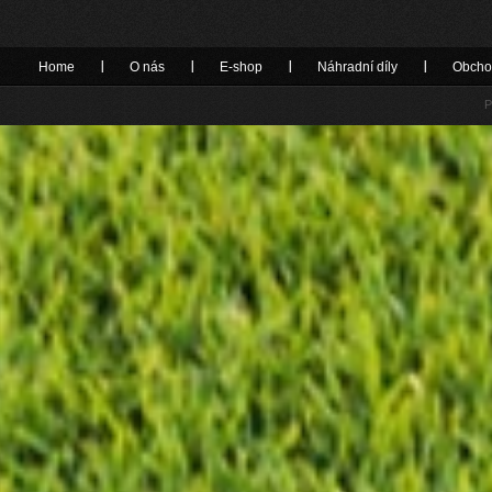
Home
O nás
E-shop
Náhradní díly
Obcho
P