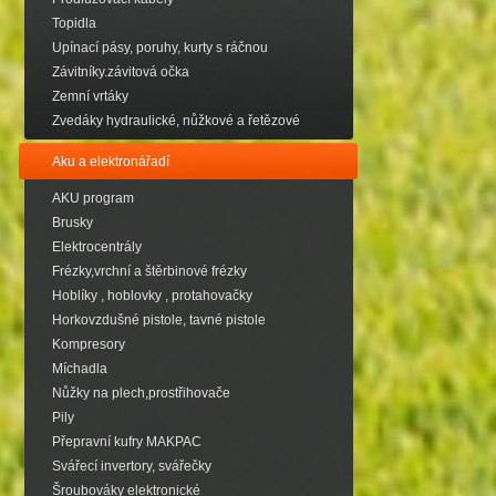
Topidla
Upínací pásy, poruhy, kurty s ráčnou
Závitníky.závitová očka
Zemní vrtáky
Zvedáky hydraulické, nůžkové a řetězové
Aku a elektronářadí
AKU program
Brusky
Elektrocentrály
Frézky,vrchní a štěrbinové frézky
Hoblíky , hoblovky , protahovačky
Horkovzdušné pistole, tavné pistole
Kompresory
Míchadla
Nůžky na plech,prostřihovače
Pily
Přepravní kufry MAKPAC
Svářecí invertory, svářečky
Šroubováky elektronické