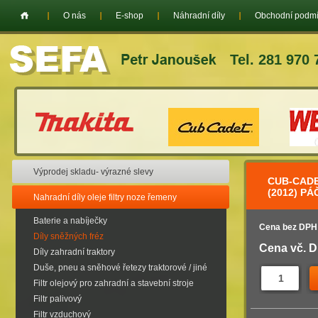
O nás
E-shop
Náhradní díly
Obchodní podm
Tel. 281 970 
Výprodej skladu- výrazné slevy
CUB-CADE
(2012) P
Nahradní díly oleje filtry noze řemeny
Baterie a nabíječky
Cena bez DPH
Díly sněžných fréz
Cena vč. 
Díly zahradní traktory
Duše, pneu a sněhové řetezy traktorové / jiné
Filtr olejový pro zahradní a stavební stroje
Filtr palivový
Filtr vzduchový