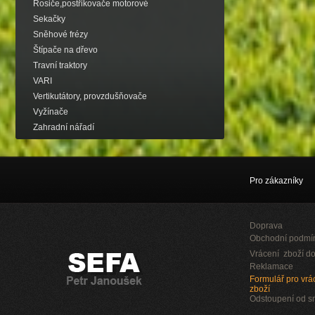
Rosiče,postřikovače motorové
Sekačky
Sněhové frézy
Štípače na dřevo
Travní traktory
VARI
Vertikutátory, provzdušňovače
Vyžínače
Zahradní nářadí
Pro zákazníky
Doprava
Obchodní podmí
Vrácení zboží do
Reklamace
Formulář pro vrác
zboží
Odstoupení od 