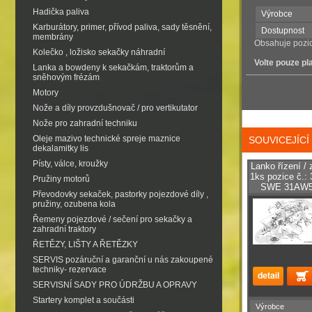
Hadička paliva
Výrobce
Karburátory, primer, přívod paliva, sady těsnění,
Dostupnost
membrány
Obsahuje pozic
Kolečko , ložisko sekačky náhradní
Volte pouze pl
Lanka a bowdeny k sekačkám, traktorům a
sněhovým frézám
Motory
Nože a díly provzdušnovač / pro vertikutator
Nože pro zahradní techniku
Oleje mazivo technické spreje maznice
SOUVICEJÍC
dekalamitky lis
Písty, válce, kroužky
Lanko řízení / 
1ks pozice č.:
Pružiny motorů
SWE 31AW53
Převodovky sekaček, pastorky pojezdové díly ,
pružiny, ozubena kola
Řemeny pojezdové / sečení pro sekačky a
zahradní traktory
ŘETĚZY, LIŠTY A ŘETĚZKY
SERVIS pozáruční a garanční u nás zakoupené
techniky- rezervace
SERVISNÍ SADY PRO ÚDRŽBU A OPRAVY
Startery komplet a součásti
Výrobce