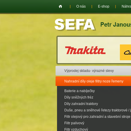
O nás
E-shop
Náhra
Výprodej skladu- výrazné slevy
Nahradní díly oleje filtry noze řemeny
Baterie a nabíječky
Díly sněžných fréz
Díly zahradní traktory
Duše, pneu a sněhové řetezy traktorové / 
Filtr olejový pro zahradní a stavební stroje
Filtr palivový
Filtr vzduchový