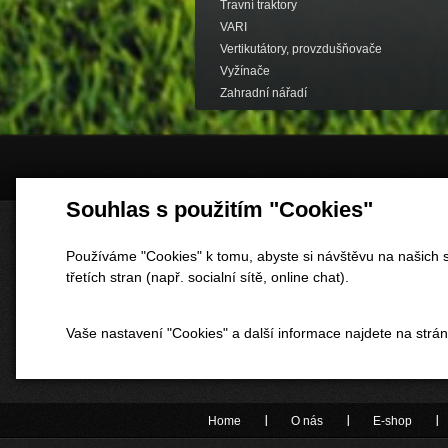
Travní traktory
VARI
Vertikutátory, provzdušňovače
Vyžínače
Zahradní nářadí
Souhlas s použitím "Cookies"
Používáme "Cookies" k tomu, abyste si návštěvu na našich s
třetích stran (např. socialní sítě, online chat).
Vaše nastavení "Cookies" a další informace najdete na strá
Home
O nás
E-shop