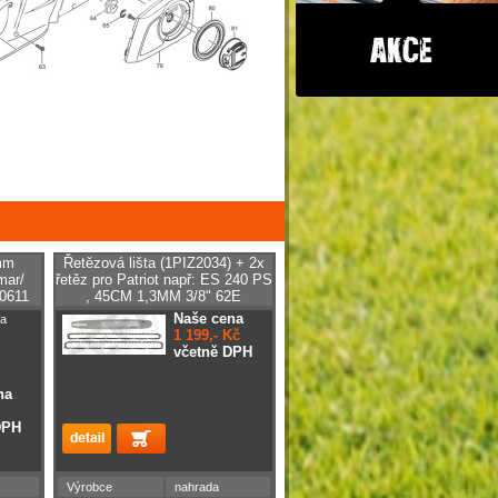
 mm
Řetězová lišta (1PIZ2034) + 2x
mar/
řetěz pro Patriot např: ES 240 PS
0611
, 45CM 1,3MM 3/8" 62E
Naše cena
a
1 199,- Kč
včetně DPH
na
DPH
Výrobce
nahrada