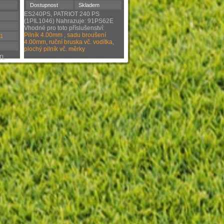
Dostupnost
Skladem
ES240PS, PATRIOT 240 PS
(1PIL1046) Nahrazuje: 91PS62E
Vhodné pro toto příslušenství:
Pilník 4.00mm
,
sadu broušení
,1
4.00mm
,
ruční bruska vč. vodítka
,
plochý pilník vč. měrky
TL