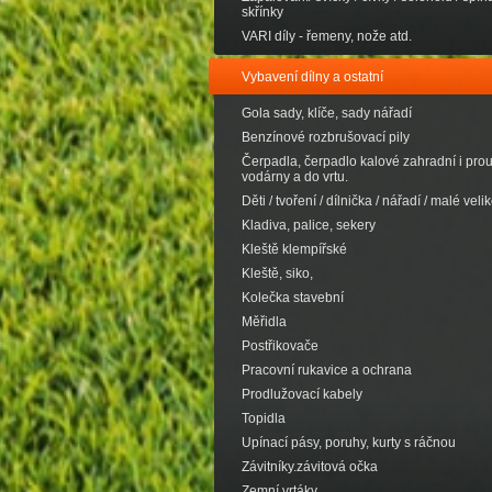
skřínky
VARI díly - řemeny, nože atd.
Vybavení dílny a ostatní
Gola sady, klíče, sady nářadí
Benzínové rozbrušovací pily
Čerpadla, čerpadlo kalové zahradní i pro
vodárny a do vrtu.
Děti / tvoření / dílnička / nářadí / malé velik
Kladiva, palice, sekery
Kleště klempířské
Kleště, siko,
Kolečka stavební
Měřidla
Postřikovače
Pracovní rukavice a ochrana
Prodlužovací kabely
Topidla
Upínací pásy, poruhy, kurty s ráčnou
Závitníky.závitová očka
Zemní vrtáky