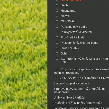
Dolmar a Makita
Hecht
Husqvarna
Narex
OLEOMAC
Parkside pily z Lidlu
Pilníky řetězů a klíče pil
Pro-Craft Prokraft
Prstýnek řetězky identifikace
Riwall / GTM /
Stihl
XGT 40V pilový řetěz Makita 1,1mm
0,325´´
SERVIS pozáruční a garanční u nás zak
techniky- rezervace
SERVISNÍ SADY PRO ÚDRŽBU A OPRA
Startery komplet a součásti
Strunove hlavy, struny, nože, kartáče do
křovinořezů
Uhliky, uhlíkové kartáče
Unašeče / držáky nože / šrouby nože
Zapalování/ svíčky / cívky / solenoid / spína