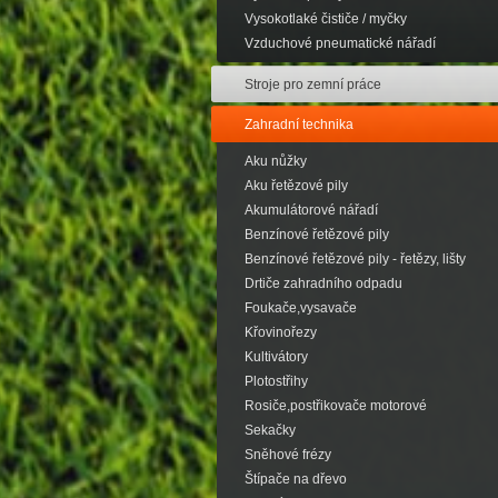
Vysokotlaké čističe / myčky
Vzduchové pneumatické nářadí
Stroje pro zemní práce
Zahradní technika
Aku nůžky
Aku řetězové pily
Akumulátorové nářadí
Benzínové řetězové pily
Benzínové řetězové pily - řetězy, lišty
Drtiče zahradního odpadu
Foukače,vysavače
Křovinořezy
Kultivátory
Plotostřihy
Rosiče,postřikovače motorové
Sekačky
Sněhové frézy
Štípače na dřevo