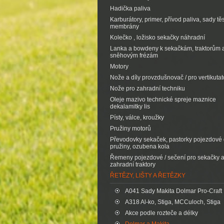
Hadička paliva
Karburátory, primer, přívod paliva, sady tě
membrány
Kolečko , ložisko sekačky náhradní
Lanka a bowdeny k sekačkám, traktorům 
sněhovým frézám
Motory
Nože a díly provzdušnovač / pro vertikutat
Nože pro zahradní techniku
Oleje mazivo technické spreje maznice
dekalamitky lis
Písty, válce, kroužky
Pružiny motorů
Převodovky sekaček, pastorky pojezdové d
pružiny, ozubena kola
Řemeny pojezdové / sečení pro sekačky 
zahradní traktory
ŘETĚZY, LIŠTY A ŘETĚZKY
A041 Sady Makita Dolmar Pro-Craft
A318 Al-ko, Stiga, MCCuloch, Stiga
Akce podle rozteče a délky