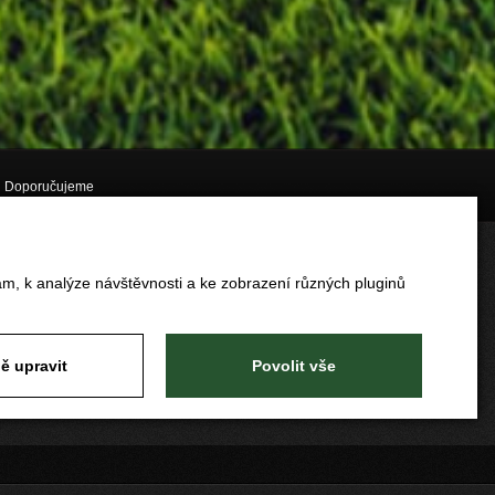
Doporučujeme
am, k analýze návštěvnosti a ke zobrazení různých pluginů
ě upravit
Povolit vše