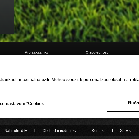
Pro zákazníky
O společnosti
Doprava
O nás
Obchodní podmínky
Kontakt
tránkách maximálně užili. Mohou sloužit k personalizaci obsahu a rekl
Vrácení zboží do 14ti dnů
GDPR
Reklamace
Často kladené dotazy
Formulář pro vrácení / reklamaci
zboží
Ručn
nce
nastavení "Cookies".
Odstoupení od smlouvy ONLINE
Náhradní díly
Obchodní podmínky
Kontakt
Servis