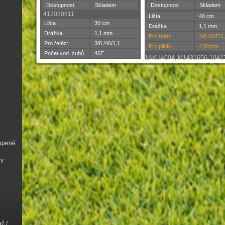
Dostupnost
Skladem
Dostupnost
Skladem
412030611
Lišta
40 cm
Lišta
30 cm
Drážka
1,1 mm
Drážka
1,1 mm
Pro řetěz
3/8 /56E/1
Pro řetěz:
3/8 /46/1,1
Pro pilník
4,00mm
Počet vod. zubů
46E
1AKU4004, M1431656-1041
oupené
VY
č /