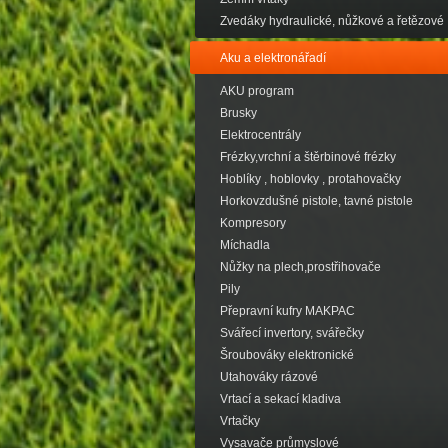
Zvedáky hydraulické, nůžkové a řetězové
Aku a elektronářadí
AKU program
Brusky
Elektrocentrály
Frézky,vrchní a štěrbinové frézky
Hoblíky , hoblovky , protahovačky
Horkovzdušné pistole, tavné pistole
Kompresory
Míchadla
Nůžky na plech,prostřihovače
Pily
Přepravní kufry MAKPAC
Svářecí invertory, svářečky
Šroubováky elektronické
Utahováky rázové
Vrtací a sekací kladiva
Vrtačky
Vysavače průmyslové