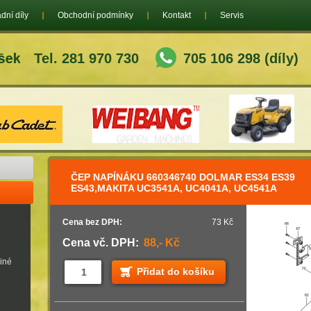
dní díly
Obchodní podmínky
Kontakt
Servis
Tel. 281 970 730
705 106 298 (díly)
ČEP NAPÍNÁKU 660346740 DOLMAR ES34 ES39
ES43,MAKITA UC3541A, UC4041A, UC4541A
Cena bez DPH:
73 Kč
Cena vč. DPH:
88,- Kč
jiné
Přidat do košíku