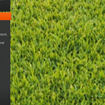
udové,
osti