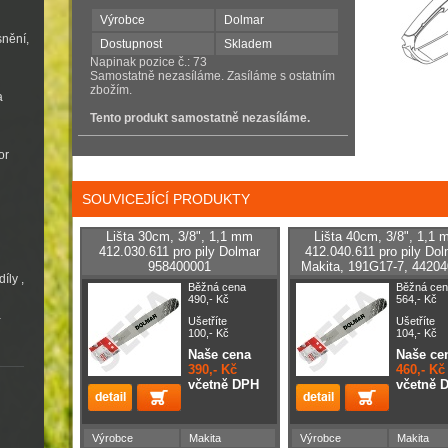
Výrobce
Dolmar
snění,
Dostupnost
Skladem
Napinak pozice č.: 73
Samostatně nezasíláme. Zasíláme s ostatním
zbožím.
a
Tento produkt samostatně nezasíláme.
or
SOUVICEJÍCÍ PRODUKTY
Lišta 30cm, 3/8", 1,1 mm
Lišta 40cm, 3/8", 1,1
412.030.611 pro pily Dolmar
412.040.611 pro pily Dol
958400001
Makita, 191G17-7, 44204
íly ,
Běžná cena
Běžná cen
490,- Kč
564,- Kč
a
Ušetříte
Ušetříte
100,- Kč
104,- Kč
Naše cena
Naše ce
390,- Kč
460,- Kč
včetně DPH
včetně 
Výrobce
Makita
Výrobce
Makita