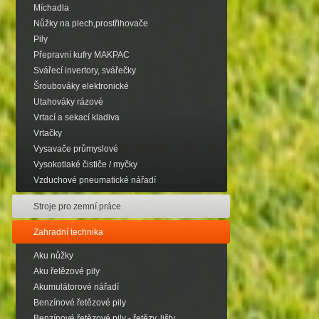
Míchadla
Nůžky na plech,prostřihovače
Pily
Přepravní kufry MAKPAC
Svářecí invertory, svářečky
Šroubováky elektronické
Utahováky rázové
Vrtací a sekací kladiva
Vrtačky
Vysavače průmyslové
Vysokotlaké čističe / myčky
Vzduchové pneumatické nářadí
Stroje pro zemní práce
Zahradní technika
Aku nůžky
Aku řetězové pily
Akumulátorové nářadí
Benzínové řetězové pily
Benzínové řetězové pily - řetězy, lišty