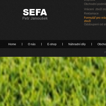
Obchodní podmí
Vrácení zboží do
Reklamace
Formulář pro vrác
zboží
Odstoupení od 
Home
O nás
E-shop
Náhradní díly
Obcho
P