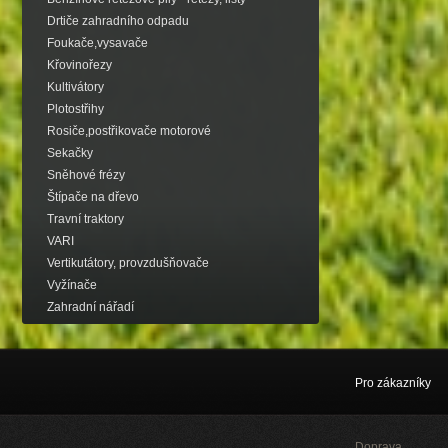
Drtiče zahradního odpadu
Foukače,vysavače
Křovinořezy
Kultivátory
Plotostřihy
Rosiče,postřikovače motorové
Sekačky
Sněhové frézy
Štípače na dřevo
Travní traktory
VARI
Vertikutátory, provzdušňovače
Vyžínače
Zahradní nářadí
Pro zákazníky
Doprava