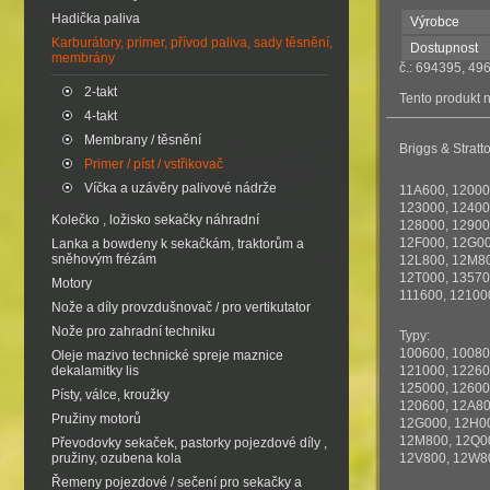
Hadička paliva
Výrobce
Karburátory, primer, přívod paliva, sady těsnění,
Dostupnost
membrány
č.: 694395, 4
2-takt
Tento produkt 
4-takt
Membrany / těsnění
Briggs & Stratt
Primer / píst / vstřikovač
Víčka a uzávěry palivové nádrže
11A600, 12000
123000, 12400
Kolečko , ložisko sekačky náhradní
128000, 12900
12F000, 12G00
Lanka a bowdeny k sekačkám, traktorům a
sněhovým frézám
12L800, 12M80
12T000, 135700
Motory
111600, 12100
Nože a díly provzdušnovač / pro vertikutator
Nože pro zahradní techniku
Typy:
100600, 10080
Oleje mazivo technické spreje maznice
dekalamitky lis
121000, 12260
125000, 12600
Písty, válce, kroužky
120600, 12A80
Pružiny motorů
12G000, 12H00
12M800, 12Q00
Převodovky sekaček, pastorky pojezdové díly ,
pružiny, ozubena kola
12V800, 12W8
Řemeny pojezdové / sečení pro sekačky a