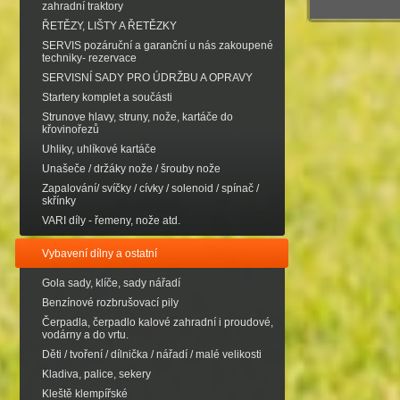
zahradní traktory
ŘETĚZY, LIŠTY A ŘETĚZKY
SERVIS pozáruční a garanční u nás zakoupené
techniky- rezervace
SERVISNÍ SADY PRO ÚDRŽBU A OPRAVY
Startery komplet a součásti
Strunove hlavy, struny, nože, kartáče do
křovinořezů
Uhliky, uhlíkové kartáče
Unašeče / držáky nože / šrouby nože
Zapalování/ svíčky / cívky / solenoid / spínač /
skřínky
VARI díly - řemeny, nože atd.
Vybavení dílny a ostatní
Gola sady, klíče, sady nářadí
Benzínové rozbrušovací pily
Čerpadla, čerpadlo kalové zahradní i proudové,
vodárny a do vrtu.
Děti / tvoření / dílnička / nářadí / malé velikosti
Kladiva, palice, sekery
Kleště klempířské