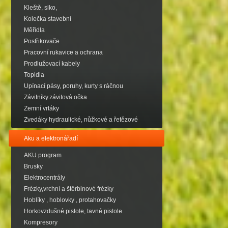
Kleště, siko,
Kolečka stavební
Měřidla
Postřikovače
Pracovní rukavice a ochrana
Prodlužovací kabely
Topidla
Upínací pásy, poruhy, kurty s ráčnou
Závitníky.závitová očka
Zemní vrtáky
Zvedáky hydraulické, nůžkové a řetězové
Aku a elektronářadí
AKU program
Brusky
Elektrocentrály
Frézky,vrchní a štěrbinové frézky
Hoblíky , hoblovky , protahovačky
Horkovzdušné pistole, tavné pistole
Kompresory