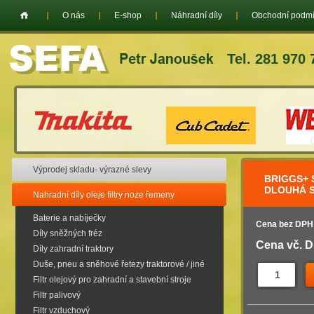
O nás
E-shop
Náhradní díly
Obchodní podm
Tel. 281 970 
Výprodej skladu- výrazné slevy
BRIGGS+ S
DLOUHÁ 
Nahradní díly oleje filtry noze řemeny
Baterie a nabíječky
Cena bez DPH
Díly sněžných fréz
Cena vč. 
Díly zahradní traktory
Duše, pneu a sněhové řetezy traktorové / jiné
Filtr olejový pro zahradní a stavební stroje
Filtr palivový
Filtr vzduchový