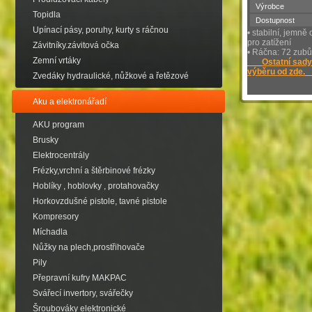
Výrobce
Topidla
Dostupnost
Upínací pásy, poruhy, kurty s ráčnou
• stabilní, jemn
pro zatížení
Závitníky.závitová očka
• Ráčna: 72 zubů
Zemní vrtáky
Ostatní sady
výběru od zde.
Zvedáky hydraulické, nůžkové a řetězové
Aku a elektronářadí
AKU program
Brusky
Elektrocentrály
Frézky,vrchní a štěrbinové frézky
Hoblíky , hoblovky , protahovačky
Horkovzdušné pistole, tavné pistole
Kompresory
Míchadla
Nůžky na plech,prostřihovače
Pily
Přepravní kufry MAKPAC
Svářecí invertory, svářečky
Šroubováky elektronické