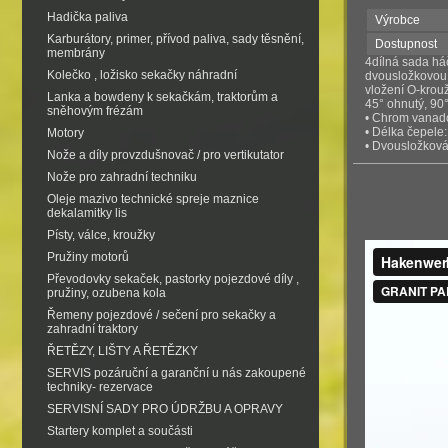
Hadička paliva
Výrobce
Karburátory, primer, přívod paliva, sady těsnění,
Dostupnost
membrány
4dílná sada h
Kolečko , ložisko sekačky náhradní
dvousložkovou r
vložení O-krou
Lanka a bowdeny k sekačkám, traktorům a
45° ohnutý, 90
sněhovým frézám
• Chrom vanad
• Délka čepele
Motory
• Dvousložková
Nože a díly provzdušnovač / pro vertikutator
Nože pro zahradní techniku
Oleje mazivo technické spreje maznice
dekalamitky lis
Písty, válce, kroužky
Pružiny motorů
Převodovky sekaček, pastorky pojezdové díly ,
pružiny, ozubena kola
Řemeny pojezdové / sečení pro sekačky a
zahradní traktory
ŘETĚZY, LIŠTY A ŘETĚZKY
SERVIS pozáruční a garanční u nás zakoupené
techniky- rezervace
SERVISNÍ SADY PRO ÚDRŽBU A OPRAVY
Startery komplet a součásti