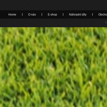
Home
O nás
E-shop
Náhradní díly
Obcho
P