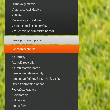
Utahováky rázové
Vrtací a sekací kladiva
Vrtačky
Vysavače průmyslové
Vysokotlaké čističe / myčky
Vzduchové pneumatické nářadí
Stroje pro zemní práce
Zahradní technika
Aku nůžky
Aku řetězové pily
Akumulátorové nářadí
Benzínové řetězové pily
Benzínové řetězové pily - řetězy, lišty
Drtiče zahradního odpadu
Foukače,vysavače
Křovinořezy
Kultivátory
Plotostřihy