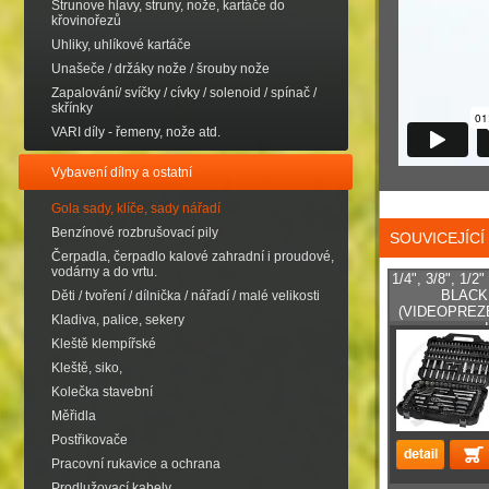
Strunove hlavy, struny, nože, kartáče do
křovinořezů
Uhliky, uhlíkové kartáče
Unašeče / držáky nože / šrouby nože
Zapalování/ svíčky / cívky / solenoid / spínač /
skřínky
VARI díly - řemeny, nože atd.
Vybavení dílny a ostatní
Gola sady, klíče, sady nářadí
Benzínové rozbrušovací pily
SOUVICEJÍC
Čerpadla, čerpadlo kalové zahradní i proudové,
vodárny a do vrtu.
1/4", 3/8", 1/2
BLACK
Děti / tvoření / dílnička / nářadí / malé velikosti
(VIDEOPREZ
Kladiva, palice, sekery
vanad
Kleště klempířské
Kleště, siko,
Kolečka stavební
Měřidla
Postřikovače
Pracovní rukavice a ochrana
Prodlužovací kabely