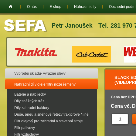
O nás
E-shop
Náhradní díly
Obchodní podm
Tel. 281 970 
Výprodej skladu- výrazné slevy
BLACK ED
(VIDEOPR
Nahradní díly oleje filtry noze řemeny
Baterie a nabíječky
Cena bez DPH
Díly sněžných fréz
Cena vč. 
Díly zahradní traktory
Duše, pneu a sněhové řetezy traktorové / jiné
Filtr olejový pro zahradní a stavební stroje
Filtr palivový
Filtr vzduchový