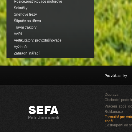
Rosiče,postřikovače motorové
Sekačky
Sněhové frézy
Štípače na dřevo
Travní traktory
VARI
Vertikutátory, provzdušňovače
Vyžínače
Zahradní nářadí
Pro zákazníky
Doprava
Obchodní podmí
Vrácení zboží do
Reklamace
Formulář pro vrác
zboží
Odstoupení od 