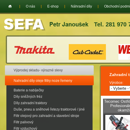
O nás
E-shop
Náhradní díly
Obchodní podm
Tel. 281 970 
Výprodej skladu- výrazné slevy
Zahradní 
Nahradní díly oleje filtry noze řemeny
Výrobce:
Baterie a nabíječky
Díly sněžných fréz
Tecomec Ostřič
Díly zahradní traktory
Profesionál
Duše, pneu a sněhové řetezy traktorové / jiné
okamži
Filtr olejový pro zahradní a stavební stroje
Filtr palivový
Filtr vzduchový