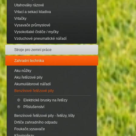
Utahováky rázové
Vrtací a sekací kladiva
Vrtačky
Vysavače průmyslové
Vysokotlaké čističe / myčky
Vzduchové pneumatické nářadí
Stroje pro zemní práce
Zahradní technika
Aku nůžky
Aku řetězové pily
Akumulátorové nářadí
Benzínové řetězové pily
Elektrické brusky na řetězy
Příslušenství
Benzínové řetězové pily - řetězy, lišty
Drtiče zahradního odpadu
Foukače,vysavače
Křovinořezy