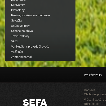
Kultivátory
Plotostřihy
Rosiče,postřikovače motorové
Sekačky
Sněhové frézy
Štípače na dřevo
Travní traktory
VARI
Vertikutátory, provzdušňovače
Vyžínače
Zahradní nářadí
Pro zákazníky
Doprava
Obchodní podmí
Vrácení zboží do
Reklamace