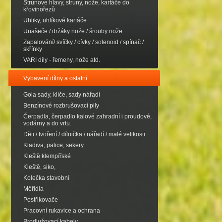
Strunove hlavy, struny, nože, kartáče do
křovinořezů
Uhliky, uhlíkové kartáče
Unašeče / držáky nože / šrouby nože
Zapalování/ svíčky / cívky / solenoid / spínač /
skřínky
VARI díly - řemeny, nože atd.
Vybavení dílny a ostatní
Gola sady, klíče, sady nářadí
Benzínové rozbrušovací pily
Čerpadla, čerpadlo kalové zahradní i proudové,
vodárny a do vrtu.
Děti / tvoření / dílnička / nářadí / malé velikosti
Kladiva, palice, sekery
Kleště klempířské
Kleště, siko,
Kolečka stavební
Měřidla
Postřikovače
Pracovní rukavice a ochrana
Prodlužovací kabely