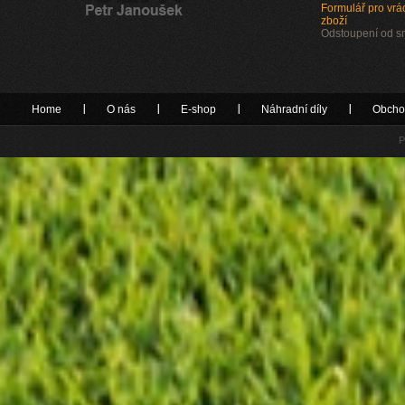
Formulář pro vrác
zboží
Odstoupení od 
Home
O nás
E-shop
Náhradní díly
Obcho
P