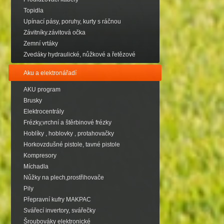
Topidla
Upínací pásy, poruhy, kurty s ráčnou
Závitníky.závitová očka
Zemní vrtáky
Zvedáky hydraulické, nůžkové a řetězové
Aku a elektronářadí
AKU program
Brusky
Elektrocentrály
Frézky,vrchní a štěrbinové frézky
Hoblíky , hoblovky , protahovačky
Horkovzdušné pistole, tavné pistole
Kompresory
Míchadla
Nůžky na plech,prostřihovače
Pily
Přepravní kufry MAKPAC
Svářecí invertory, svářečky
Šroubováky elektronické