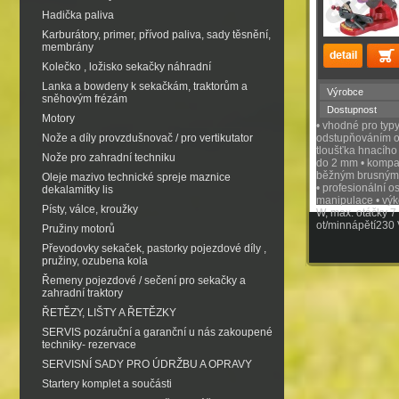
Hadička paliva
Karburátory, primer, přívod paliva, sady těsnění,
membrány
Kolečko , ložisko sekačky náhradní
Lanka a bowdeny k sekačkám, traktorům a
Výrobce
sněhovým frézám
Dostupnost
Motory
• vhodné pro typy
Nože a díly provzdušnovač / pro vertikutator
odstupňováním od
tloušťka hnacího
Nože pro zahradní techniku
do 2 mm • kompak
běžným brusným
Oleje mazivo technické spreje maznice
• profesionální o
dekalamitky lis
manipulace • výk
Písty, válce, kroužky
W, max. otáčky 7
ot/minnápětí230
Pružiny motorů
Převodovky sekaček, pastorky pojezdové díly ,
pružiny, ozubena kola
Řemeny pojezdové / sečení pro sekačky a
zahradní traktory
ŘETĚZY, LIŠTY A ŘETĚZKY
SERVIS pozáruční a garanční u nás zakoupené
techniky- rezervace
SERVISNÍ SADY PRO ÚDRŽBU A OPRAVY
Startery komplet a součásti