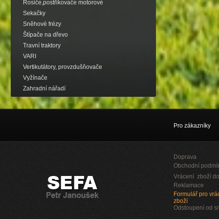
Rosiče,postřikovače motorové
Sekačky
Sněhové frézy
Štípače na dřevo
Travní traktory
VARI
Vertikutátory, provzdušňovače
Vyžínače
Zahradní nářadí
Pro zákazníky
Doprava
Obchodní podmí
Vrácení zboží do
Reklamace
Formulář pro vrác
zboží
Odstoupení od 