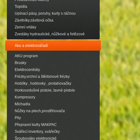
Topidla
Upínací pásy, poruhy, kurty s ráčnou
Závitníky.závitová očka
Zemní vrtáky
Zvedáky hydraulické, nůžkové a řetězové
Aku a elektronářadí
AKU program
Brusky
Elektrocentrály
Frézky,vrchní a štěrbinové frézky
Hoblíky , hoblovky , protahovačky
Horkovzdušné pistole, tavné pistole
Kompresory
Míchadla
Nůžky na plech,prostřihovače
Pily
Přepravní kufry MAKPAC
Svářecí invertory, svářečky
Šroubováky elektronické