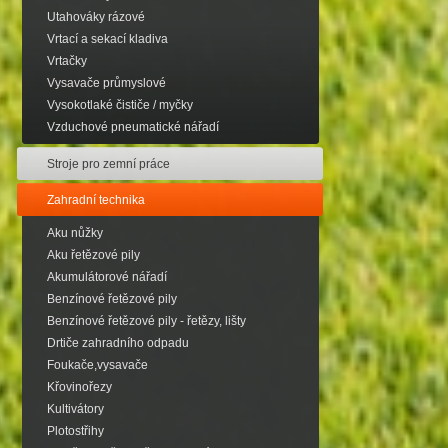
Utahováky rázové
Vrtací a sekací kladiva
Vrtačky
Vysavače průmyslové
Vysokotlaké čističe / myčky
Vzduchové pneumatické nářadí
Stroje pro zemní práce
Zahradní technika
Aku nůžky
Aku řetězové pily
Akumulátorové nářadí
Benzínové řetězové pily
Benzínové řetězové pily - řetězy, lišty
Drtiče zahradního odpadu
Foukače,vysavače
Křovinořezy
Kultivátory
Plotostřihy