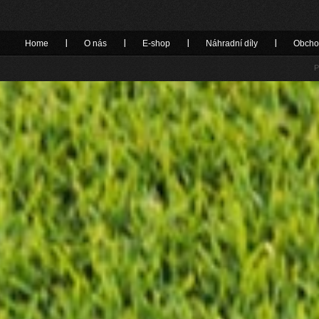
Home
O nás
E-shop
Náhradní díly
Obcho
P