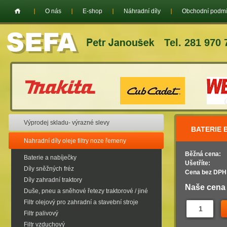
O nás
E-shop
Náhradní díly
Obchodní podm
Tel. 281 970 
Výprodej skladu- výrazné slevy
BATERIE B
Nahradní díly oleje filtry noze řemeny
Běžná cena:
Baterie a nabíječky
Ušetříte:
Díly sněžných fréz
Cena bez DPH
Díly zahradní traktory
Naše cena
Duše, pneu a sněhové řetezy traktorové / jiné
Filtr olejový pro zahradní a stavební stroje
Filtr palivový
Filtr vzduchový