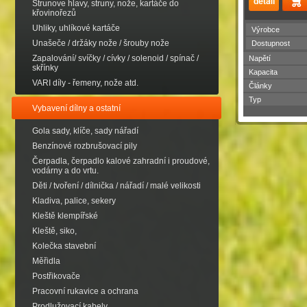
Strunove hlavy, struny, nože, kartáče do
křovinořezů
Uhliky, uhlíkové kartáče
Výrobce
Unašeče / držáky nože / šrouby nože
Dostupnost
Zapalování/ svíčky / cívky / solenoid / spínač /
Napětí
skřínky
Kapacita
VARI díly - řemeny, nože atd.
Články
Typ
Vybavení dílny a ostatní
Gola sady, klíče, sady nářadí
Benzínové rozbrušovací pily
Čerpadla, čerpadlo kalové zahradní i proudové,
vodárny a do vrtu.
Děti / tvoření / dílnička / nářadí / malé velikosti
Kladiva, palice, sekery
Kleště klempířské
Kleště, siko,
Kolečka stavební
Měřidla
Postřikovače
Pracovní rukavice a ochrana
Prodlužovací kabely