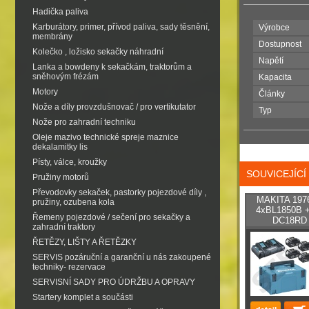
Hadička paliva
Karburátory, primer, přívod paliva, sady těsnění,
Výrobce
membrány
Dostupnost
Kolečko , ložisko sekačky náhradní
Napětí
Lanka a bowdeny k sekačkám, traktorům a
sněhovým frézám
Kapacita
Motory
Články
Nože a díly provzdušnovač / pro vertikutator
Typ
Nože pro zahradní techniku
Oleje mazivo technické spreje maznice
dekalamitky lis
Písty, válce, kroužky
SOUVICEJÍC
Pružiny motorů
Převodovky sekaček, pastorky pojezdové díly ,
MAKITA 1976
pružiny, ozubena kola
4xBL1850B +
Řemeny pojezdové / sečení pro sekačky a
DC18RD +
zahradní traktory
ŘETĚZY, LIŠTY A ŘETĚZKY
SERVIS pozáruční a garanční u nás zakoupené
techniky- rezervace
SERVISNÍ SADY PRO ÚDRŽBU A OPRAVY
Startery komplet a součásti