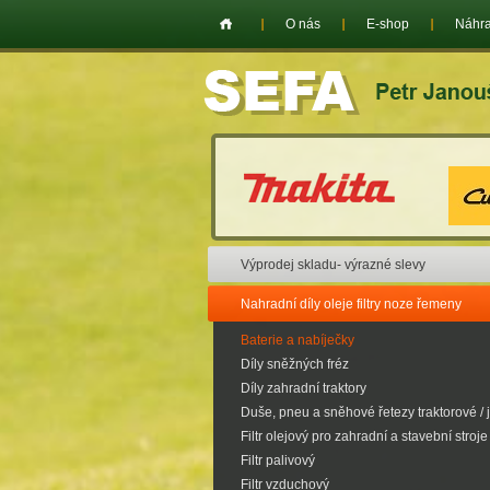
O nás
E-shop
Náhra
Výprodej skladu- výrazné slevy
Nahradní díly oleje filtry noze řemeny
Baterie a nabíječky
Díly sněžných fréz
Díly zahradní traktory
Duše, pneu a sněhové řetezy traktorové / 
Filtr olejový pro zahradní a stavební stroje
Filtr palivový
Filtr vzduchový