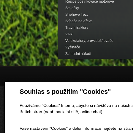
Rosiče,postřikovače motorové
Sekačky
Sněhové frézy
Štípače na dřevo
Travní traktory
VARI
Vertikutátory, provzdušňovače
Vyžínače
Zahradní nářadí
Souhlas s použitím "Cookies"
Používáme "Cookies" k tomu, abyste si návštěvu na našich s
třetích stran (např. socialní sítě, online chat).
Vaše nastavení "Cookies" a další informace najdete na strá