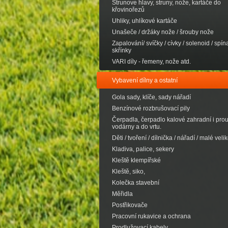
Strunove hlavy, struny, nože, kartáče do
křovinořezů
Uhliky, uhlíkové kartáče
Unašeče / držáky nože / šrouby nože
Zapalování/ svíčky / cívky / solenoid / spína
skřínky
VARI díly - řemeny, nože atd.
Vybavení dílny a ostatní
Gola sady, klíče, sady nářadí
Benzínové rozbrušovací pily
Čerpadla, čerpadlo kalové zahradní i pro
vodárny a do vrtu.
Děti / tvoření / dílnička / nářadí / malé velik
Kladiva, palice, sekery
Kleště klempířské
Kleště, siko,
Kolečka stavební
Měřidla
Postřikovače
Pracovní rukavice a ochrana
Prodlužovací kabely