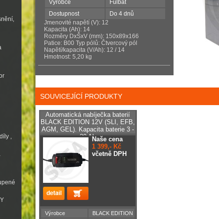
Výrobce
Fulbat
Dostupnost
Do 4 dnů
snění,
Jmenovité napětí (V): 12
Kapacita (Ah): 14
Rozměry DxŠxV (mm): 150x89x166
Patice: B00 Typ pólů: Čtvercový pól
a
Napětí/kapacita (V/Ah): 12 / 14
Hmotnost: 5,20 kg
or
SOUVICEJÍCÍ PRODUKTY
Automatická nabíječka baterií
BLACK EDITION 12V (SLI, EFB,
AGM, GEL). Kapacita baterie 3 -
íly ,
30 Ah
Naše cena
1 399,- Kč
včetně DPH
a
oupené
VY
Výrobce
BLACK EDITION