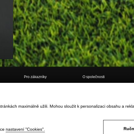
Pro zákazníky
O společnosti
Doprava
O nás
Obchodní podmínky
Kontakt
tránkách maximálně užili. Mohou sloužit k personalizaci obsahu a rekl
Vrácení zboží do 14ti dnů
GDPR
Reklamace
Často kladené dotazy
Formulář pro vrácení / reklamaci
zboží
Odstoupení od smlouvy ONLINE
Ručn
nce
nastavení "Cookies".