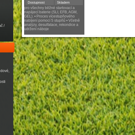
Dostupnost
Skladem
pro všechny běžné startovací a
napájecí baterie (SLI, EFB, AGM,
GEL). • Proces vícestupňového
nabíjení pomocí 5 stupňů • Včetně
analýzy, desulfatace, rekondice a
č /
udržení náboje
udové,
osti