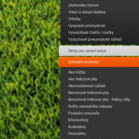
Utahováky rázové
Vrtací a sekací kladiva
Vrtačky
Vysavače průmyslové
Vysokotlaké čističe / myčky
Vzduchové pneumatické nářadí
Stroje pro zemní práce
Zahradní technika
Aku nůžky
Aku řetězové pily
Akumulátorové nářadí
Benzínové řetězové pily
Benzínové řetězové pily - řetězy, lišty
Drtiče zahradního odpadu
Foukače,vysavače
Křovinořezy
Kultivátory
Plotostřihy