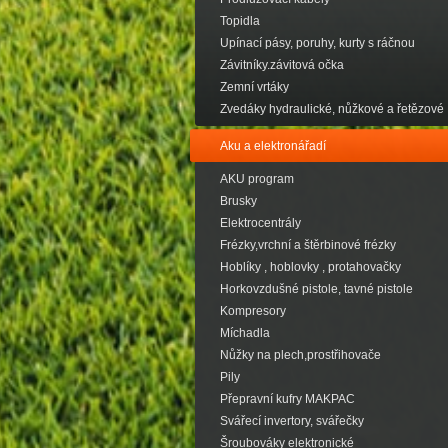
Topidla
Upínací pásy, poruhy, kurty s ráčnou
Závitníky.závitová očka
Zemní vrtáky
Zvedáky hydraulické, nůžkové a řetězové
Aku a elektronářadí
AKU program
Brusky
Elektrocentrály
Frézky,vrchní a štěrbinové frézky
Hoblíky , hoblovky , protahovačky
Horkovzdušné pistole, tavné pistole
Kompresory
Míchadla
Nůžky na plech,prostřihovače
Pily
Přepravní kufry MAKPAC
Svářecí invertory, svářečky
Šroubováky elektronické