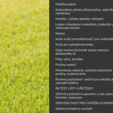
Hadička paliva
Karburátory, primer, přívod paliva, sady tě
membrány
Kolečko , ložisko sekačky náhradní
Lanka a bowdeny k sekačkám, traktorům 
sněhovým frézám
Motory
Nože a díly provzdušnovač / pro vertikutat
Nože pro zahradní techniku
Oleje mazivo technické spreje maznice
dekalamitky lis
Písty, válce, kroužky
Pružiny motorů
Převodovky sekaček, pastorky pojezdové d
pružiny, ozubena kola
Řemeny pojezdové / sečení pro sekačky 
zahradní traktory
ŘETĚZY, LIŠTY A ŘETĚZKY
SERVIS pozáruční a garanční u nás zak
techniky- rezervace
SERVISNÍ SADY PRO ÚDRŽBU A OPRA
Startery komplet a součásti