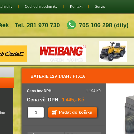
dní díly
Obchodní podmínky
Kontakt
Servis
Tel. 281 970 730
705 106 298 (díly)
BATERIE 12V 14AH / FTX16
Cena bez DPH:
1 194 Kč
Cena vč. DPH:
1 445,- Kč
Přidat do košíku
jiné