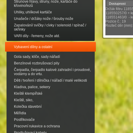
Strunove hlavy, struny, nože, kartáče do
Dostupnost
křovinořezů
Držák filtru 1185
Uhliky, uhlíkové kartáče
118550257/0 + kry
118551463/0 - k
Unašeče / držáky nože / šrouby nože
Pozice č.: 19
Zapalování/ svíčky / cívky / solenoid / spínač /
Rozteč děr (mm):
skřínky
VARI díly - řemeny, nože atd.
Vybavení dílny a ostatní
Gola sady, klíče, sady nářadí
Benzínové rozbrušovací pily
Čerpadla, čerpadlo kalové zahradní i proudové,
vodárny a do vrtu.
Děti / tvoření / dílnička / nářadí / malé velikosti
Kladiva, palice, sekery
Kleště klempířské
Kleště, siko,
Kolečka stavební
Měřidla
Postřikovače
Pracovní rukavice a ochrana
Prodlužovací kabely