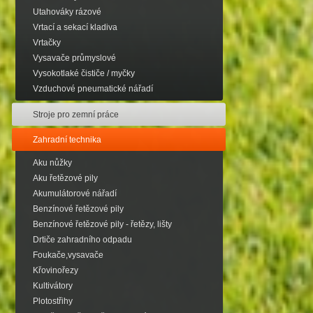
Utahováky rázové
Vrtací a sekací kladiva
Vrtačky
Vysavače průmyslové
Vysokotlaké čističe / myčky
Vzduchové pneumatické nářadí
Stroje pro zemní práce
Zahradní technika
Aku nůžky
Aku řetězové pily
Akumulátorové nářadí
Benzínové řetězové pily
Benzínové řetězové pily - řetězy, lišty
Drtiče zahradního odpadu
Foukače,vysavače
Křovinořezy
Kultivátory
Plotostřihy