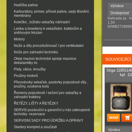
Hadička paliva
Výrobce
Karburátory, primer, přívod paliva, sady těsnění,
Dostupnost
membrány
Nahrada za : 
Kolečko , ložisko sekačky náhradní
1,3A
50WB27290009
Lanka a bowdeny k sekačkám, traktorům a
sněhovým frézám
Motory
Nože a díly provzdušnovač / pro vertikutator
Nože pro zahradní techniku
Oleje mazivo technické spreje maznice
SOUVICEJÍC
dekalamitky lis
Písty, válce, kroužky
Stiga 11855146
kpl. 1
Pružiny motorů
Převodovky sekaček, pastorky pojezdové díly ,
pružiny, ozubena kola
Řemeny pojezdové / sečení pro sekačky a
zahradní traktory
ŘETĚZY, LIŠTY A ŘETĚZKY
SERVIS pozáruční a garanční u nás zakoupené
techniky- rezervace
SERVISNÍ SADY PRO ÚDRŽBU A OPRAVY
Startery komplet a součásti
Výrobce