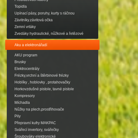
Topidla
Upínací pásy, poruhy, kurty s ráčnou
Závitníky.závitová očka
Zemní vrtáky
Zvedáky hydraulické, nůžkové a řetězové
Aku a elektronářadí
AKU program
Brusky
Elektrocentrály
Frézky,vrchní a štěrbinové frézky
Hoblíky , hoblovky , protahovačky
Horkovzdušné pistole, tavné pistole
Kompresory
Míchadla
Nůžky na plech,prostřihovače
Pily
Přepravní kufry MAKPAC
Svářecí invertory, svářečky
Šroubováky elektronické