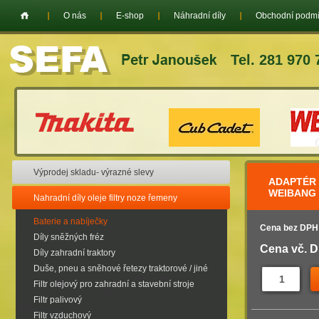
O nás
E-shop
Náhradní díly
Obchodní podm
Tel. 281 970 
Výprodej skladu- výrazné slevy
ADAPTÉR 
WEIBANG /
Nahradní díly oleje filtry noze řemeny
Baterie a nabíječky
Cena bez DPH
Díly sněžných fréz
Cena vč. 
Díly zahradní traktory
Duše, pneu a sněhové řetezy traktorové / jiné
Filtr olejový pro zahradní a stavební stroje
Filtr palivový
Filtr vzduchový