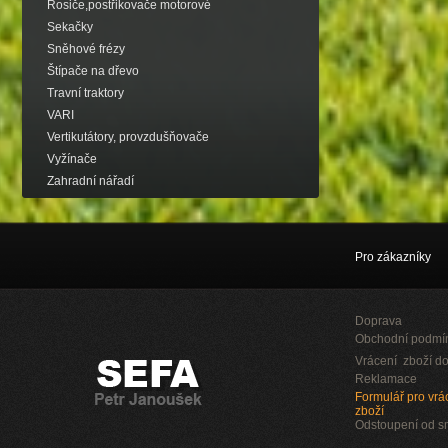
Rosiče,postřikovače motorové
Sekačky
Sněhové frézy
Štípače na dřevo
Travní traktory
VARI
Vertikutátory, provzdušňovače
Vyžínače
Zahradní nářadí
Pro zákazníky
Doprava
Obchodní podmí
Vrácení zboží do
Reklamace
Formulář pro vrác
zboží
Odstoupení od 