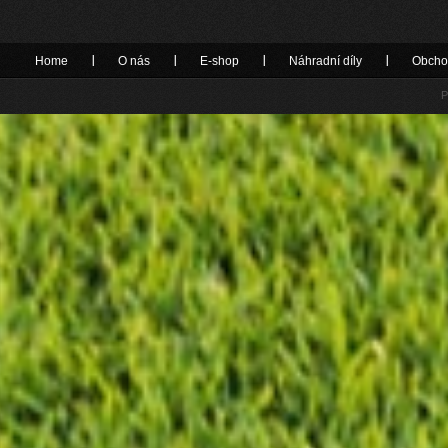
Home
O nás
E-shop
Náhradní díly
Obcho
P