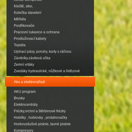
Kleště, siko,
Kolečka stavební
Měřidla
Postřikovače
Pracovní rukavice a ochrana
Prodlužovací kabely
Topidla
Upínací pásy, poruhy, kurty s ráčnou
Závitníky.závitová očka
Zemní vrtáky
Zvedáky hydraulické, nůžkové a řetězové
Aku a elektronářadí
AKU program
Brusky
Elektrocentrály
Frézky,vrchní a štěrbinové frézky
Hoblíky , hoblovky , protahovačky
Horkovzdušné pistole, tavné pistole
Kompresory