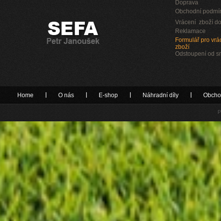
Doprava
Obchodní podmí
Vrácení zboží do
Reklamace
Formulář pro vrác
zboží
Odstoupení od 
Home
O nás
E-shop
Náhradní díly
Obcho
P