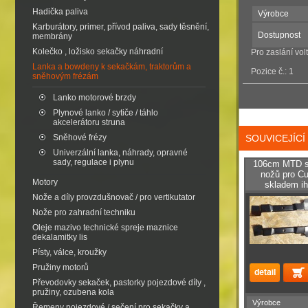
Hadička paliva
Výrobce
Karburátory, primer, přívod paliva, sady těsnění,
Dostupnost
membrány
Kolečko , ložisko sekačky náhradní
Pro zaslání vol
Lanka a bowdeny k sekačkám, traktorům a
Pozice č.: 1
sněhovým frézám
Lanko motorové brzdy
Plynové lanko / sytiče / táhlo
akcelerátoru struna
Sněhové frézy
SOUVICEJÍC
Univerzální lanka, náhrady, opravné
sady, regulace i plynu
106cm MTD sa
nožů pro Cu
Motory
skladem i
Nože a díly provzdušnovač / pro vertikutator
Nože pro zahradní techniku
Oleje mazivo technické spreje maznice
dekalamitky lis
Písty, válce, kroužky
Pružiny motorů
Převodovky sekaček, pastorky pojezdové díly ,
pružiny, ozubena kola
Výrobce
Řemeny pojezdové / sečení pro sekačky a