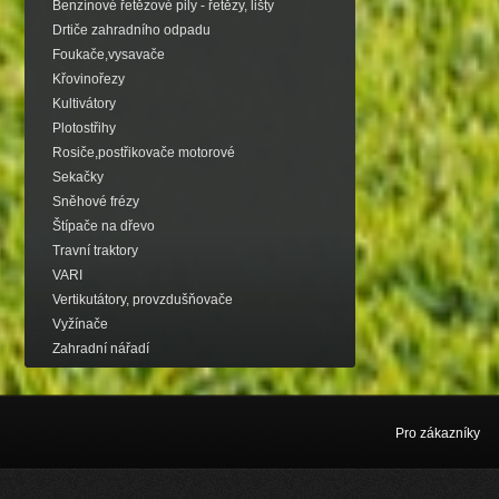
Benzínové řetězové pily - řetězy, lišty
Drtiče zahradního odpadu
Foukače,vysavače
Křovinořezy
Kultivátory
Plotostřihy
Rosiče,postřikovače motorové
Sekačky
Sněhové frézy
Štípače na dřevo
Travní traktory
VARI
Vertikutátory, provzdušňovače
Vyžínače
Zahradní nářadí
Pro zákazníky