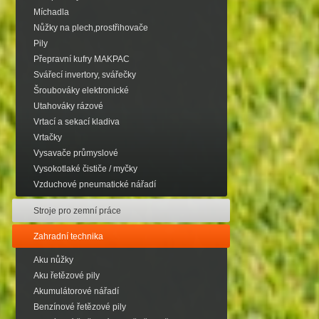
Míchadla
Nůžky na plech,prostřihovače
Pily
Přepravní kufry MAKPAC
Svářecí invertory, svářečky
Šroubováky elektronické
Utahováky rázové
Vrtací a sekací kladiva
Vrtačky
Vysavače průmyslové
Vysokotlaké čističe / myčky
Vzduchové pneumatické nářadí
Stroje pro zemní práce
Zahradní technika
Aku nůžky
Aku řetězové pily
Akumulátorové nářadí
Benzínové řetězové pily