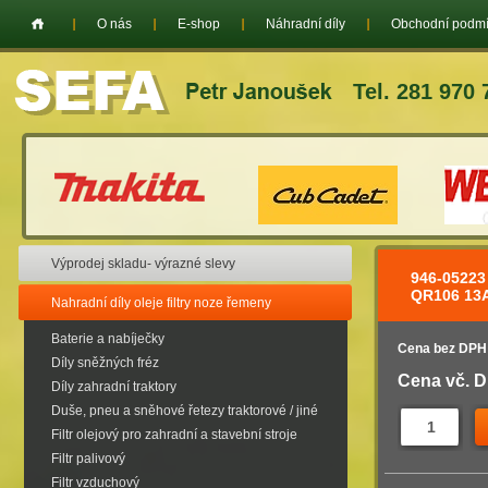
O nás
E-shop
Náhradní díly
Obchodní podm
Tel. 281 970 
Výprodej skladu- výrazné slevy
946-0522
QR106 13
Nahradní díly oleje filtry noze řemeny
Baterie a nabíječky
Cena bez DPH
Díly sněžných fréz
Cena vč. 
Díly zahradní traktory
Duše, pneu a sněhové řetezy traktorové / jiné
Filtr olejový pro zahradní a stavební stroje
Filtr palivový
Filtr vzduchový