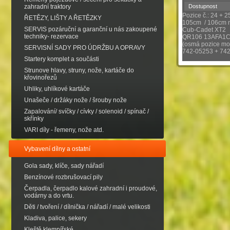
zahradní traktory
Dostupnost
Pozice č.: 24 + 2
ŘETĚZY, LIŠTY A ŘETĚZKY
105cm / 106cm 
SERVIS pozáruční a garanční u nás zakoupené
Cub-Cadet XT2
techniky- rezervace
QR106 13AFA1
(osmá pozice mod
SERVISNÍ SADY PRO ÚDRŽBU A OPRAVY
742-05253 + 74
Startery komplet a součásti
Strunove hlavy, struny, nože, kartáče do
křovinořezů
Uhliky, uhlíkové kartáče
Unašeče / držáky nože / šrouby nože
Zapalování/ svíčky / cívky / solenoid / spínač /
skřínky
VARI díly - řemeny, nože atd.
Vybavení dílny a ostatní
Gola sady, klíče, sady nářadí
Benzínové rozbrušovací pily
Čerpadla, čerpadlo kalové zahradní i proudové,
vodárny a do vrtu.
Děti / tvoření / dílnička / nářadí / malé velikosti
Kladiva, palice, sekery
Kleště klempířské