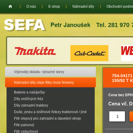
O nás
E-shop
Náhradní díly
Obchodní podm
Tel. 281 970 
Výprodej skladu- výrazné slevy
754-0417
155/92 T 
Nahradní díly oleje filtry noze řemeny
Baterie a nabíječky
Cena bez DPH
Díly sněžných fréz
Cena vč. 
Díly zahradní traktory
Duše, pneu a sněhové řetezy traktorové / jiné
Filtr olejový pro zahradní a stavební stroje
Filtr palivový
Filtr vzduchový