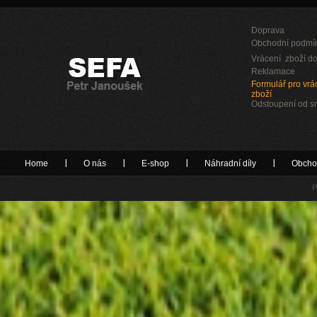
Doprava
Obchodní podmí
Vrácení zboží do
Reklamace
Formulář pro vrác
zboží
Odstoupení od 
Home
O nás
E-shop
Náhradní díly
Obcho
P