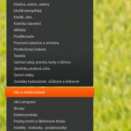
Kladiva, palice, sekery
Kleště klempířské
Kleště, siko,
Kolečka stavební
Měřidla
Postřikovače
Pracovní rukavice a ochrana
Prodlužovací kabely
Topidla
Upínací pásy, poruhy, kurty s ráčnou
Závitníky.závitová očka
Zemní vrtáky
Zvedáky hydraulické, nůžkové a řetězové
Aku a elektronářadí
AKU program
Brusky
Elektrocentrály
Frézky,vrchní a štěrbinové frézky
Hoblíky , hoblovky , protahovačky