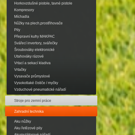
Horkovzdušné pistole, tavné pistole
Kompresory
Míchadla
Nůžky na plech,prostřihovače
Pily
Přepravní kufry MAKPAC
Svářecí invertory, svářečky
Šroubováky elektronické
Utahováky rázové
Vrtací a sekací kladiva
Vrtačky
Vysavače průmyslové
Vysokotlaké čističe / myčky
Vzduchové pneumatické nářadí
Stroje pro zemní práce
Zahradní technika
Aku nůžky
Aku řetězové pily
Akumulátorové nářadí