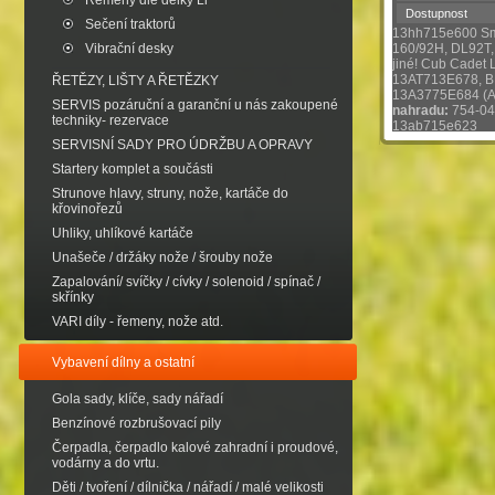
Řemeny dle délky Li
Dostupnost
Sečení traktorů
13hh715e600 Sm
Vibrační desky
160/92H, DL92T
jiné! Cub Cadet
13AT713E678, B
ŘETĚZY, LIŠTY A ŘETĚZKY
13A3775E684 (
SERVIS pozáruční a garanční u nás zakoupené
nahradu:
754-04
techniky- rezervace
13ab715e623
SERVISNÍ SADY PRO ÚDRŽBU A OPRAVY
Startery komplet a součásti
Strunove hlavy, struny, nože, kartáče do
křovinořezů
Uhliky, uhlíkové kartáče
Unašeče / držáky nože / šrouby nože
Zapalování/ svíčky / cívky / solenoid / spínač /
skřínky
VARI díly - řemeny, nože atd.
Vybavení dílny a ostatní
Gola sady, klíče, sady nářadí
Benzínové rozbrušovací pily
Čerpadla, čerpadlo kalové zahradní i proudové,
vodárny a do vrtu.
Děti / tvoření / dílnička / nářadí / malé velikosti