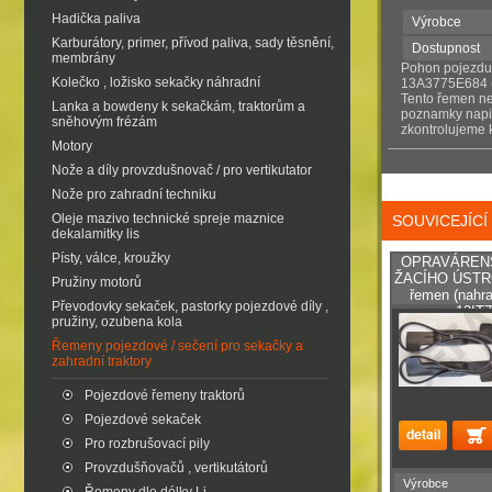
Hadička paliva
Výrobce
Karburátory, primer, přívod paliva, sady těsnění,
Dostupnost
membrány
Pohon pojezdu
Kolečko , ložisko sekačky náhradní
13A3775E684 
Tento řemen ne
Lanka a bowdeny k sekačkám, traktorům a
poznamky napiš
sněhovým frézám
zkontrolujeme k
Motory
Nože a díly provzdušnovač / pro vertikutator
Nože pro zahradní techniku
Oleje mazivo technické spreje maznice
SOUVICEJÍC
dekalamitky lis
Písty, válce, kroužky
OPRAVÁREN
ŽACÍHO ÚSTRO
Pružiny motorů
řemen (nahr
Převodovky sekaček, pastorky pojezdové díly ,
13IT
pružiny, ozubena kola
Řemeny pojezdové / sečení pro sekačky a
zahradní traktory
Pojezdové řemeny traktorů
Pojezdové sekaček
Pro rozbrušovací pily
Provzdušňovačů , vertikutátorů
Výrobce