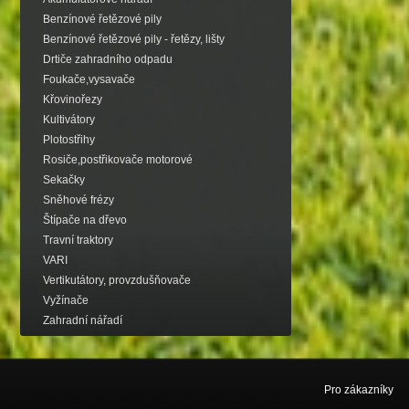
Benzínové řetězové pily
Benzínové řetězové pily - řetězy, lišty
Drtiče zahradního odpadu
Foukače,vysavače
Křovinořezy
Kultivátory
Plotostřihy
Rosiče,postřikovače motorové
Sekačky
Sněhové frézy
Štípače na dřevo
Travní traktory
VARI
Vertikutátory, provzdušňovače
Vyžínače
Zahradní nářadí
Pro zákazníky