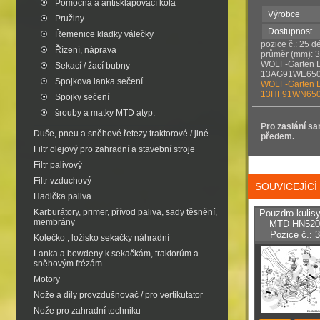
Pomocná a antisklapovací kola
Výrobce
Pružiny
Dostupnost
Řemenice kladky válečky
pozice č.: 25 d
Řízení, náprava
průměr (mm): 
WOLF-Garten E
Sekací / žací bubny
13AG91WE650 
Spojkova lanka sečení
WOLF-Garten E
13HF91WN650 
Spojky sečení
šrouby a matky MTD atyp.
Pro zaslání sa
Duše, pneu a sněhové řetezy traktorové / jiné
předem
.
Filtr olejový pro zahradní a stavební stroje
Filtr palivový
Filtr vzduchový
SOUVICEJÍC
Hadička paliva
Karburátory, primer, přívod paliva, sady těsnění,
Pouzdro kulis
membrány
MTD HN5200
Pozice č.: 
Kolečko , ložisko sekačky náhradní
Lanka a bowdeny k sekačkám, traktorům a
sněhovým frézám
Motory
Nože a díly provzdušnovač / pro vertikutator
Nože pro zahradní techniku