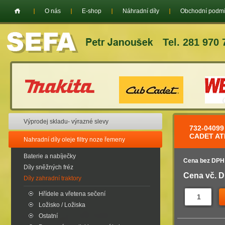
O nás
E-shop
Náhradní díly
Obchodní podm
Tel. 281 970 
Výprodej skladu- výrazné slevy
732-0409
CADET AT
Nahradní díly oleje filtry noze řemeny
Baterie a nabíječky
Cena bez DPH
Díly sněžných fréz
Cena vč. 
Díly zahradní traktory
Hřídele a vřetena sečení
Ložisko / Ložiska
Ostatní