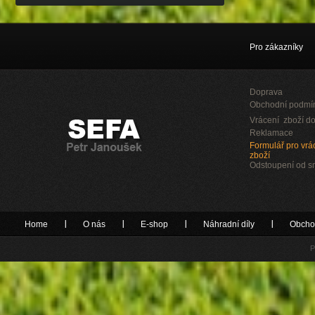
Pro zákazníky
Doprava
Obchodní podmí
Vrácení zboží do
Reklamace
Formulář pro vrác
zboží
Odstoupení od 
Home
O nás
E-shop
Náhradní díly
Obcho
P