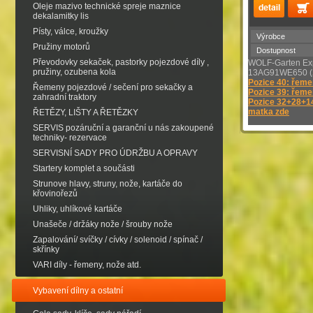
Oleje mazivo technické spreje maznice
dekalamitky lis
Písty, válce, kroužky
Výrobce
Pružiny motorů
Dostupnost
Převodovky sekaček, pastorky pojezdové díly ,
WOLF-Garten Ex
pružiny, ozubena kola
13AG91WE650 (
Pozice 40: řeme
Řemeny pojezdové / sečení pro sekačky a
Pozice 39: řeme
zahradní traktory
Pozice 32+28+14
matka zde
ŘETĚZY, LIŠTY A ŘETĚZKY
SERVIS pozáruční a garanční u nás zakoupené
techniky- rezervace
SERVISNÍ SADY PRO ÚDRŽBU A OPRAVY
Startery komplet a součásti
Strunove hlavy, struny, nože, kartáče do
křovinořezů
Uhliky, uhlíkové kartáče
Unašeče / držáky nože / šrouby nože
Zapalování/ svíčky / cívky / solenoid / spínač /
skřínky
VARI díly - řemeny, nože atd.
Vybavení dílny a ostatní