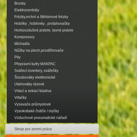
Brusky
Elektrocentrály
Frézky,vrchní a štěrbinové frézky
Hoblíky , hoblovky , protahovačky
Horkovzdušné pistole, tavné pistole
Kompresory
Míchadla
Nůžky na plech,prostřihovače
Pily
Přepravní kufry MAKPAC
Svářecí invertory, svářečky
Šroubováky elektronické
Utahováky rázové
Vrtací a sekací kladiva
Vrtačky
Vysavače průmyslové
Vysokotlaké čističe / myčky
Vzduchové pneumatické nářadí
Stroje pro zemní práce