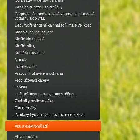
Gola sady, klíče, sady nářadí
Benzínové rozbrušovací pily
Čerpadla, čerpadlo kalové zahradní i proudové,
vodárny a do vrtu.
Děti / tvoření / dílnička / nářadí / malé velikosti
Kladiva, palice, sekery
Kleště klempířské
Kleště, siko,
Kolečka stavební
Měřidla
Postřikovače
Pracovní rukavice a ochrana
Prodlužovací kabely
Topidla
Upínací pásy, poruhy, kurty s ráčnou
Závitníky.závitová očka
Zemní vrtáky
Zvedáky hydraulické, nůžkové a řetězové
Aku a elektronářadí
AKU program