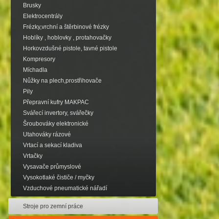
Brusky
Elektrocentrály
Frézky,vrchní a štěrbinové frézky
Hoblíky , hoblovky , protahovačky
Horkovzdušné pistole, tavné pistole
Kompresory
Míchadla
Nůžky na plech,prostřihovače
Pily
Přepravní kufry MAKPAC
Svářecí invertory, svářečky
Šroubováky elektronické
Utahováky rázové
Vrtací a sekací kladiva
Vrtačky
Vysavače průmyslové
Vysokotlaké čističe / myčky
Vzduchové pneumatické nářadí
Stroje pro zemní práce