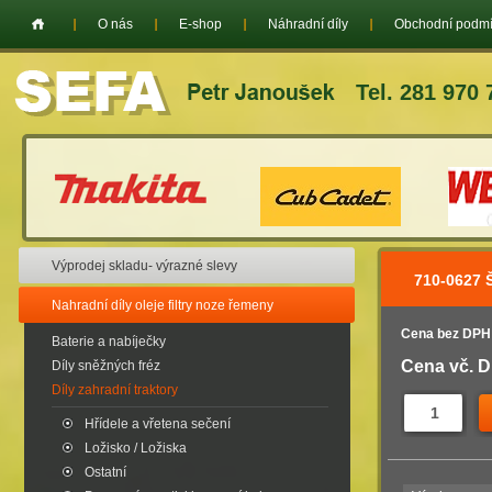
O nás
E-shop
Náhradní díly
Obchodní podm
Tel. 281 970 
Výprodej skladu- výrazné slevy
710-0627
Nahradní díly oleje filtry noze řemeny
Cena bez DPH
Baterie a nabíječky
Cena vč. 
Díly sněžných fréz
Díly zahradní traktory
Hřídele a vřetena sečení
Ložisko / Ložiska
Ostatní