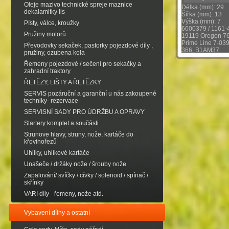
Oleje mazivo technické spreje maznice
Délka (mm): 29
dekalamitky lis
Šířka (mm): 13
Výška (mm): 7
Písty, válce, kroužky
6600379 / 1161
Pružiny motorů
19119 Oregon 7
Prime Line 7-039
Převodovky sekaček, pastorky pojezdové díly ,
366, B1AM37
pružiny, ozubena kola
Řemeny pojezdové / sečení pro sekačky a
zahradní traktory
ŘETĚZY, LIŠTY A ŘETĚZKY
SERVIS pozáruční a garanční u nás zakoupené
techniky- rezervace
SERVISNÍ SADY PRO ÚDRŽBU A OPRAVY
Startery komplet a součásti
Strunove hlavy, struny, nože, kartáče do
křovinořezů
Uhliky, uhlíkové kartáče
Unašeče / držáky nože / šrouby nože
Zapalování/ svíčky / cívky / solenoid / spínač /
skřínky
VARI díly - řemeny, nože atd.
Vybavení dílny a ostatní