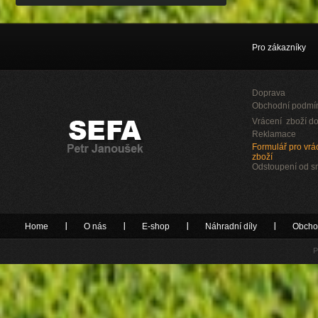
Pro zákazníky
Doprava
Obchodní podmí
Vrácení zboží do
Reklamace
Formulář pro vrác
zboží
Odstoupení od 
Home
O nás
E-shop
Náhradní díly
Obcho
P