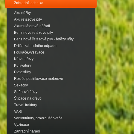
Zahradní technika
Aku nůžky
Aku řetězové pily
Akumulátorové nářadí
Benzínové řetězové pily
Benzínové řetězové pily - řetězy, lišty
Drtiče zahradního odpadu
Foukače,vysavače
Křovinořezy
Kultivátory
Plotostřihy
Rosiče,postřikovače motorové
Sekačky
Sněhové frézy
Štípače na dřevo
Travní traktory
VARI
Vertikutátory, provzdušňovače
Vyžínače
Zahradní nářadí