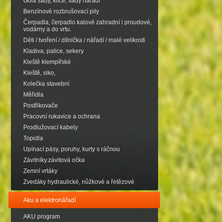
Gola sady, klíče, sady nářadí
Benzínové rozbrušovací pily
Čerpadla, čerpadlo kalové zahradní i proudové,
vodárny a do vrtu.
Děti / tvoření / dílnička / nářadí / malé velikosti
Kladiva, palice, sekery
Kleště klempířské
Kleště, siko,
Kolečka stavební
Měřidla
Postřikovače
Pracovní rukavice a ochrana
Prodlužovací kabely
Topidla
Upínací pásy, poruhy, kurty s ráčnou
Závitníky.závitová očka
Zemní vrtáky
Zvedáky hydraulické, nůžkové a řetězové
Aku a elektronářadí
AKU program