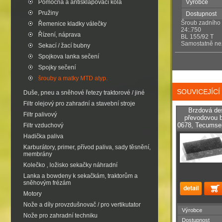
Pomocná a antisklapovací kola
Výrobce
Pružiny
Dostupnost
Šroub zadního 
Řemenice kladky válečky
24:.750
Řízení, náprava
BL 155/92 T
Samostatně ne
Sekací / žací bubny
Spojkova lanka sečení
Spojky sečení
šrouby a matky MTD atyp.
SOUVICEJÍC
Duše, pneu a sněhové řetezy traktorové / jiné
Filtr olejový pro zahradní a stavební stroje
Brzdová de
Filtr palivový
převodovou 
0678, Tecumse
Filtr vzduchový
Hadička paliva
Karburátory, primer, přívod paliva, sady těsnění,
membrány
Kolečko , ložisko sekačky náhradní
Lanka a bowdeny k sekačkám, traktorům a
sněhovým frézám
Motory
Nože a díly provzdušnovač / pro vertikutator
Výrobce
Nože pro zahradní techniku
Dostupnost